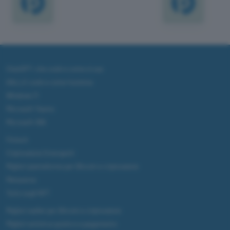
ChatGPT: che cos'è e come si usa
DALL·E cos'è e come funziona
Windows 11
Microsoft Teams
Microsoft 365
Fintech
Criptovalute Emergenti
Migliori piattaforme per Bitcoin e criptovalute
Metaverso
Tutto sugli NFT
Migliori wallet per Bitcoin e criptovalute
Migliori antivirus gratis e a pagamento