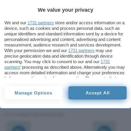
Protocol).
We value your privacy
Va detto che nel nostro paese sono 33 milioni gli
We and our
1731 partners
store and/or access information on a
abbonati a servizi di telefonia mobile, un dato a
device, such as cookies and process personal data, such as
cui si “aggrappano” gli operatori e i fornitori di
unique identifiers and standard information sent by a device for
personalised advertising and content, advertising and content
telefonini, con Siemens e Sony in prima linea, che
measurement, audience research and services development.
puntano molto sul WAP per aggredire questo
With your permission we and our
1731 partners
may use
precise geolocation data and identification through device
vastissimo mercato più di quanto già non
scanning. You may click to consent to our and our
1731
facciano. Non a caso sia Siemens che Sony erano
partners
’ processing as described above. Alternatively you may
presenti alla presentazione della ricerca Ispo per
access more detailed information and change your preferences
before consenting or to refuse consenting. Please note that
illustrare gli ultimi modelli di cellulari wappati.
some processing of your personal data may not require your
consent, but you have a right to object to such processing. Your
Manage Options
Accept All
Redazione
preferences will apply to this website only. You can change
Pubblicato il 14 giu 2000
your preferences or withdraw your consent at any time by
returning to this site and clicking the
privacy policy
button at the
bottom of the webpage.
TI POTREBBE INTERESSARE