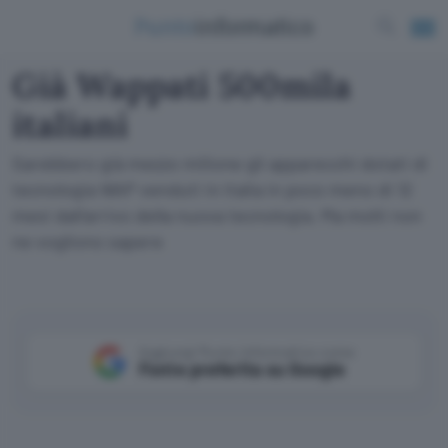
Già Wappati 500mila
italiani
Sarebbero già mezzo milione gli apparecchi dotati di
tecnologia WAP venduti in Italia in poco meno di 12
mesi dall'arrivo della nuova tecnologia. Ma molti non
ne vogliono sapere
Aggiungi Punto Informatico come
Fonte preferita su Google