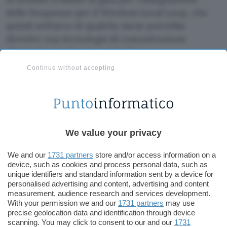
delle frequenze per il Wireless Local Loop, che
quindi nell’arco di qualche mese potrebbe
divenire una tecnologia di comunicazione
alternativa anche per i cittadini.
Continue without accepting
Qualche giorno fa il ministro delle
Comunicazioni, Maurizio Gasparri, aveva
dichiarato che “l’utilizzazione di queste frequenze
favorirà un più rapido sviluppo dei servizi a larga
banda alternativi alla fibra e al cavo, anche per
We value your privacy
applicazioni Internet”.
We and our
1731 partners
store and/or access information on a
device, such as cookies and process personal data, such as
Redazione
unique identifiers and standard information sent by a device for
Pubblicato il 30 gen 2002
personalised advertising and content, advertising and content
measurement, audience research and services development.
TI POTREBBE INTERESSARE
With your permission we and our
1731 partners
may use
precise geolocation data and identification through device
scanning. You may click to consent to our and our
1731