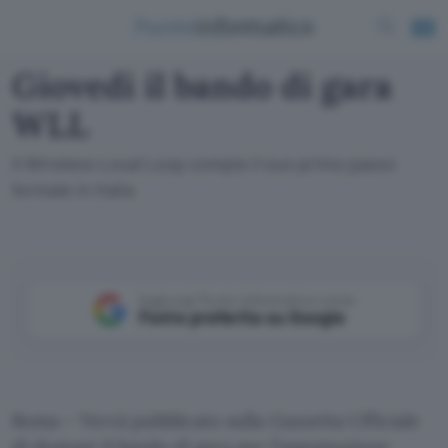
Giovedì il bando di gara
WLL
Il Wireless Local Loop compie il suo primo passo
formale in Italia
Aggiungi Punto Informatico come
Fonte preferita su Google
Roma – Verrà pubblicato sulla Gazzetta Ufficiale
di domani il bando di gara per l’assegnazione