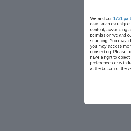
We and our
1731 par
data, such as unique 
content, advertising
permission we and o
scanning. You may cl
you may access more 
consenting. Please no
have a right to objec
preferences or withdr
at the bottom of the 