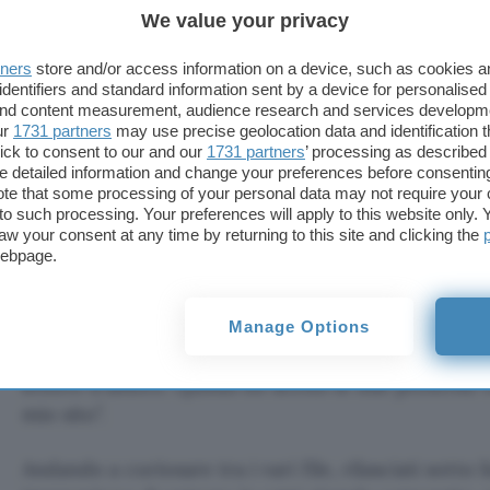
riversate su anonimi file mp3. Erano contraddistinti
We value your privacy
denominazione “mic in track” seguita da un numer
tners
store and/or access information on a device, such as cookies 
trovarsi nelle cartelle messe in condivisione su Na
identifiers and standard information sent by a device for personalised
 and content measurement, audience research and services developm
Il collegamento è tutto qui: si registrava con il Ju
ur
1731 partners
may use precise geolocation data and identification 
ick to consent to our and our
1731 partners
’ processing as described 
meno consapevole, si mettevano a disposizione i pr
detailed information and change your preferences before consenting
altri utenti. Bearmen, incuriosito dalla quantità di 
te that some processing of your personal data may not require your 
disposizione ha deciso quindi di raccoglierli in un
t to such processing. Your preferences will apply to this website only
aw your consent at any time by returning to this site and clicking the
ammucchiato molte ore complessive di registrazio
webpage.
infinito intrattenimento voyeuristico”
scrive
nel s
contengono la voce di utenti alle prese con il canto
semplicemente piccoli scherzi. In uno dei file era 
Manage Options
preghiera di un tizio, lunga più di 14 minuti – co
lettere d’amore. Quindi ho scelto le mie preferite 
mio sito”.
Andando a curiosare tra i vari file, rilasciati sotto 