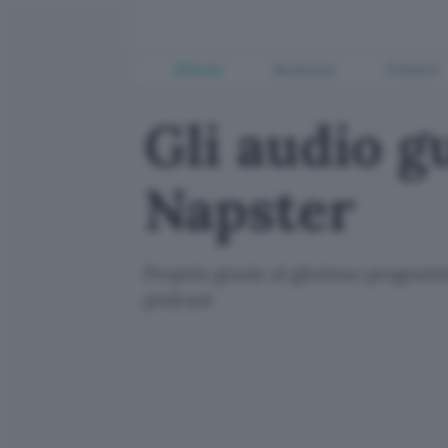
Offerte
Business
Fintech
Gli audio g
Napster
Proprio grazie al glorioso programma
podcast