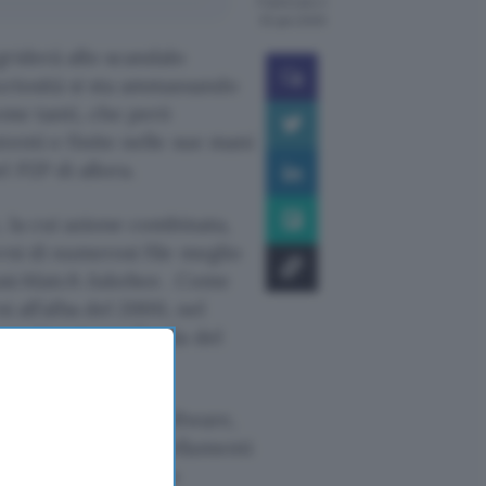
Pubblicato il
30 gen 2009
griderà allo scandalo
uriosità si sta ammassando
ome tanti, che però
enti e finite nelle sue mani
 P2P di allora.
, la cui azione combinata,
rsi di numerosi file meglio
icMatch Jukebox
. Come
i all’alba del 2000, nel
ava impetuosa l’onda del
osa.
ncipale, un altro software,
sazioni, di strimpellamenti
di idee che venivano