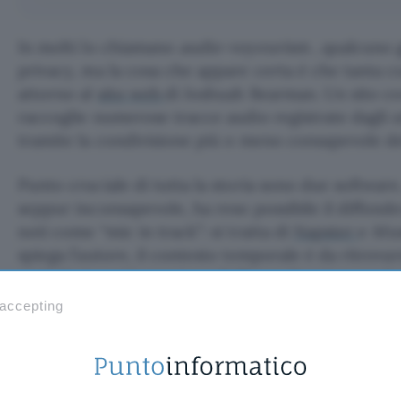
In molti lo chiamano
audio-voyeurism
, qualcuno 
privacy, ma la cosa che appare certa è che tanta c
attorno al
sito web
di Joshuah Bearman. Un sito c
raccoglie numerose tracce audio registrate dagli ut
tramite la condivisione più o meno consapevole del
Punto cruciale di tutta la storia sono due software
seppur inconsapevole, ha reso possibile il diffonde
noti come “mic in track”: si tratta di
Napster
e
Mus
spiega l’autore, il contesto temporale è da ritrovars
periodo in cui la creatura di
Shawn Fanning
cavalc
web. Napster era il peer to peer, più di ogni altra c
 accepting
Nel contempo, forse più in disparte dell’attore pri
MusicMatch Jukebox registrava ore e ore di conver
acustici, di assurde gag, ma anche di piccole gran