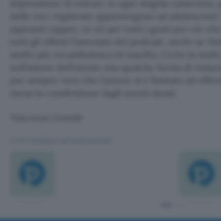
impressione di entrare in ogni singola cameretta, 
delle voci registrate appartengono ad adolescenti.
aspiranti rapper, ce n’è per tutti i gusti per ciò c
tutti gli effetti l’antenato del podcast, anche se fi
molto più rocambolesca ed insolita. Certo in molt
nell’azione dell’utente una qualche forma di violaz
pur sempre vero che l’autore si è limitato ad effett
messi in condivisione dagli utenti stessi.
Vincenzo Gentile
TI POTREBBE INTERESSARE