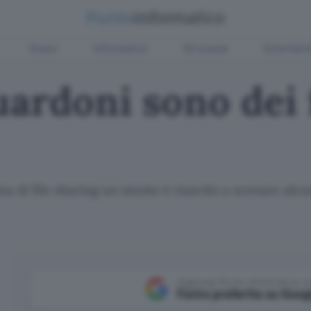
Green
Informatica
Sicurezza
Entertain
uardoni sono dei f
 di file sharing un utente è riuscito a scovare alcun
Aggiungi Punto Informatico 
Fonte preferita su Goog