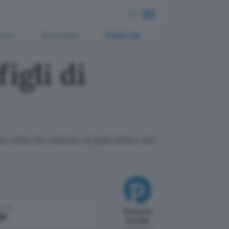
ment
Tecnologia
Pubblicità
igli di
e chicche relative al paleolitico dei
come
Vincenzo
le
Gentile