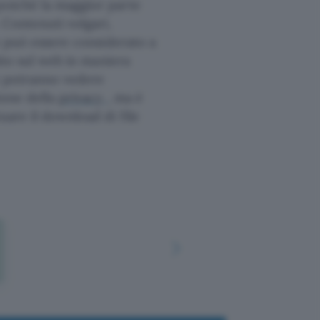
poiché la maggior parte
 Contenuti volgari,
he può essere considerato a
nito sul web in maniera
i potranno vedere
ione della
privacy
, ma è
uare il download di file