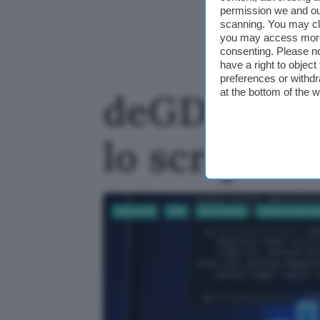
permission we and o
scanning. You may cl
you may access more 
consenting. Please no
have a right to objec
preferences or withdr
at the bottom of the 
deGDID blo
lo script 
Sicurezza
VPN
Informatica
Sistemi operati