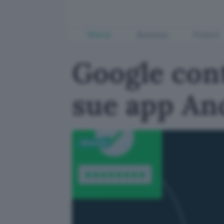
Offerte
Business
Fintech
Google con
sue app An
Sicurezza