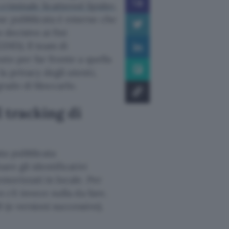
criminale Scattered Spider
,
ne pubblicata è emerso che
 decisivo ai fini
DID). Il team di
ato per far fronte a quella
a privacy degli utenti,
grado di bloccarlo.
l tracking di
ta pubblicata
are gli identificativi
emorizzati in locale. Per
 c’è invece nulla da fare.
(o versioni successive).