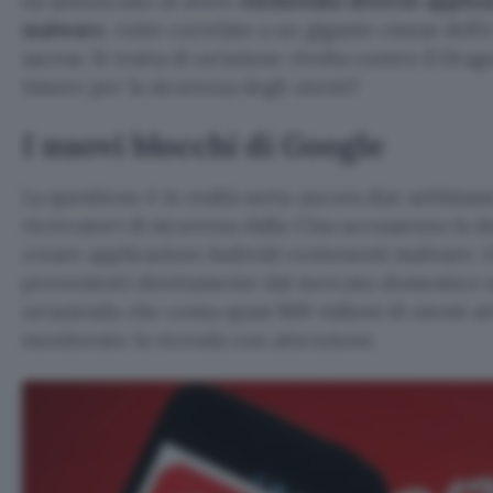
ha annunciato di avere
etichettato diverse appli
malware
, tutte correlate a un gigante cinese del
ascesa. Si tratta di un’azione rivolta contro il Dra
timore per la sicurezza degli utenti?
I nuovi blocchi di Google
La questione è in realtà sorta ancora due settiman
ricercatori di sicurezza dalla Cina accusarono la d
creare applicazioni Android contenenti malware. G
provenienti direttamente dal mercato domestico s
un’azienda che conta quasi 800 milioni di utenti at
monitorato la vicenda con attenzione.