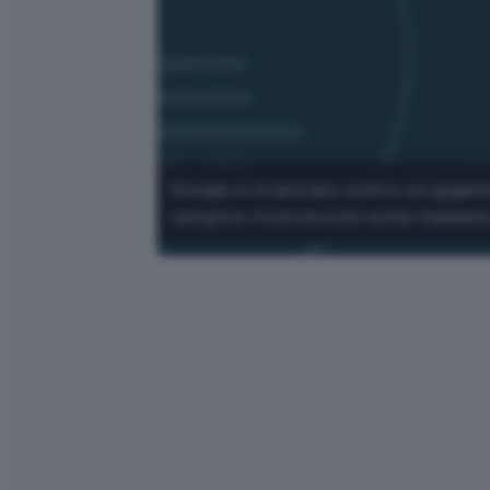
Google si è lanciato contro un gigan
vengono riconosciute come malware