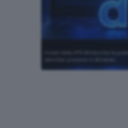
Il team della VPN Windscribe ha pubbl
Identifier presente in Windows.