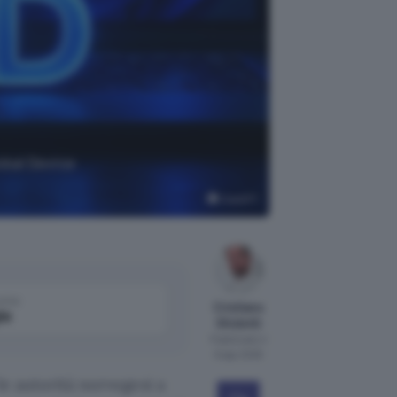
obal Device
ChatGPT
come
Cristiano
le
Ghidotti
Pubblicato il
6 ago 2026
le autorità norvegesi a