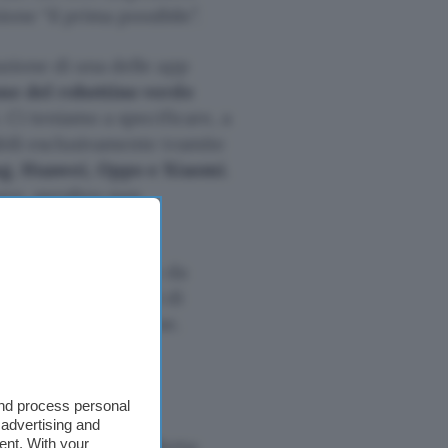
ione “il prima possibile”.
lazione di una delle app
ne del robottino verde
. Ci teniamo a specificare, a
bili esclusivamente tramite
ung, Huawei, Oppo e Xiaomi
.
ore, peraltro non
 il servizio offerto da
nsiglio degli esperti di
p fino a nuovo ordine.
and process personal
 advertising and
NordVPN è in offerta:
ent. With your