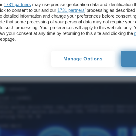
deGDID blocca il
ur
1731 partners
may use precise geolocation data and identification 
tracker di Windows, lo
ick to consent to our and our
1731 partners
’ processing as described 
script ferma GDID
detailed information and change your preferences before consenting
te that some processing of your personal data may not require your 
t to such processing. Your preferences will apply to this website only
aw your consent at any time by returning to this site and clicking the
webpage.
cca il tracker di
ferma GDID
Manage Options
vi