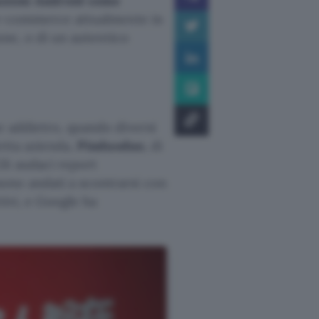
cazioni Android come
l’e-commerce attualmente in
gone, o di un autentico
e addietro, quando diversi
etta azienda,
Pinduoduo
, di
li audaci report
ono andati a scontrarsi con
tivi, e Google ha