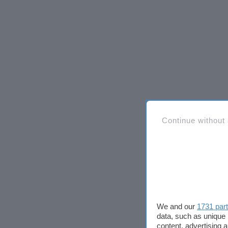
Continue without
We and our
1731 par
data, such as unique 
content, advertising