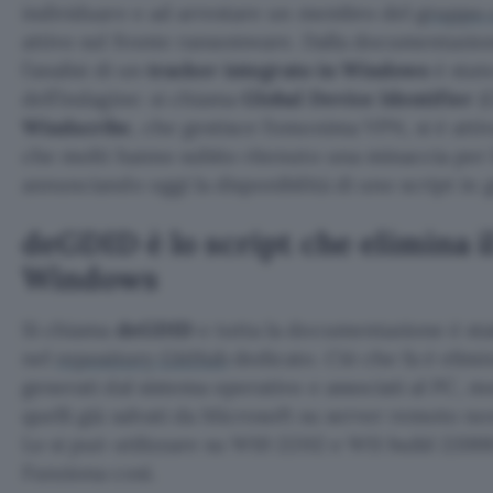
individuare e ad arrestare un membro del
gruppo 
attivo sul fronte ransomware. Dalla documentazio
l’analisi di un
tracker integrato in Windows
è stato
dell’indagine: si chiama
Global Device Identifier
(G
Windscribe
, che gestisce l’omonima VPN, si è attiv
che molti hanno subito ritenuto una minaccia per l
annunciando oggi la disponibilità di uno script in 
deGDID è lo script che elimina i
Windows
Si chiama
deGDID
e tutta la documentazione è sta
nel
repository GitHub
dedicato. Ciò che fa è elimin
generati dal sistema operativo e associati al PC, m
quelli già salvati da Microsoft su server remoto non
Lo si può utilizzare su W10 22H2 e W11 build 22000 
Funziona così.