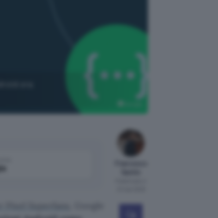
droid ora
Google
come
Francesco
le
Santin
Pubblicato il
21 mar 2023
er Pixel Superfans
, Google