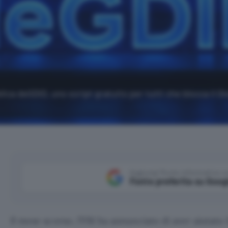
ica deGDID, uno script gratuito per tutti che blocca il Gl
Aggiungi Punto Informatico 
Fonte preferita su Goog
Il mese scorso, l’FBI ha annunciato di aver aiutato 