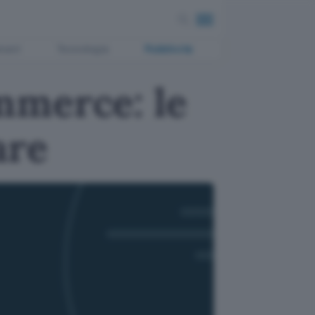
ment
Tecnologia
Pubblicità
mmerce: le
are