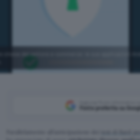
te cinese del settore e-commerce: le sue applicazioni An
.
Aggiungi Punto Informatico 
Fonte preferita su Goog
Parallelamente all’anticipazione dei
test di Bard p