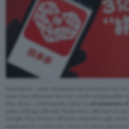
Dopodiché, come dichiarato dal portavoce Ed Fe
sono stati effettuati dei test con le versioni delle 
Play Store, confermando infine lo
sfruttamento di
parte dell’app ufficiale Pinduoduo. Alla luce di tali
Google Play Protect affinché impedisca agli utenti 
applicazioni. Coloro che invece le hanno già scaric