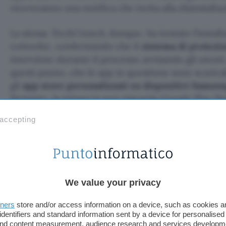
riceveranno una notifica che invita alla disinstallaz
La stessa
TechCrunch
, dunque, ha tentato l’instal
coinvolte, confermando che il
sistema di protezio
interviene durante il processo avvisando gli utenti
questi punto, che le app in questione sono scarica
gli
app store personalizzati su dispositivi Sams
Pertanto, la minaccia non riguarda Google Play St
disponibile in Cina.
 accepting
L’allarme risuona comunque in tutto il mondo, dove
Pinduoduo risulta disponibile: d’ora in avanti, il co
Mountain View rimane quello di evitare le loro ap
We value your privacy
Fonte:
TechCrunch
tners
store and/or access information on a device, such as cookies 
TI POTREBBE INTERESSARE
identifiers and standard information sent by a device for personalised
 and content measurement, audience research and services developm