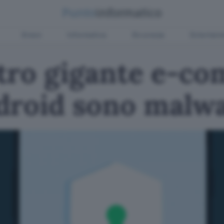
Green
Informatica
Sicurezza
Entertain
tro gigante e-co
droid sono malw