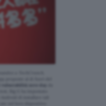
rnandez a
TechCrunch
,
app proposte al di fuori del
 vulnerabilità zero-day
da
 test, Big G ha impostato
Android di installare tali
ate nel loro dispositivo