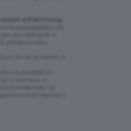
e aziende nell’advertising
,
opea
ha raccomandato
una
r
per aver utilizzando il
e pubblicità online.
di una decisione limitata al
dere la possibilità di
oprie inserzioni, la
prietà intellettuale “se
 appartenenza del marchio o