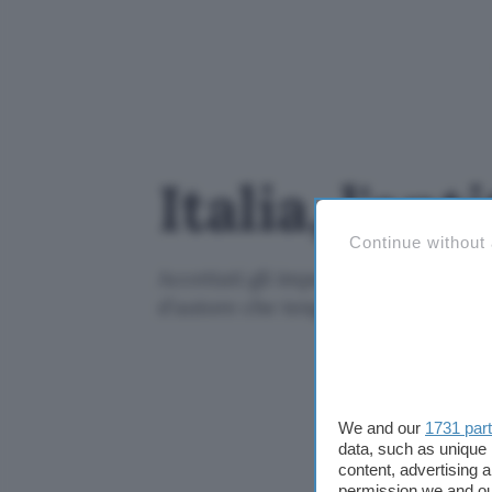
Italia, l'an
Continue without
Accettati gli impegni promessi da 
d'autore che tenga conto delle inn
We and our
1731 par
data, such as unique 
content, advertising
permission we and o