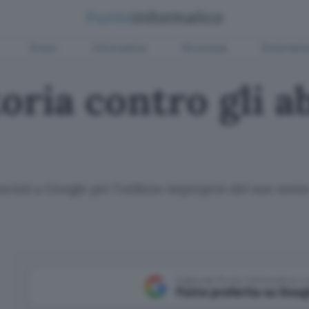
Green
Informatica
Sicurezza
Entertain
oria contro gli a
nosciuti a Google per l'utilizzo improprio del suo nom
Aggiungi Punto Informatico 
Fonte preferita su Goog