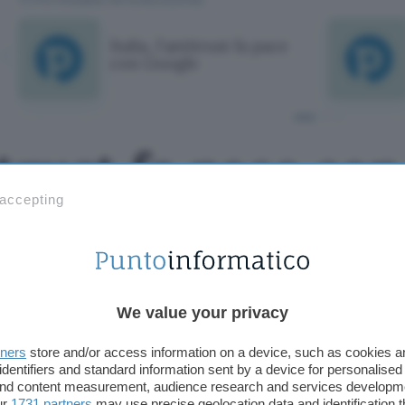
Italia, l'antitrust fa pace
con Google
titrust fa pace co
 accepting
Mountain View, chiede a Parlamento e Governo una no
ovazioni tecnologie ed economiche portate da Intern
We value your privacy
Aggiungi Punto Informatico 
tners
store and/or access information on a device, such as cookies 
Fonte preferita su Goog
identifiers and standard information sent by a device for personalised
 and content measurement, audience research and services developm
ur
1731 partners
may use precise geolocation data and identification 