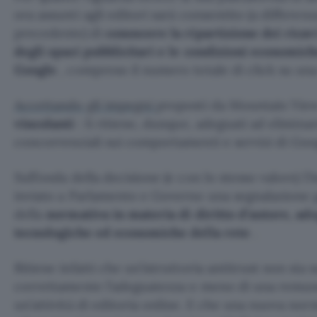
ora assunti agli editori sarà consentito (a differenz
precedente) di
conoscere la ripartizione dei ricav
degli spazi pubblicitari e le condizioni economich
Google
, compreso il numero totale di click su una
Accettando gli impegni
proposti da Mountain View
vincolanti
: li ritiene, dunque, adeguati ad elimin
concorrenziali sui comportamenti e servizi di Goo
Sull’onda della decisione (e con lo stesso valore) l
inviato a Parlamento e Governo una segnalazione
della
normativa in materia di diritto d’autore, ad
tecnologiche ed economiche della rete
.
Ritiene infatti che un’istruttoria antitrust non sia 
correttamente l’adeguatezza o meno di una remune
un’attività di editoria online. E che una nuova nor