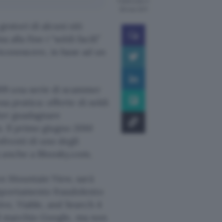
Pubblicato il
28 mar 2011
estori di alcuni siti
alla fine i “soldi facili”
iconoscere, in base ad un
09 una serie di scammer
a pratica: offerte di soldi
ter guadagnare
. Il primo giugno 2010
fronti di uno degli
a anche a Bloosky.com.
con Mountain View, sarà
omportamento fraudolento
ve, Viable, and Search 4
 il marchio Google, ma non