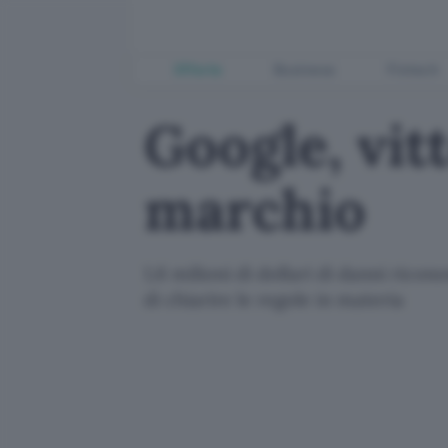
Offerte
Business
Fintech
Google, vitt
marchio
1,6 milioni di dollari di danni rico
di chiarire le regole in materia