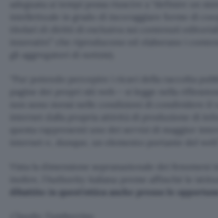
adeguata ai tempi possa riuscire a “definire un sist
intellettuale in grado di incoraggiare forme di coo
titolari di diritti di esclusiva sui contenuti editorial
innovativi” che riproducono ed elaborano i conten
gli aggregatori di notizie).
“Pur potendo percepire i ricavi della raccolta pubbl
pagine dei propri siti web – si legge nella riflession
non sono messi nelle condizioni di condividere il 
internet dalla propria attività di produzione di i
questa rappresenti uno dei servizi di maggior inter
internet e, dunque, un elemento portante del web”
Vista la dimensione sopranazionale dei fenomeni i
inoltre, l’Authority italiana preme affinché le istit
dibattito in quest’ottica anche presso le opportun
Claudio Tamburrino