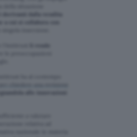
a della situazione
i derivanti dalla vendita
e a cui si collabora con
 singola inserzione.
 l’Antitrust
li rende
are le preoccupazioni
gle.
’Antitrust ha al contempo
per chiedere una revisione
eguandola alle innovazioni
sufficiente a valutare
razione relativa ad
mativa nazionale in materia