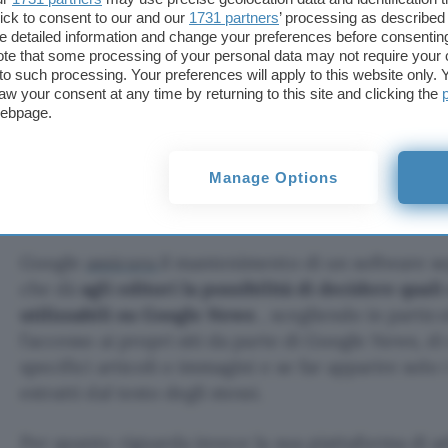
ick to consent to our and our
1731 partners
’ processing as described 
L’
antitrust
italiana
ha chiuso
l’istruttoria che avev
detailed information and change your preferences before consenting
te that some processing of your personal data may not require your 
Google per il possibile abuso di posizione dominan
t to such processing. Your preferences will apply to this website only
impegni assunti di Mountain View
per superare i 
aw your consent at any time by returning to this site and clicking the
webpage.
Con essi Google promette di garantire maggior con
servizio Google News da parte degli editori e misu
Manage Options
verificabilità delle condizioni economiche applicate
nell’ambito di AdSense e AdWords.
Google
assicura
il mantenimento di un software 
che dà
agli editori la possibilità di decidere qual
utilizzabili su Google News
, scegliendo in parti
l’accesso ai propri siti da parte di Google News, d
specifici articoli o immagini e se far apparire solo i
estratti dal testo degli stessi.
Per quanto riguarda invece la sua piattaforma di a