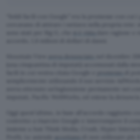
“Soldi facili con Google” era la promesse con cui i g
cercavano di attirare i netizen nella propria rete: ma 
sono stati per Big G, che
si è vista
dare ragione e r
accordo, 1,6 milioni di dollari di danni.
Mountain View
aveva denunciato
nel dicembre 20
(una cinquantina di imputati) accomunati dalla stess
facili in cui veniva citata Google e
promesso
di po
semplicemente utilizzando il suo servizio AdWords
aveva ottenuto un’ingiunzione permanente nei con
imputati, Pacific WebWorks, ed esteso la denunci
Oggi quest’ultimo, in base all’accordo raggiunto 
costretto a risarcire Google e interrompere il c
insieme a Just Think Media, Crush, Hyper Interacti
Profit. Le aziende
accettano
di non utilizzare più