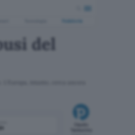
ment
Tecnologia
Pubblicità
busi del
e. L'Europa, intanto, cerca ancora
come
Claudio
le
Tamburrino