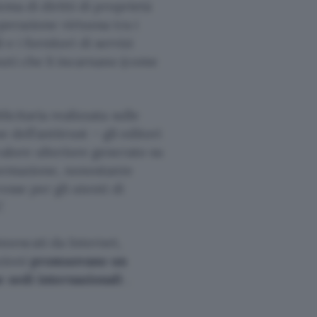
ema di diritti di proprietà
perazione virtuosa tra i
i e i fornitori di servizi
uti che li incarnano (come
icitaria realizzata sulle
e dell’antitrust – gli editori
valore ulteriore generato su
nformazione, nonostante
esse per gli utenti di
.
nnescati da Internet,
uzioni
promuovano un
e sedi internazionali
.