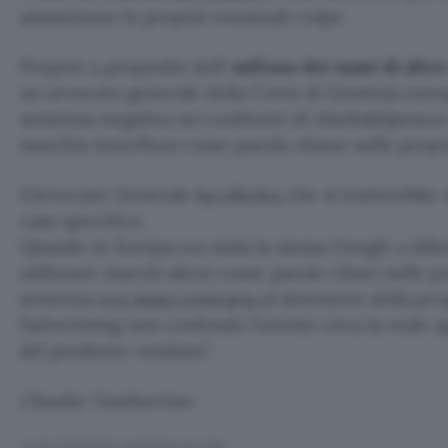
ammettono le proprie eventuali colpe.
Proprio a proposito dell’
utilizzo dei nomi di altr
un avvocato generale della Corte di Giustizia eur
sentenza negativa nei confronti di
Marks&Spence
marchio Interflora come parola chiave nelle propri
L’Avvocato Generale
ha riferito
che si tratterebbe 
caso specifico.
Quando in Europa era stata la stessa Google a difen
utilizzare marchi altrui come parole chiavi nelle pr
sentenza
era stata contraria
al detentore della pro
l’advertising non confonde l’utente circa la reale
del prodotto venduto”.
Claudio Tamburrino
TI POTREBBE INTERESSARE