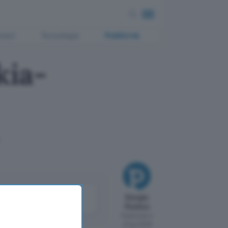
ment
Tecnologia
Pubblicità
kia-
come
Giorgio
le
Pontico
Pubblicato il
23 giu 2009