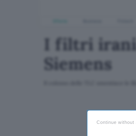
Offerte
Business
Fintech
I filtri ir
Siemens
Il colosso delle TLC smentisce le il
Continue without