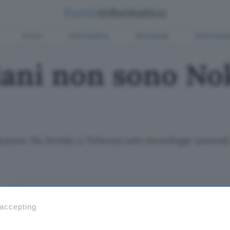
Green
Informatica
Sicurezza
Entertain
aniani non sono No
lazioni. Ha fornito a Teheran solo tecnologie neutrali
Aggiungi Punto Informatico 
Fonte preferita su Goog
 accepting