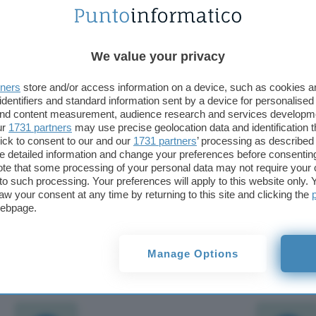
Nokia Siemens Networks ha
negato
di aver fornito
le tecnologie necessarie per far sprofondare il pae
We value your privacy
In una
nota
ufficiale, il consorzio finnico-tedesco
tners
store and/or access information on a device, such as cookies 
a
TCI
(Telecommunication Company of Iran), provid
identifiers and standard information sent by a device for personalised
apparati necessari per monitorare esclusivamente 
 and content measurement, audience research and services developm
pieno rispetto delle regole
stabilite da
ETSI
(Euro
ur
1731 partners
may use precise geolocation data and identification 
ick to consent to our and our
1731 partners
’ processing as described 
Standards Institute) e
3GPP
(3rd Generation Partne
detailed information and change your preferences before consenting
te that some processing of your personal data may not require your 
Nessuna capacità di filtraggio o di censura della 
t to such processing. Your preferences will apply to this website only
aw your consent at any time by returning to this site and clicking the
il marchio Nokia-Siemens secondo Ben Roome, port
webpage.
che si sta prodigando in una personale
battaglia
a 
diffondere la smentita
a un
articolo
del
Wall Stre
Nokia-Siemens la paternità degli strumenti censor
Manage Options
TI POTREBBE INTERESSARE