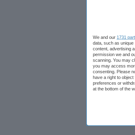
We and our
1731 par
data, such as unique 
content, advertising
permission we and o
scanning. You may cl
you may access more 
consenting. Please no
have a right to objec
preferences or withdr
at the bottom of the 