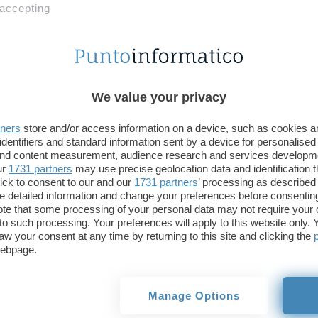
 accepting
Roma – Sull’onda della grande crescita del mondo
fervide menti del settore si sono inventate una n
facilitare l’incontro fra aziende e sviluppatori ope
Cosource
, dopo aver testato il servizio per diver
We value your privacy
inaugurato il sito ufficiale dove si sta già lavoran
commissionati da terzi. In pratica l’azienda si preoc
tners
store and/or access information on a device, such as cookies 
sviluppatori che si iscrivono al servizio in modo c
identifiers and standard information sent by a device for personalised
contattati per svolgere progetti anche di grandi d
 and content measurement, audience research and services developm
ur
1731 partners
may use precise geolocation data and identification 
ick to consent to our and our
1731 partners
’ processing as described 
I programmatori avranno a disposizione una base
detailed information and change your preferences before consenting
attingere e, se necessario, potranno lavorare a gr
te that some processing of your personal data may not require your 
t to such processing. Your preferences will apply to this website only
aw your consent at any time by returning to this site and clicking the
Iniziative analoghe sono ai nastri di partenza anch
webpage.
Sourcexchange
ed in casa
Oracle
, con
Open Ave
Manage Options
Uno dei principali obiettivi di queste iniziative è an