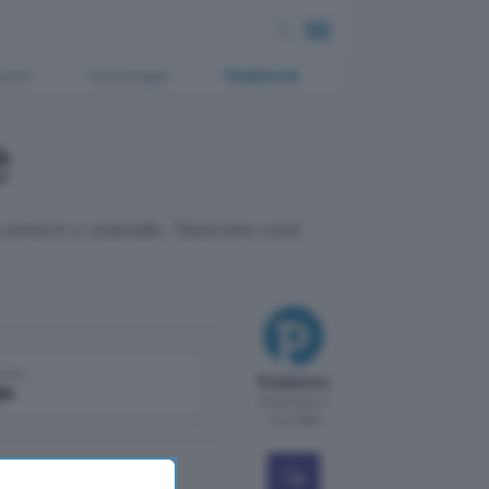
ment
Tecnologia
Pubblicità
e
n source e aziende. Nascono così
come
Redazione
le
Pubblicato il
7 dic 1999