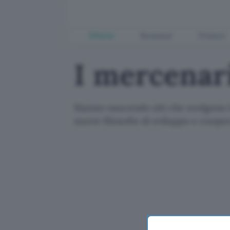
Offerte
Business
Fintech
I mercenari
Stanno nascendo siti che svolgono 
nuove filosofie di sviluppo e coope