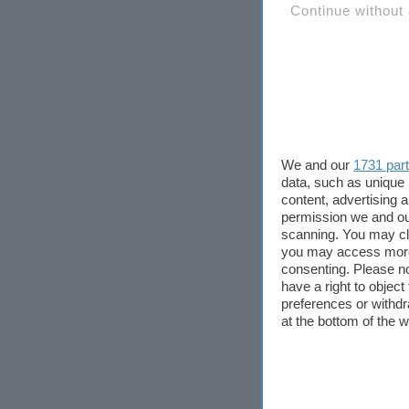
Continue without
We and our
1731 par
data, such as unique 
content, advertising
permission we and o
scanning. You may cl
you may access more 
consenting. Please no
have a right to objec
preferences or withdr
at the bottom of the 