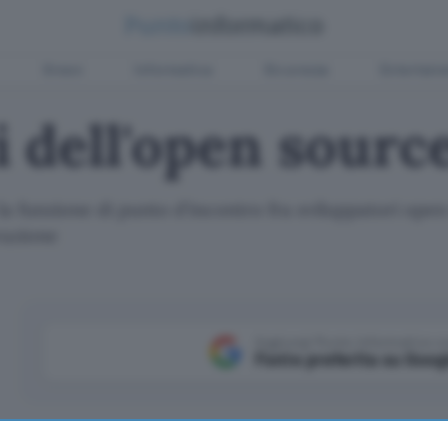
Green
Informatica
Sicurezza
Entertain
 dell'open sourc
la funzione di punto d'incontro fra sviluppatori ope
razione
Aggiungi Punto Informatico 
Fonte preferita su Goog