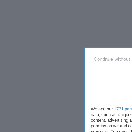
Continue without
We and our
1731 par
data, such as unique 
content, advertising
permission we and o
scanning. You may cl