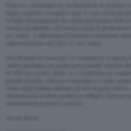
Il lavoro, comunque sia, ne beneficia: le persone 
legate a questo comparto sono il 7 per cento in più
in Italia l’occupazione sia calata quest’anno dello 0
settore produttivo del nostro paese le professioni 
per cento, a differenza di Francia e Germania, do
rispettivamente del 3,6 e 3,7 per cento.
Piccoli passi in avanti per l’e-commerce: la quota
online guadagna un punto percentuale rispetto all
10 all’11 per cento, anche se si conferma un consis
grandi aziende. L’utenza comunque ci crede sempre
cento degli Italiani dichiara di fare acquisti onli
direttamente in Rete sembra prediligere internet p
informazioni su merci o servizi.
Nicola Bruno