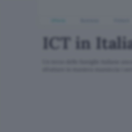
Offerte
Business
Fintech
ICT in Itali
Un terzo delle famiglie italiane a
sfruttare in maniera massiccia i serv