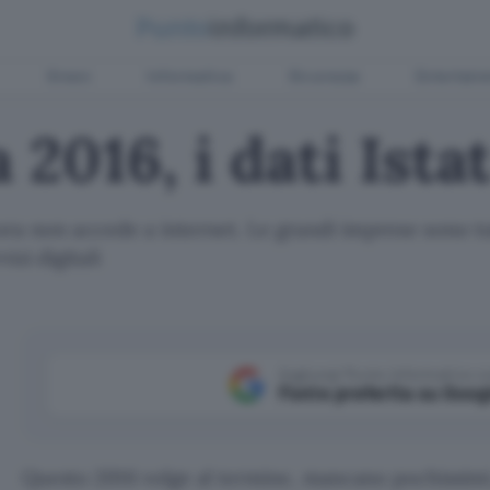
Green
Informatica
Sicurezza
Entertain
a 2016, i dati Ista
ncora non accede a internet. Le grandi imprese son
izi digitali
Aggiungi Punto Informatico 
Fonte preferita su Goog
Questo 2016 volge al termine, mancano pochissimi 