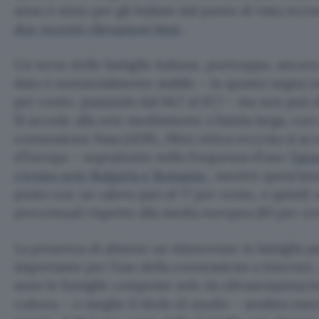
anno è stato per gli Italiani dal punto di vista te
due recenti rilevazioni Istat
.
Un terzo delle famiglie italiane, purtroppo, ancora
dato è sostanzialmente stabile – in quanto segna
per cento, passando dal 64,7 al 67,7 – ma non può 
Si accede alla rete mediamente a banda larga, con
connessione fissa (ADSL, fibra ottica ecc) ma si ac
d’Europa – soprattutto nella frequenza d’uso:
l’an
c’erano solo Bulgaria e Romania
, mentre quest’ann
posto con un valore pari al 77 per cento, e quindi 
percentuali rispetto alla media europea (83 per ce
La presenza di almeno un minorenne in famiglia pa
importante per l’uso della connessione a Internet,
sono le famiglie composte solo da ultrasessantaci
cultura – o meglio il titolo di studio – sembra ess