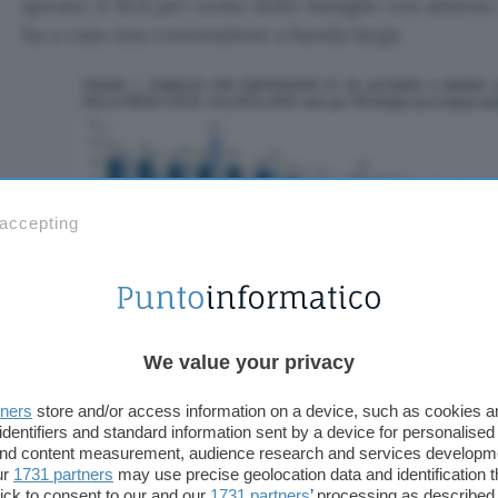
questo: il 91,6 per cento delle famiglie con alme
ha a casa una connessione a banda larga.
 accepting
We value your privacy
Se andassimo a scorporare poi il dato nazion
tners
store and/or access information on a device, such as cookies 
senza alcuno stupore – che purtroppo le regio
identifiers and standard information sent by a device for personalised
cui le famiglie risultano meno connesse: fan
 and content measurement, audience research and services developm
ur
1731 partners
may use precise geolocation data and identification 
Molise, Puglia, Campania, Calabria e Sicilia; 
ick to consent to our and our
1731 partners
’ processing as described 