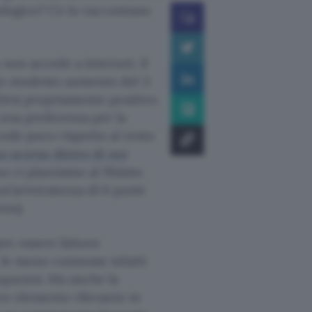
cnologico? Ce lo raccontano
 non accede a internet: il
 un modesto aumento del 3
dirsi propriamente positivo.
 una preferenza per la
cede poco rispetto al resto
no scorso dietro di noi
o ci piazziamo al 19simo
un’arretratezza di 6 punti
nto).
re essere fattore
 le meno connesse infatti
nquenni. Ma anche la
ere elemento rilevante in