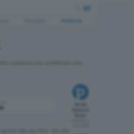
ment
Tecnologia
Pubblicità
t
o tutte connesse ma sembrano non
come
Nicola
le
Smeerch
Bruno
Pubblicato il
28 dic 2016
giorni alla sua fine. Ma che