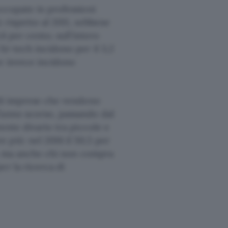
occupate in professioni
 rispetto al 2011, sebbene
,6 per cento; sull’intero
hi-tech incidono per il 3,2
ve invece incidono
 di imprese che vendono
’anno scorso, passando dal
tente divario tra piccole e
 più: nel 2016 il 50,5 per
ne, ma anche chi non compra
er la ricerca di