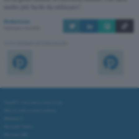
molto più facile da utilizzare”.
Redazione
Pubblicato il 1 dic 2000
TI POTREBBE INTERESSARE
ChatGPT: che cos'è e come si usa
DALL·E cos'è e come funziona
Windows 11
Microsoft Teams
Microsoft 365