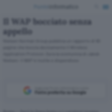
Il WAP bocciato senza
appello
Nielsen Norman Group pubblica un rapporto di 90
pagine che boccia decisamente il Wireless
Application Protocol. Dura la scomunica di Jakob
Nielsen: il WAP è inutile e dispendioso
Aggiungi Punto Informatico come
Fonte preferita su Google
Roma – Sarà la linea lenta o i caratteri troppo