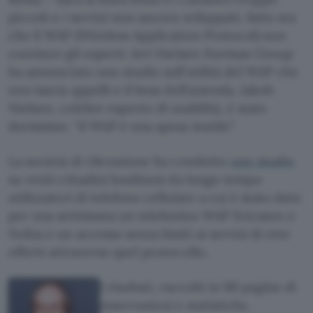
piccoli o i servizi non ancora sviluppati, fatto sta
che il WAP (Wireless Application Protocol) non
convince gli esperti. Ieri Nielsen Norman Group
ha annunciato uno studio sull’utilità del WAP che
non lascia appelli e il boss dell’azienda, Jakob
Nielsen, celebre esperto di usabilità, è stato
durissimo: “il WAP è una spesa inutile”.
La società di rilevazione ha condotto
uno studio
su venti cittadini londinesi da lungo tempo
utilizzatori di telefono cellulare a cui è stato dato
per una settimana un telefonino WAP Ericsson o
Nokia e un accesso senza limiti ai servizi di rete
offerti attraverso quel protocollo.
I risultati, raccolti in 90 pagine di
osservazioni e statistiche,