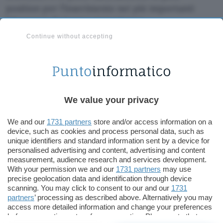
position per l’inserimento nei più importanti
laboratori di ricerca statunitensi.
Continue without accepting
Il secondo premio, che vale
75mila dollari di borsa di studio,
è stato vinto dal 17enne Jacob
Licht del Connecticut, capace di
presentare il progetto
We value your privacy
matematico dal titolo: la
We and our
1731 partners
store and/or access information on a
“Rainbow Ramsey Theory:
device, such as cookies and process personal data, such as
Rainbow Arithmetic Progressions
unique identifiers and standard information sent by a device for
and Anti-Ramsey Results.” Licht ha aggiunto una
personalised advertising and content, advertising and content
measurement, audience research and services development.
serie di varianti alla teoria originale Rainbow
With your permission we and our
1731 partners
may use
Ramsey.
precise geolocation data and identification through device
scanning. You may click to consent to our and our
1731
partners
’ processing as described above. Alternatively you may
Il terzo premio da 50mila dollari è andato ad
access more detailed information and change your preferences
un’altra ricerca matematica portata a termine
before consenting or to refuse consenting. Please note that