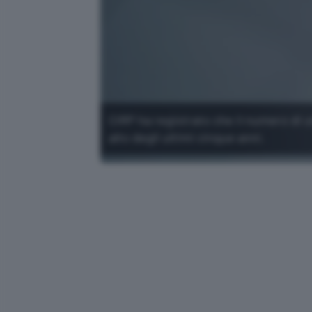
CIRP ha registrato che il numero di u
alto degli ultimi cinque anni.