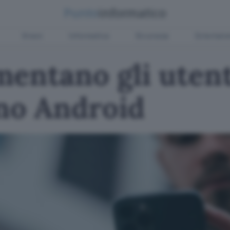
Green
Informatica
Sicurezza
Entertain
mentano gli utent
no Android