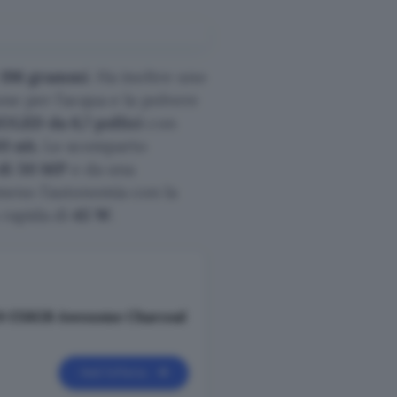
196 grammi
. Ha inoltre uno
ne per l’acqua e la polvere
LED da 6,7 pollici
con
0 nit.
Lo scomparto
 di 50 MP
e da una
meno l’autonomia con la
 rapida di
45 W
.
 8+256GB Awesome Charcoal
Vedi l’offerta