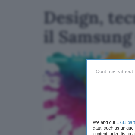
Design, tec
il Samsung
Tecnologia
Mobile
Continue without
We and our
1731 par
data, such as unique 
content, advertising