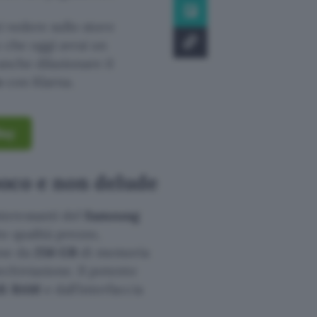
i vedere sullo store
 che oggi avrai un
anche dilazionare il
o
con Klarna.
Bay
oco e non delude
teressanti del
Samsung
o qualità prezzo,
ione da
256 GB
di memoria
chiviazione. Il potente
di RAM
e dall’interfaccia