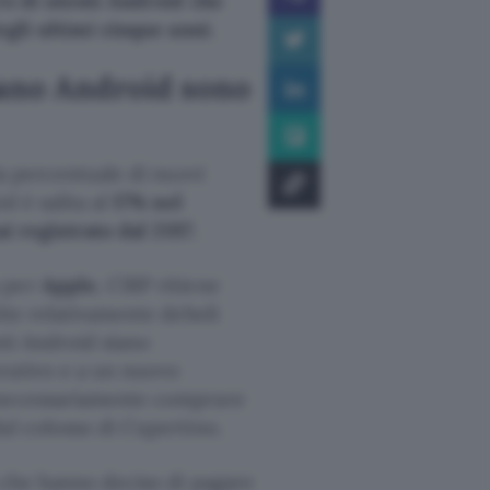
o di utenti Android che
egli ultimi cinque anni
.
nano Android sono
la percentuale di nuovi
d è salita al
17% nel
mai registrato dal 2017
.
a per
Apple
, CIRP ritiene
ite relativamente deboli
enti Android siano
rativo e a un nuovo
r necessariamente comprare
al colosso di Cupertino.
i che hanno deciso di pagare