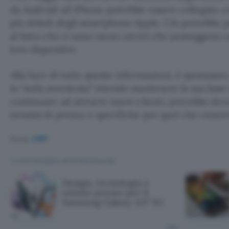
da Android ad iPhone potrebbe essere collegato c
più deboli degli smartphone Apple. Ciò potrebbe 
al fatto che ci sono meno utenti che posseggono 
loro dispositivi.
Alla luce di tutte queste informazioni, è spontaneo
la “mela morsicata” intende mantenere la sua base d
continuare ad attrarre nuovi clienti, potrebbe dove
termini di prezzo e specifiche per quel che concer
Fonte:
CIRP
TI POTREBBE INTERESSARE
Design, tecnologia e
ottimo prezzo per il
Samsung Galaxy A37 5G