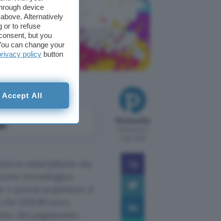
through device
above. Alternatively
 or to refuse
consent, but you
codice
. You can change your
privacy policy
button
Accept All
come
Michea Elia
le
Pubblicato il
7 ago 2026
n nuovo smartphone ma
carte tecnologico
 e potrai acquistare il
e che 529,90 euro,
to del pagamento.