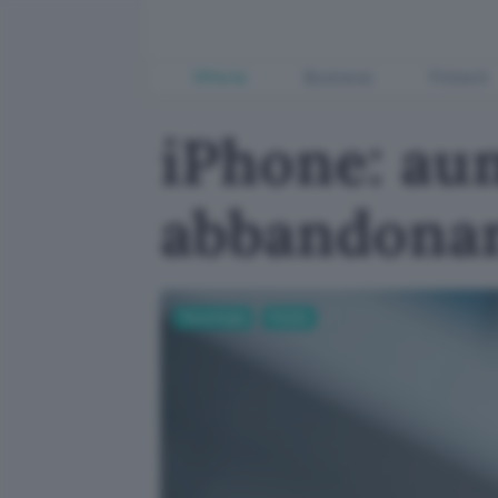
Offerte
Business
Fintech
iPhone: au
abbandona
Tecnologia
Mobile