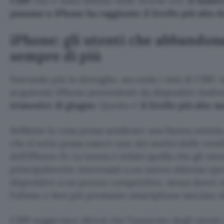
CIRP
che è stato diffuso nelle scorse ore,
il numer
passano a iPhone ha raggiunto il livello più alto d
iPhone: gli utenti che abbando
sempre di più
Entrando più in dettaglio, secondo i dati di CIRP, 
acquirenti iPhone provenienti da dispositivi Androi
trimestre di giugno
. Questo è
il livello più alto 
Sebbene la cosa possa sembrare una buona notizi
che il tutto possa essere uno dei motivi delle vend
dell’iPhone 15. La teoria è infatti quella che gli ut
principalmente interessati a un nuovo sistema ope
dispositivo a un prezzo competitivo, senza dove
l’ultimo e ben più prestante smartphone lanciato d
CIRP suggerisce altresì che l’aumento degli utent