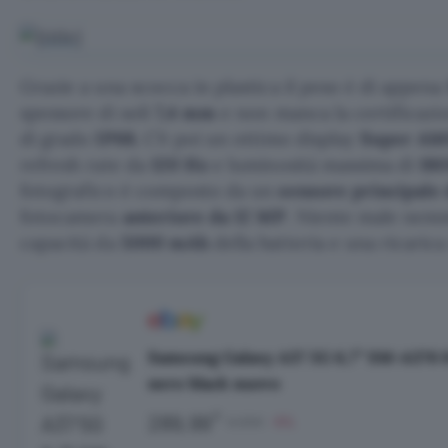
Grazie a una scocca in plastica il peso è di appena
spessore di soli
7,4 mm
e non manca la certificazio
di grado
IP68.
C’è poi un ottimo display
Super AMO
refresh rate da
120 Hz
e luminosità massima di
180
fotografico è composto da un
sensore principale
fotocamera
anteriore da 12 MP
. Niente male nem
capacità da
5000 mAh
della batteria e una ricarica
Samsung Galaxy A37 5G 6,7” SM-A376
nero black nuovo
€
289,99
0,00€
-5%