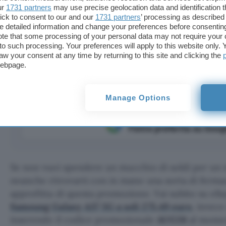
ur
1731 partners
may use precise geolocation data and identification 
ick to consent to our and our
1731 partners
’ processing as described 
detailed information and change your preferences before consenting
te that some processing of your personal data may not require your 
pporto qualità prezzo e oggi è in offerta su eBay con il 
t to such processing. Your preferences will apply to this website only
aw your consent at any time by returning to this site and clicking the
webpage.
Manage Options
Aggiungi Punto Informatico 
Fonte preferita su Goog
Se non vuoi spendere un mucchio di soldi per u
neanche ritrovarti con in mano una sorta di ferma
approfitta di questa promozione. Vai subito su eBay
Samsung Galaxy A37 5G a soli 275,49 euro
, invec
inserendo il codice promozionale
AUG26
al momen