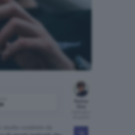
 più
come
Martina
le
Oliva
Pubblicato il
25 lug 2024
o studio condotto da