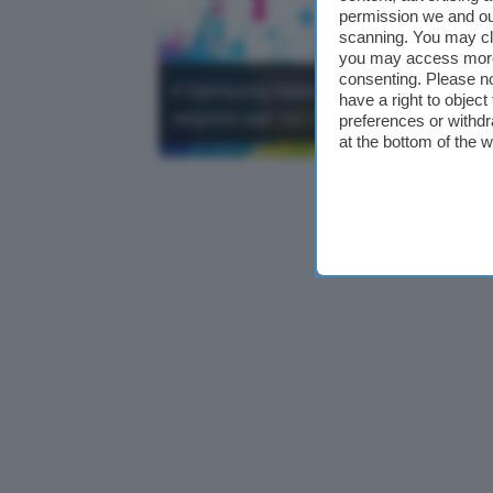
permission we and o
scanning. You may cl
you may access more 
consenting. Please no
Il Samsung Galaxy A37 ha un ottimo ra
have a right to objec
segreto per cui non è da perdere.
preferences or withdr
at the bottom of the 