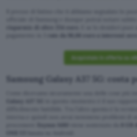
Il prezzo di listino che ti abbiamo segnalato lo puo
ufficiale di Samsung e dunque potrai notare subito
risparmio di oltre 254 euro
. E se lo desideri puoi 
pagamento in 3
rate da 96,66 euro a interessi zer
Acquistalo in offerta su e
Samsung Galaxy A37 5G: costa p
Come dicevamo sicuramente una delle cose più in
Galaxy A37 5G
in questo momento è il suo rapport
difficilmente battibile. Tra l’altro questa è la vers
interna e quindi non avrai nemmeno problemi di ar
processore
Exynos 1480
viene sostenuto da
8 GB 
ONE UI
basata su Android.