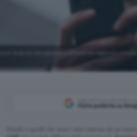
tenti Android che passano a iPhone ha raggiunto il livello
Aggiungi Punto Informatico 
Fonte preferita su Goog
Stando a quelli che sono i dati emerso da un nuov