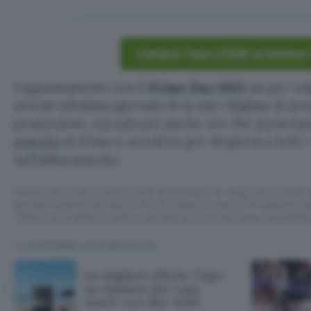
Compra Tapo L530E al minimo 
L’appuntamento con il
Prime Day 2025
sta per vol
arrivati all’ultima giornata di sconti. Migliaia di p
promozione, ma solo per poche ore. Per partecip
gratuita
di Prime e accedere per 30 giorni a tutti i 
nell’abbonamento.
Questo articolo contiene link di affiliazione: acquisti o ordini e
permetteranno al nostro sito di ricevere una commissione ne
offerte potrebbero subire variazioni di prezzo dopo la pubbli
TI POTREBBE INTERESSARE
Le migliori offerte Tapo
su Amazon per casa
smart con due soldi