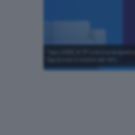
Tapo L530E di TP-Link è la lampadina
Day la trovi in sconto del 49%.