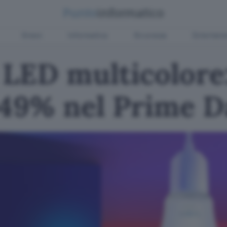
Green
Informatica
Sicurezza
Entertain
LED multicolore:
-49% nel Prime D