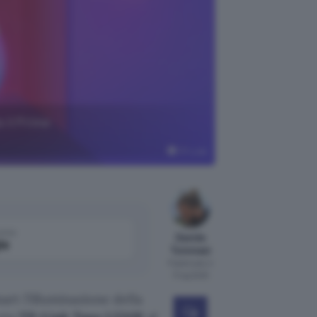
 il Prime
TP-Link
come
Davide
le
Tommasi
Pubblicato il
11 lug 2025
rt l’illuminazione della