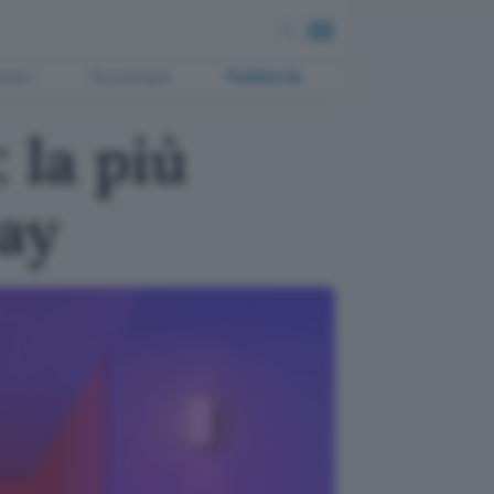
ment
Tecnologia
Pubblicità
 la più
ay