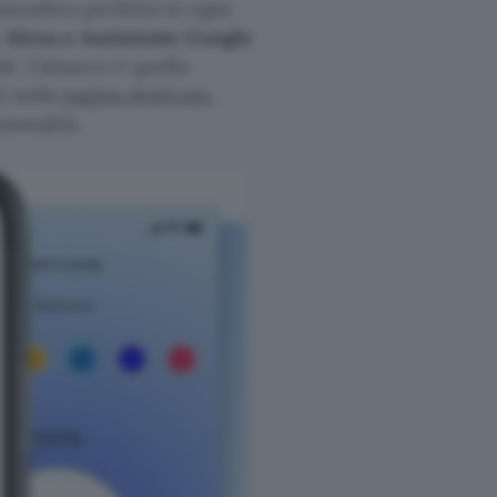
tmosfera perfetta in ogni
n
Alexa e Assistente Google
i. L’attacco è quello
ù nella
pagina dedicata
,
zionalità.