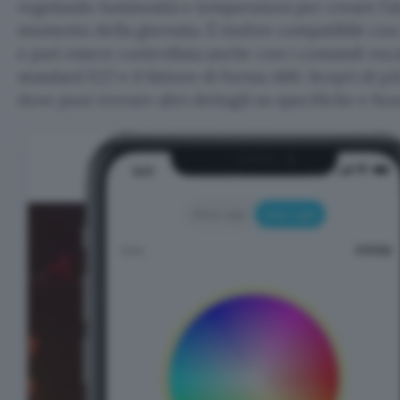
regolando luminosità e temperatura per creare l’a
momento della giornata. È inoltre compatibile co
e può essere controllata anche con i comandi vocal
standard E27 e il fattore di forma A60. Scopri di pi
dove puoi trovare altri dettagli su specifiche e fun