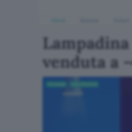
Offerte
Business
Fintech
Lampadina 
venduta a 
Tecnologia
Casa e Domotica