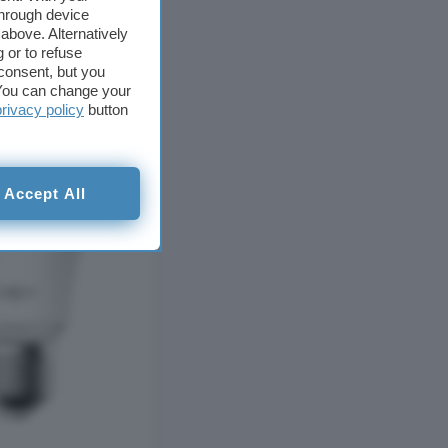
through device
above. Alternatively
 or to refuse
consent, but you
. You can change your
privacy policy
button
Accept All