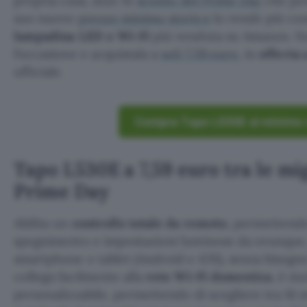
propria casa, anzi: lo
sconto del Prime Day
che po
suo nuovo
prezzo minimo storico
lo rende più con
lampadina LED e Wi-Fi
più venduta su Amazon. Non
l’occasione e acquistala a
soli 7,59 euro
, in
offerta
ufficiale.
Compra Tapo L530E al minimo 
Tapo L530E a 7,59 euro tra le mig
Prime Day
Abilita un
controllo totale da remoto
, permettendo
spegnimento e impostazioni luminose da ovunque, 
smartphone e tablet (Android e iOS), senza bisogno 
collega facilmente alla
rete Wi-Fi domestica
, è mu
personalizzabile, permettendo di scegliere tra 16 mi