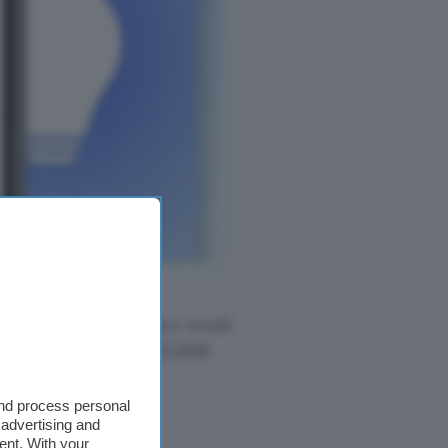
po L530E) al suo
profitta dello
sconto
e rendi
 assegnato da oltre 25.000
and process personal
 advertising and
ent. With your