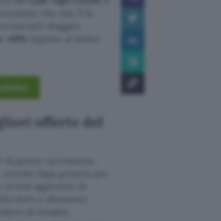
rta
TP-Link Tapo L530E
al
veniente che mai. È la
 lasciarti sfuggire
 a -49%
rispetto al listino
storico
liori offerte del
 di gestire accensione,
tramite l’app gratuita per
di hub aggiuntivi. Si
lticolore e altamente
lioni di tonalità,