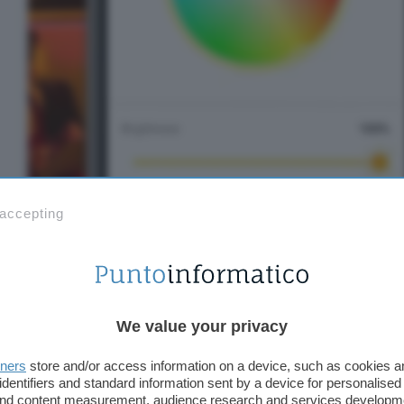
 accepting
Acquista la lampadina LED di TP-Link (modello Ta
nuovo
prezzo minimo storico di soli 7,59 euro
. Ap
smart l’illuminazione della tua casa. Il voto medio
We value your privacy
recensioni su Amazon è 4,3/5.
tners
store and/or access information on a device, such as cookies 
identifiers and standard information sent by a device for personalised
 and content measurement, audience research and services developm