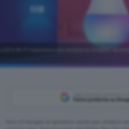
 LED e Wi-Fi multicolore più venduta su Amazon: durante
Aggiungi Punto Informatico 
Fonte preferita su Goog
Non c’è bisogno di spendere molto per rendere sma