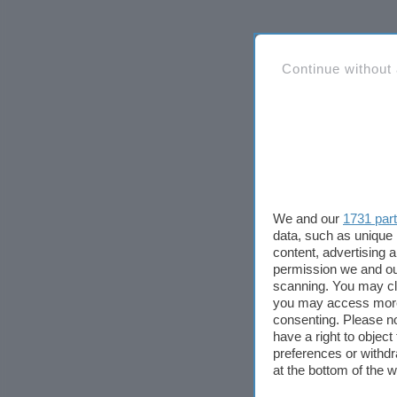
Continue without
We and our
1731 par
data, such as unique 
content, advertising
permission we and o
scanning. You may cl
you may access more 
consenting. Please no
have a right to objec
preferences or withdr
at the bottom of the 