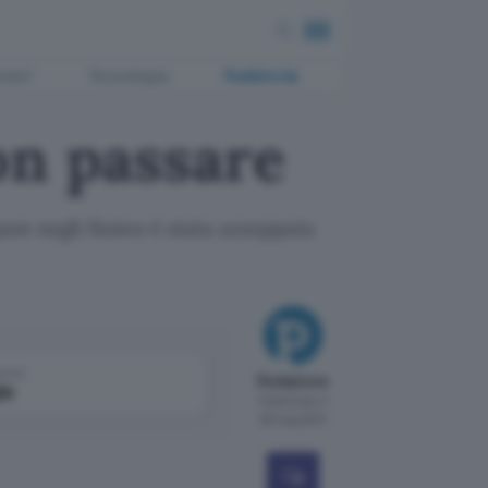
ment
Tecnologia
Pubblicità
on passare
spam negli States è stata azzoppata
come
Redazione
le
Pubblicato il
28 mag 2001