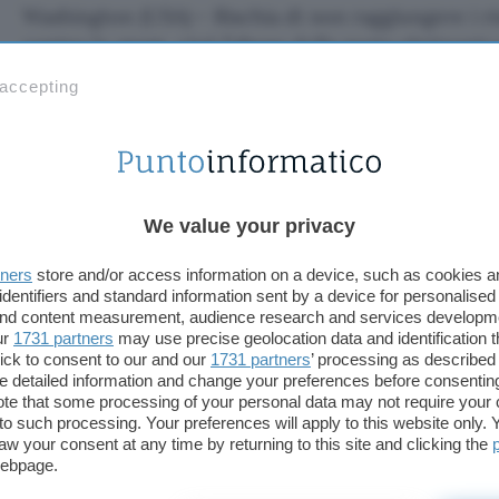
Washington (USA) – Rischia di non raggiungere i ris
contro lo spam, cioè l’abuso della posta elettronic
commissione Giustizia della Camera dei rappresen
 accepting
cancellato alcune delle più importanti misure con
approvato
da un’altra Commissione, quella energi
La commissione Giustizia ha cancellato le misure
agli utenti di far causa alle aziende che non rimuov
We value your privacy
acquisiti abusivamente nei propri database. Ai prov
mantenuta la possibilità di far causa qualora possan
tners
store and/or access information on a device, such as cookies 
identifiers and standard information sent by a device for personalised
spammatoria di un certo soggetto abbia causato dan
 and content measurement, audience research and services developm
infrastrutture.
ur
1731 partners
may use precise geolocation data and identification 
ick to consent to our and our
1731 partners
’ processing as described 
detailed information and change your preferences before consenting
In aggiunta al testo originale, i membri della com
te that some processing of your personal data may not require your 
specificato che i messaggi promozionali contenen
t to such processing. Your preferences will apply to this website only
avvertire della propria natura in modo molto chiaro
aw your consent at any time by returning to this site and clicking the
webpage.
stessa.