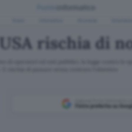
Green
Informatica
Sicurezza
Entertain
USA rischia di n
mo di operatori ed enti pubblici, la legge contro lo 
 rischia di passare senza centrare l'obiettivo
Aggiungi Punto Informatico 
Fonte preferita su Goog