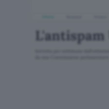
Offerte
Business
Fintech
L'antispam 
Sorretta per settimane dall'ottimis
da una Commissione parlamentare. E