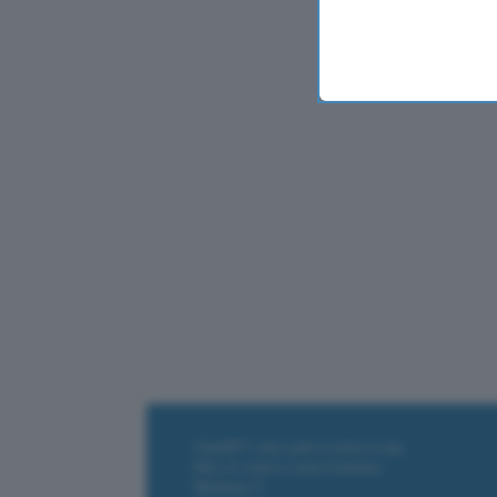
ChatGPT: che cos'è e come si usa
DALL·E cos'è e come funziona
Windows 11