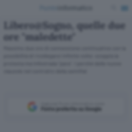
Libero@Sogno, quelle due
ore "maledette"
Massimo due ore di connessione continuative con la
possibilità di ricollegarsi infinite volte: scoppia la
protesta ma Infostrada "para". I perché delle nuove
clausole nel contratto della semiflat
Aggiungi Punto Informatico come
Fonte preferita su Google