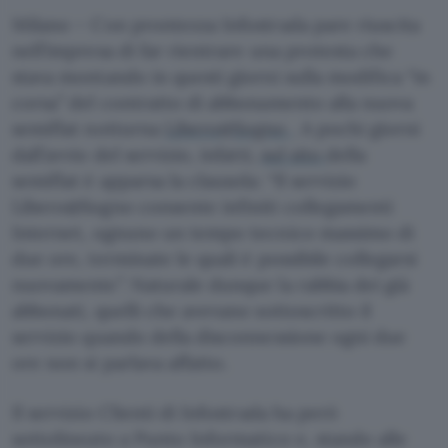
Milano – Con prontezza Infostrada pare riuscita
nell’impresa di far rientrare una protesta che
stava montando in questi giorni sulla modifica “in
corsa” del contratto di abbonamento alla nuova
semiflat notturna
Libero@Sogno
. A pochi giorni
dall’avvio del servizio, infatti,
sul sito
della
semiflat è apparsa la clausola: “Il servizio
Libero@Sogno consente infiniti collegamenti
Internet, ognuno un tempo tecnico massimo di
due ore, terminate le quali è possibile collegarsi
nuovamente”. Naturale dunque la rabbia dei già
abbonati, quelli che avevano sottoscritto il
servizio quando della disconnessione ogni due
ore non si parlava affatto.
Il servizio Clienti di Infostrada ha però
sottolineato a Punto Informatico e, stando alle