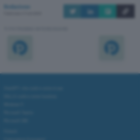
Redazione
Pubblicato il 11 set 2000
TI POTREBBE INTERESSARE
ChatGPT: che cos'è e come si usa
DALL·E cos'è e come funziona
Windows 11
Microsoft Teams
Microsoft 365
Fintech
Criptovalute Emergenti