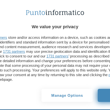
sviluppo più “usuale”, con Linus a occuparsi delle i
giovane Marcello Tosatti a prendere le redini dello 
Le critiche all’operato di Linus sono venute da più 
We value your privacy
sviluppatori non hanno gradito i lunghissimi tempi 
delle loro patch, spesso semplicemente ignorate; d
tners
store and/or access information on a device, such as cookies 
pressante ed evidente la presenza di forti interes
identifiers and standard information sent by a device for personalised
 and content measurement, audience research and services developm
aziende come Red Hat, Mandrake o SuSe (solo per c
ur
1731 partners
may use precise geolocation data and identification 
necessità di produrre kernel con elevati standard di
ick to consent to our and our
1731 partners
’ processing as described 
protocolli interni e magari con un occhio di riguar
detailed information and change your preferences before consenting
te that some processing of your personal data may not require your 
settore commerciale.
t to such processing. Your preferences will apply to this website only
Questo occhio di riguardo ha portato alla creazion
aw your consent at any time by returning to this site and clicking the
webpage.
incluse nelle loro versioni del kernel e ovviamente 
sorgenti, come prescritto dalla GPL, ma non in incl
volte scarsamente pubblicizzate.
Manage Options
Da più parti arriva la richiesta a Linus di velocizza