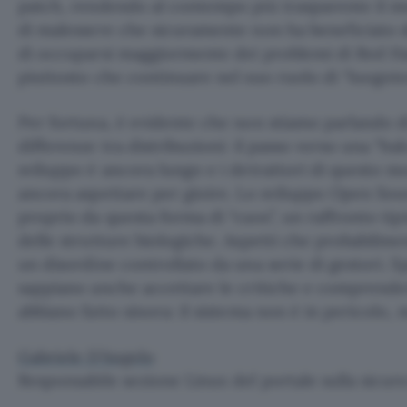
patch, rendendo al contempo più trasparente il m
di malessere che sicuramente non ha beneficiato d
di occuparsi maggiormente dei problemi di Red Hat
piuttosto che continuare nel suo ruolo di “luogote
Per fortuna, è evidente che non stiamo parlando d
differenze tra distribuzioni: il passo verso una “ba
sviluppo è ancora lungo e i detrattori di questo 
ancora aspettare per gioire. Lo sviluppo Open Sou
proprio da questa forma di “caos”, un raffronto tip
delle strutture biologiche. Aspetti che probabilme
un disordine controllato da una serie di gestori. 
sappiano anche accettare le critiche e comprende
abbiano fatto sinora: il sistema non è in pericolo, 
Gabriele D’Angelo
Responsabile sezione Linux del portale sulla sicur