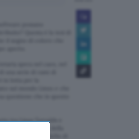
28 feb 2002
software possano
ribuito? Questa è la tesi di
e il sogno di coloro che
po aperto.
etaria spera nel caos, nel
i una serie di rami di
 in lotta per la
iato sul mondo Linux e che
a questione che in questo
orto tra Linus Torvalds e
e di stabilizzazione della
è tornati ad un modello di