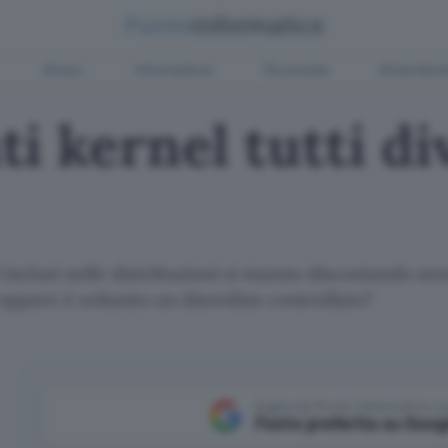
Green
Informatica
Sicurezza
Entertain
i kernel tutti div
inclusi nelle distribuzioni si stanno discostando sem
ppure è soltanto un disordine controllato?
Aggiungi Punto Informatico 
Fonte preferita su Goog