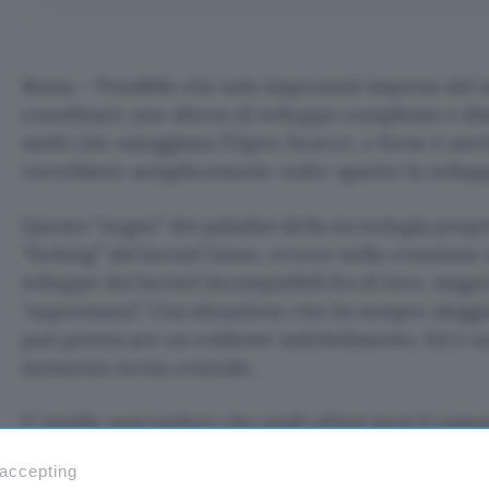
Roma – Possibile che solo imponenti imprese del 
coordinare uno sforzo di sviluppo complesso e dist
molti che osteggiano l’Open Source, e forse è anch
vorrebbero semplicemente veder sparire lo svilup
Questo “sogno” dei paladini della tecnologia propri
“forking” del kernel Linux, ovvero nella creazione d
sviluppo del kernel incompatibili fra di loro, magari
“supremazia”. Una situazione che ha sempre alegg
può provocare un evidente indebolimento. Ed è un
momento torna centrale.
E’ inutile nascondere che negli ultimi mesi il rapp
alcuni sviluppatori si è andato deteriorando. La fas
 accepting
serie 2.4 è durata un anno e solo recentemente si 