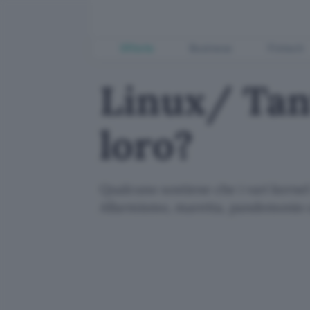
Offerte
Business
Fintech
Linux/ Tant
loro?
Qualcuno sostiene che i vari kernel 
Allarmismo, maretta, pandemonio o