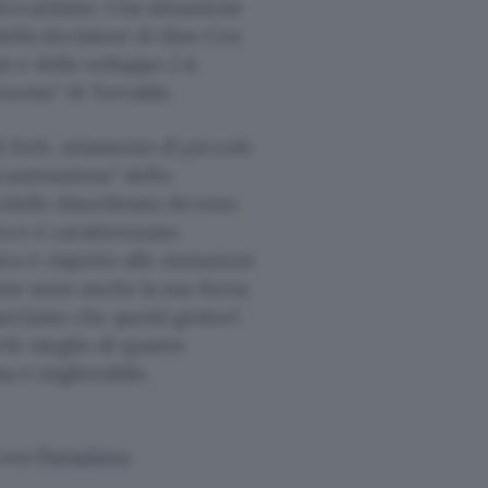
eccanismo. Una situazione
ella decisione di Alan Cox
 e dello sviluppo 2.4,
nente” di Torvalds.
i fork, solamente di piccole
lcanizzazione” dello
modello disordinato devono
rce è caratterizzato
ico è rispetto alle mutazioni
nte sono anche la sua forza:
Speriamo che questi gestori
rle meglio di quanto
ma è migliorabile.
ezza
PortaZero