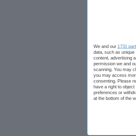
We and our
1731 par
data, such as unique 
content, advertising
permission we and o
scanning. You may cl
you may access more 
consenting. Please no
have a right to objec
preferences or withdr
at the bottom of the 