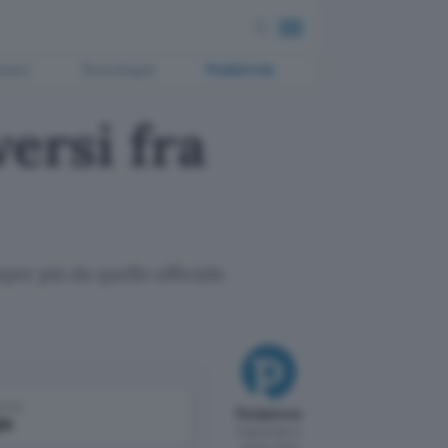
ment
Tecnologia
Pubblicità
ersi fra
pre più da quello ufficiale.
come
Redazione
le
Pubblicato il