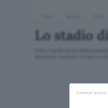
Offerte
Business
Fintech
Lo stadio d
L'idea è quella di fare delicatament
imponente struttura. E l'asta su we
Continue without