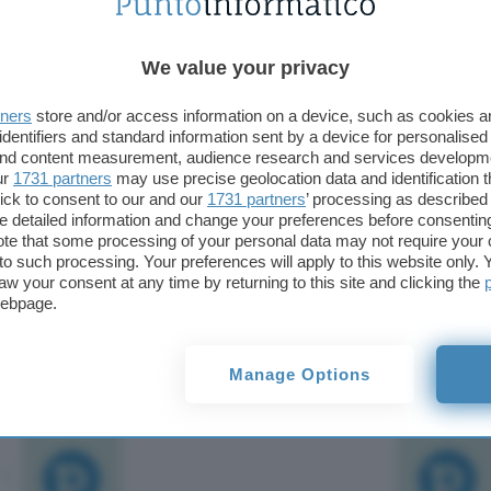
Milano – Wembley National Stadium: questo il nom
importanti stadi del calcio nel mondo. Importante 
We value your privacy
match che hanno fatto la storia di questo sport. 
importante per sopravvivere ai tempi: sarà infatti
tners
store and/or access information on a device, such as cookies 
messo all’asta sulla rete.
identifiers and standard information sent by a device for personalised
 and content measurement, audience research and services developm
ur
1731 partners
may use precise geolocation data and identification 
Stando a QXL.com, che gestirà l’asta, agli utenti in
ick to consent to our and our
1731 partners
’ processing as described 
possibilità di assicurarsi una reliquia del “tempio d
detailed information and change your preferences before consenting
insomma, di una struttura che risale al 1923 le cu
te that some processing of your personal data may not require your 
t to such processing. Your preferences will apply to this website only
inventariate e poste all’asta, con descrizioni e an
aw your consent at any time by returning to this site and clicking the
di esse. Pare che ci sia qualcuno che ha già effett
webpage.
pur di assicurarsi un pezzettino del Palo Reale o i
sovrastano lo stadio?
Manage Options
TI POTREBBE INTERESSARE