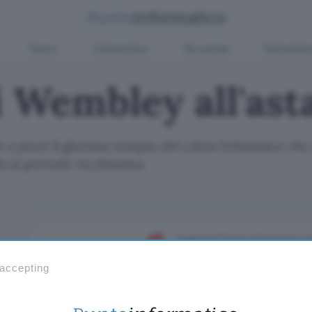
Green
Informatica
Sicurezza
Entertain
i Wembley all'ast
e a pezzi il glorioso tempio del calcio britannico ch
b si prevede ricchissima
Aggiungi Punto Informatico 
Fonte preferita su Goog
 accepting