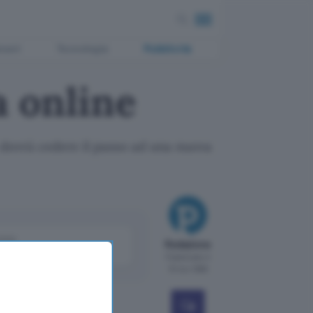
ment
Tecnologia
Pubblicità
a online
e dovrà cedere il passo ad una nuova
come
Redazione
le
Pubblicato il
10 nov 1999