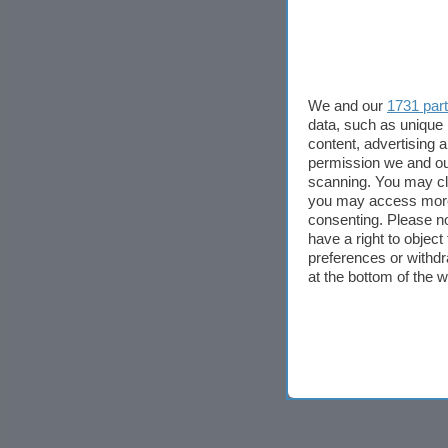
We and our
1731 par
data, such as unique 
content, advertising
permission we and o
scanning. You may cl
you may access more 
consenting. Please no
have a right to objec
preferences or withdr
at the bottom of the 