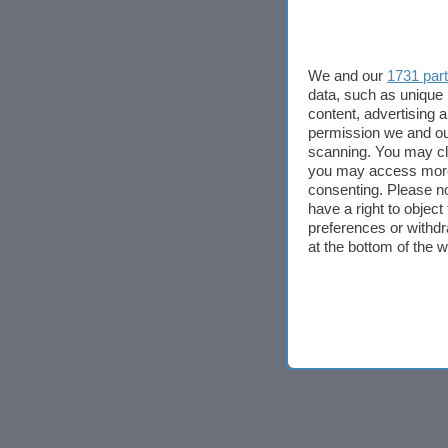
We and our
1731 par
data, such as unique 
content, advertising
permission we and o
scanning. You may cl
you may access more 
consenting. Please no
have a right to objec
preferences or withdr
at the bottom of the 