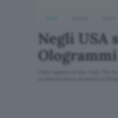
Offerte
Business
Fintech
Negli USA s
Ologrammi
L'idea apparsa in Star Trek: The Ne
un intenso lavoro di ricerca al Pen