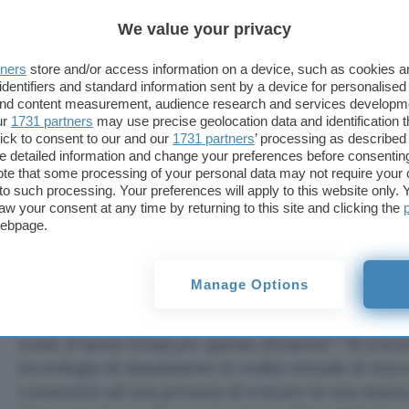
reclutato, tra gli altri, anche alcuni esperti di c
We value your privacy
parlando dinanzi ad una audience di militari, ha m
“The Matrix” nel quale il protagonista scansa le pa
tners
store and/or access information on a device, such as cookies 
sparate contro. Una sequenza realizzata con una 
identifiers and standard information sent by a device for personalised
 and content measurement, audience research and services developm
dell’immagine che, ha detto Campbell, l’Esercito s
ur
1731 partners
may use precise geolocation data and identification 
altri sistemi in una sorta di Ponte Ologrammi, sul
ick to consent to our and our
1731 partners
’ processing as described 
in Star Trek: The Next Generation.
detailed information and change your preferences before consenting
te that some processing of your personal data may not require your 
t to such processing. Your preferences will apply to this website only
A dare manforte a Campbell ci ha pensato anche 
aw your consent at any time by returning to this site and clicking the
sull’attività di Warfare dell’Esercito, James Heath,
webpage.
Ponte Ologrammi ci sarà, ma è indispensabile che ci
Manage Options
Uno degli esperti della divisione dell’Esercito che
creative, Paul Debevec, già cineasta, ha spiegato 
come il Santo Graal per questa divisione”. “Si tratt
tecnologia di simulazione in realtà virtuale di nu
consentirà ad una persona di entrare in una stanza