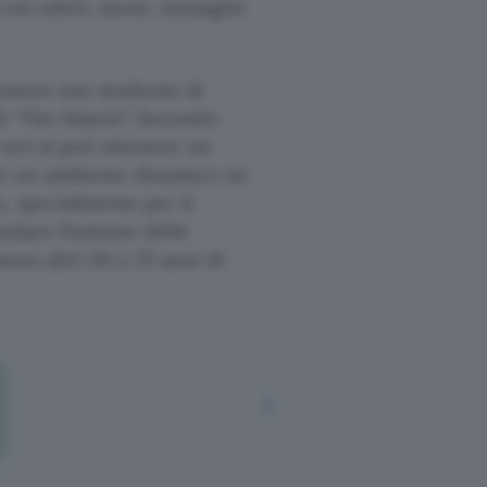
, con odori, suoni, immagini
essere uno studente di
i “The Matrix”. Secondo
 veri si può ottenere un
né un ambiente dinamico né
, specialmente per il
mulare l’insieme delle
eno altri 20 o 25 anni di