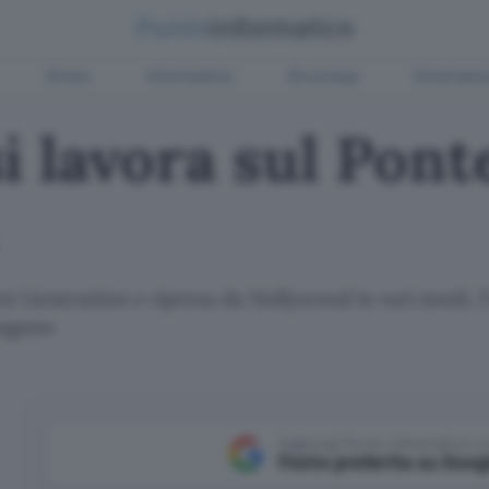
Green
Informatica
Sicurezza
Entertain
i lavora sul Pont
xt Generation e ripresa da Hollywood in vari modi, l'
tagono
Aggiungi Punto Informatico 
Fonte preferita su Goog