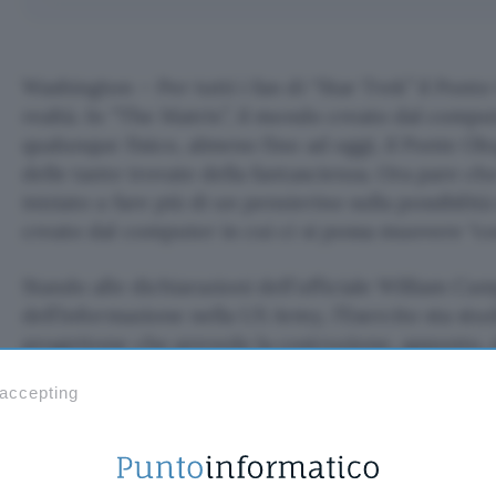
Washington – Per tutti i fan di “Star Trek” il Pont
realtà. In “The Matrix”, il mondo creato dal comput
qualunque fisico, almeno fino ad oggi, il Ponte O
delle tante trovate della fantascienza. Ora pare ch
iniziato a fare più di un pensierino sulla possibilit
creato dal computer in cui ci si possa muovere “c
Stando alle dichiarazioni dell’ufficiale William Ca
dell’informazione nella US Army, l’Esercito sta studi
progettone che prevede la costruzione, appunto,
sistemone per creare scenografie tridimensionali re
 accepting
potrebbero utilizzare per la propria preparazione.
Campbell, di essere da qualunque parte in qualsia
Per capire se ciò sia effettivamente possibile, par