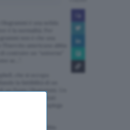
4 mag 2000
e Ologrammi è una solida
er è la normalità. Per
logrammi non è che una
e l’Esercito americano abbia
à di costruire un “universo”
ome se…”.
mpbell, che si occupa
ando la fattibilità di un
 di un Ponte Ologrammi. Un
alistiche che i soldati
 “Ti consentirebbe, spiega
si momento”.
e che il Pentagono abbia