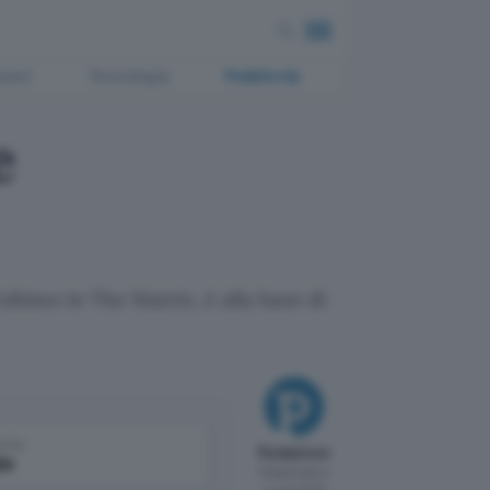
ment
Tecnologia
Pubblicità
e
ultimo in The Matrix, è alla base di
come
Redazione
le
Pubblicato il