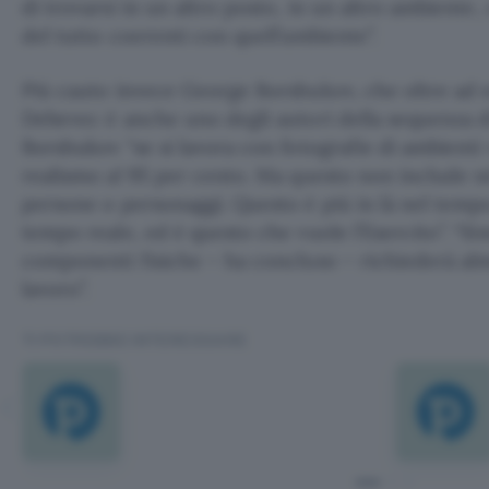
di trovarsi in un altro posto, in un altro ambiente
del tutto coerenti con quell’ambiente”.
Più cauto invece George Borshukov, che oltre ad 
Debevec è anche uno degli autori della sequenza d
Borshukov “se si lavora con fotografie di ambienti
realismo al 95 per cento. Ma questo non include 
persone o personaggi. Questo è più in là nel tempo
tempo reale, ed è questo che vuole l’Esercito”. “Si
componenti fisiche – ha concluso – richiederà alm
lavoro”.
TI POTREBBE INTERESSARE