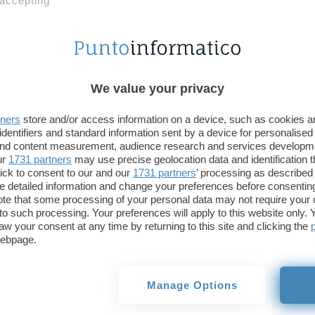
 accepting
Roma – Gli operatori del Customer Care Omnitel f
Informatico rispondono che la nuova offerta tariff
ufficiale”. Una “mezza confessione” che sembra co
questi giorni si vanno moltiplicando su un nuovo p
ricaricabili e dotato di un pregio ambìto: la rimozi
We value your privacy
risposta.
tners
store and/or access information on a device, such as cookies 
identifiers and standard information sent by a device for personalised
Se dagli abbottonatissimi operatori è difficile cav
 and content measurement, audience research and services developm
sappiamo praticamente niente neanche noi”..), sta
ur
1731 partners
may use precise geolocation data and identification 
da alcuni siti specializzati, già dal prossimo lunedì
ick to consent to our and our
1731 partners
’ processing as described 
detailed information and change your preferences before consenting
Omnitel metterà a disposizione dei suoi utenti il nu
te that some processing of your personal data may not require your 
t to such processing. Your preferences will apply to this website only
Fast dovrebbe prevedere un addebito, Iva compresa,
aw your consent at any time by returning to this site and clicking the
webpage.
15,2 secondi di conversazione. Ogni successivo m
474 lire (Iva compresa) indipendentemente dall’ora
chiamata. Le opzioni aggiuntive, come You&Me, n
Manage Options
proprio modello tariffario e quindi dovrebbero man