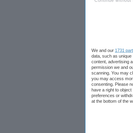
Continue without
We and our
1731 par
data, such as unique 
content, advertising
permission we and o
scanning. You may cl
you may access more 
consenting. Please no
have a right to objec
preferences or withdr
at the bottom of the 