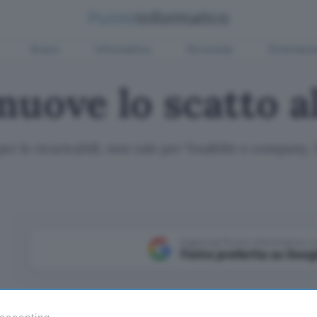
Green
Informatica
Sicurezza
Entertain
uove lo scatto al
er le ricaricabili, non vale per You&Me e company. U
Aggiungi Punto Informatico 
Fonte preferita su Goog