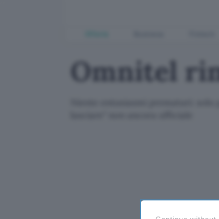
Offerte
Business
Fintech
Omnitel rim
Niente entusiasmi prematuri: solo p
lasciare" non ancora ufficiale