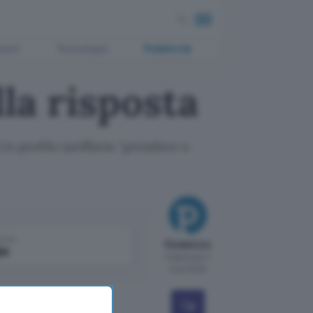
ment
Tecnologia
Pubblicità
la risposta
n profilo tariffario "prendere o
come
Redazione
le
Pubblicato il
8 set 2000