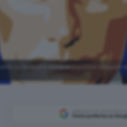
iolenti: su Facebook e Instagram è possibile inneggiare a
Aggiungi Punto Informatico 
Fonte preferita su Goog