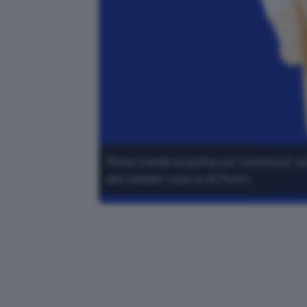
Meta rivede la policy sui contenuti v
dei soldati russi e di Putin.