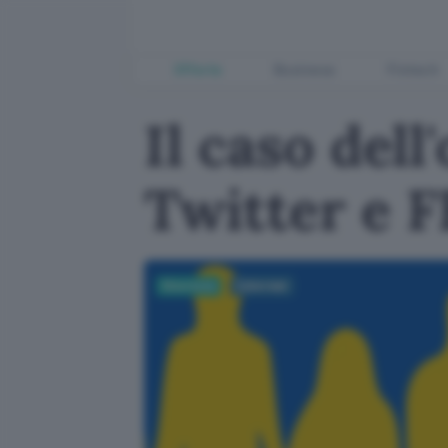
Offerte
Business
Fintech
Il caso del
Twitter e F
Sicurezza
Cyberwar