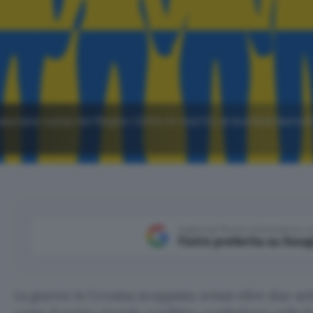
mbasciata russa nel Regno Unito in merito al bombardamen
Aggiungi Punto Informatico 
Fonte preferita su Goog
La guerra in Ucraina scoppiata ormai oltre due set