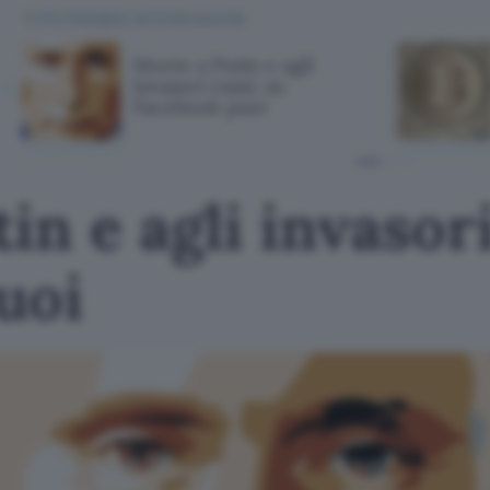
TI POTREBBE INTERESSARE
Morte a Putin e agli
invasori russi: su
Facebook puoi
in e agli invasori
uoi