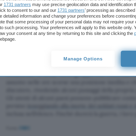
ur
1731 partners
may use precise geolocation data and identification 
ick to consent to our and our
1731 partners
’ processing as described 
detailed information and change your preferences before consenting
te that some processing of your personal data may not require your 
t to such processing. Your preferences will apply to this website only
aw your consent at any time by returning to this site and clicking the
webpage.
Manage Options
Rimanendo in tema, Meta (gruppo che controlla F
assunto nelle ore scorse una posizione inedita e 
discutere, rivedendo alcuni passaggi della propria
Gli utenti di alcuni paesi possono pubblicare conte
persino
inneggiando alla morte dei soldati russi e 
inclusa nell’elenco. Finché durerà la guerra, i loro
Fonte:
CNBC