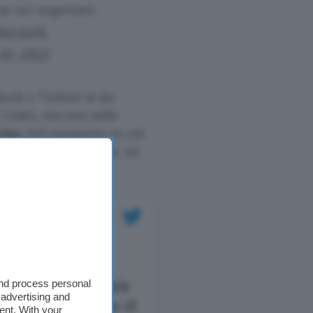
at we negotiate
8aLXaFk
10, 2022
ook e Twitter si sia
Unito, ma non sulle
rino
. Nel momento in cui
isulta ancora visibile, ne
and process personal
 advertising and
ent. With your