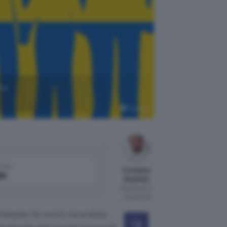
to
Pixabay
come
Cristiano
le
Ghidotti
Pubblicato il
11 mar 2022
timane fa verrà ricordata