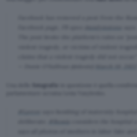
Facebook has removed a post from the Rus
Facebook page, FB spox
@andymstone
says.
The post broke the platform's rules on "pos
violent tragedy, or victims of violent traged
claims that a violent tragedy did not occur."
— Donie O'Sullivan (@donie)
March 10, 2022
Una delle
fotografie
in questione è quella condivisa,
parlamentare ucraina Lesia Vasylenko.
#Lavrov
says bombing of maternity hospita
deliberate.
#Russia
considers the hospital a
says all photos of mothers in labor fake a