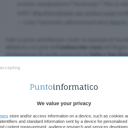
women manipulative??seriously? This is wh
with?
#ActForUkraine
pic.twitter.com/vz5
— Lesia Vasylenko (@lesiavasylenko)
March 
Vale la pena sottolineare come la mannaia di Faceb
abbattuta sui post dell’
ambasciata russa
nel Regno 
dichiarazioni di quella presente in
Italia e San Ma
viene scritto e pubblicato questo articolo, il
post
r
 accepting
alleghiamo uno screenshot.
We value your privacy
tners
store and/or access information on a device, such as cookies 
identifiers and standard information sent by a device for personalised
 and content measurement, audience research and services developm