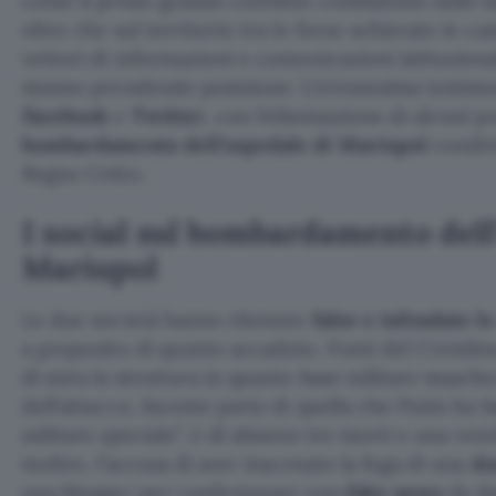
come il primo grande conflitto combattuto sulle 
oltre che sul territorio tra le forze schierate in c
vettori di informazioni e comunicazioni istituziona
stanno prendendo posizione. Un’ennesima testimo
Facebook
e
Twitter
, con l’eliminazione di alcuni po
bombardamento dell’ospedale di Mariupol
condivi
Regno Unito.
I social sul bombardamento dell
Mariupol
Le due società hanno ritenuto
false e infondate l
a proposito di quanto accaduto. Fonti del Cremlin
di mira la struttura in quanto base militare maschera
dell’attacco, facente parte di quella che Putin ha 
militare speciale”, è di almeno tre morti e una vent
inoltre, l’accusa di aver inscenato la fuga di una
do
una blogger per confezionare una
fake news
da da