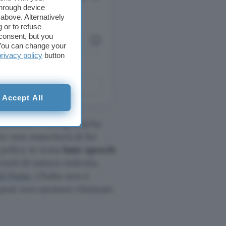
through device
above. Alternatively
 or to refuse
consent, but you
. You can change your
privacy policy
button
Accept All
acebook e Instagram) ha
che non mancherà di far
 policy in tema
hate speech
.
nuti di natura violenta,
di Putin
. L’Italia non è
 post non saranno eliminati.