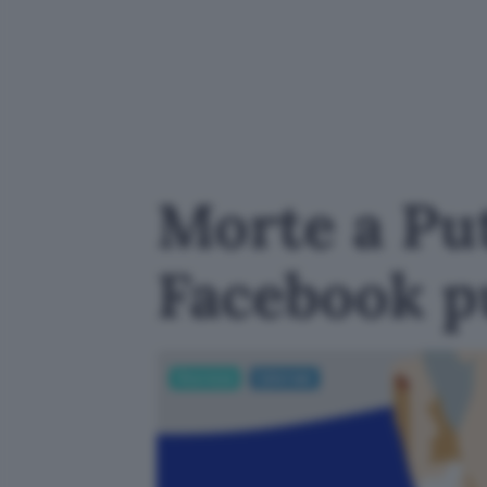
Morte a Put
Facebook p
Sicurezza
Cyberwar