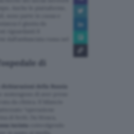
bacheche dei social network
ampo. Anche le piattaforme,
li, sono parte in causa e
nianza è giunta da
st riguardanti il
si dall’ambasciata russa nel
’ospedale di
e dichiarazioni della Russia
o sostengono di aver preso
ta da clinica. Il bilancio
battezzato “operazione
ina di feriti. Da Mosca,
nna incinta
coinvolgendo
re in pasto ai media.