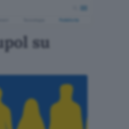
ment
Tecnologia
Pubblicità
upol su