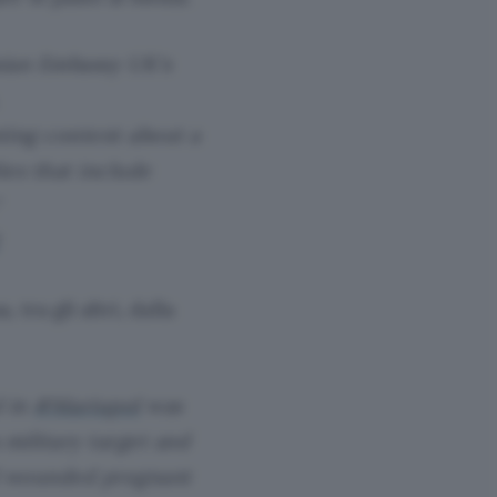
sian Embassy UK's
ting content about a
ies that include
 tra gli altri, dalla
l in
#Mariupol
was
 military target and
nd wounded pregnant