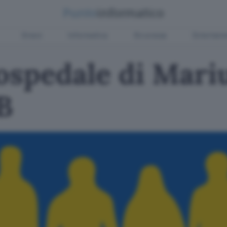
Green
Informatica
Sicurezza
Entertain
l'ospedale di Mari
B