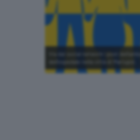
Via dai social network i post dell'a
dell'ospedale nella città di Mariupol.