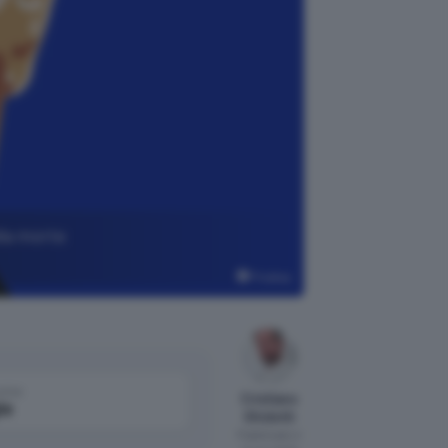
lla morte
Pixabay
come
Cristiano
le
Ghidotti
Pubblicato il