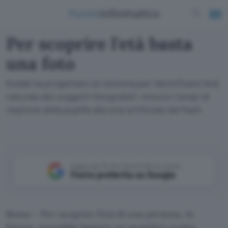
Per scoprire l'età basta
una foto
Kodak ha progettato un sistema per identificare l'età
naturale dei soggetti fotografati: misura i tempi di
reazione della pupilla alla luce artificiale del flash
Aggiungi Punto Informatico come
Fonte preferita su Google
Roma – Per scoprire l’età di una persona, in
futuro, potrebbe bastare un semplice scatto