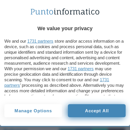
diventano sempre meno reattivi ed impiegano
sempre più tempo per adattarsi all’illuminazione
ambientale. L’effetto “occhi rossi” è la diretta
conseguenza della contrazione pupillare, una
We value your privacy
funzione fisiologica che rallenta nel processo
naturale d’invecchiamento.
We and our
1731 partners
store and/or access information on a
device, such as cookies and process personal data, such as
unique identifiers and standard information sent by a device for
Le applicazioni della tecnologia, secondo i
personalised advertising and content, advertising and content
portavoce di Kodak, permetteranno la creazione
measurement, audience research and services development.
With your permission we and our
1731 partners
may use
di una
macchina fotografica per identificare l’età
precise geolocation data and identification through device
di una persona
: basterà catturare un’immagine
scanning. You may click to consent to our and our
1731
partners
’ processing as described above. Alternatively you may
ed analizzarla con un apposito software integrato.
access more detailed information and change your preferences
La dimensione del “punto rosso” sugli occhi
before consenting or to refuse consenting. Please note that
causato dal flash, dicono i ricercatori Kodak, è
some processing of your personal data may not require your
consent, but you have a right to object to such processing. Your
inversamente proporzionale agli anni d’età
Manage Options
Accept All
preferences will apply to this website only. You can change
naturale trascorsi.
your preferences or withdraw your consent at any time by
returning to this site and clicking the
privacy policy
button at the
bottom of the webpage.