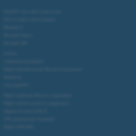
ChatGPT: che cos'è e come si usa
DALL·E cos'è e come funziona
Windows 11
Microsoft Teams
Microsoft 365
Fintech
Criptovalute Emergenti
Migliori piattaforme per Bitcoin e criptovalute
Metaverso
Tutto sugli NFT
Migliori wallet per Bitcoin e criptovalute
Migliori antivirus gratis e a pagamento
Digitale Terrestre DVB-T2
VPN, soluzione per il business
Migliori VPN 2025