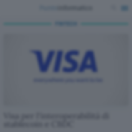
FINTECH
Visa per l'interoperabilità di
stablecoin e CBDC