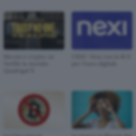
Bitcoin e crypto: su
CBDC: Nexi con la BCE
Netflix la vicenda
per l'euro digitale
QuadrigaCX
La Cina vieta le
Le mance in Bitcoin dai