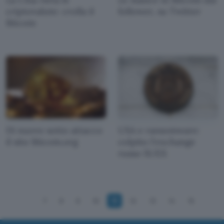
criptovalute: crolla il
follower, su Twitter
Bitcoin
Di nuovo sotto attacco
USA e ransomware:
il sito Bitcoin.org
colpito l'exchange
russo SUEX
7
8
9
10
11
12
13
14
15