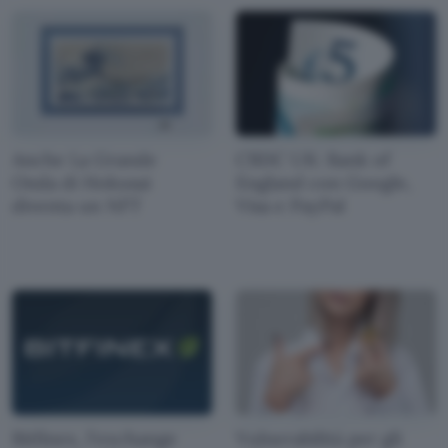
Anche La Grande
CBDC UK: Bank of
Onda di Hokusai
England con Google,
diventa un NFT
Visa e PayPal
Bitfinex, l'exchange
Vulnerabilità per gli