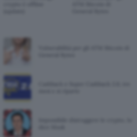
crypto è offline
ATM Bitcoin di
(update)
General Bytes
Vulnerabilità per gli ATM Bitcoin di
General Bytes
Cashback e Super Cashback 2.0, tre
mesi e si riparte
Impossibile distruggere le crypto, lo
dice Musk