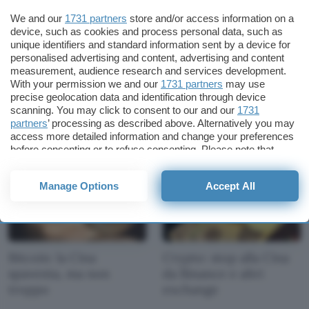
We and our
1731 partners
store and/or access information on a
device, such as cookies and process personal data, such as
unique identifiers and standard information sent by a device for
personalised advertising and content, advertising and content
measurement, audience research and services development.
Champions: Atalanta-
El Salvador: Chivo ha
With your permission we and our
1731 partners
may use
Young Boys nel nome
più clienti che non le
precise geolocation data and identification through device
di Plus500
banche
scanning. You may click to consent to our and our
1731
partners
’ processing as described above. Alternatively you may
access more detailed information and change your preferences
before consenting or to refuse consenting. Please note that
some processing of your personal data may not require your
consent, but you have a right to object to such processing. Your
Manage Options
Accept All
preferences will apply to this website only. You can change
your preferences or withdraw your consent at any time by
returning to this site and clicking the
privacy policy
button at the
bottom of the webpage.
Bitcoin: la Cina
Crypto: stop alla Cina
spaventa, ma non
da Binance e altri
troppo
exchange