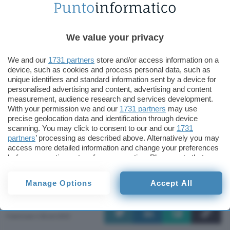
computer più tradizionali, anche grazie al
supporti di 2 MB di cache di secondo livello.
Un’ipotesi che non sembra piacere al mondo
We value your privacy
degli utenti della Mela.
We and our
1731 partners
store and/or access information on a
device, such as cookies and process personal data, such as
Ad ogni modo, il processore è realizzato con
unique identifiers and standard information sent by a device for
scrittura da 0.18 micron al rame, una via che
personalised advertising and content, advertising and content
measurement, audience research and services development.
porta ad un consumo e ad un riscaldamento
With your permission we and our
1731 partners
may use
minori rispetto al precedente G4, il 7400. Le
precise geolocation data and identification through device
dimensioni del nuovo processore sono
scanning. You may click to consent to our and our
1731
partners
’ processing as described above. Alternatively you may
praticamente dimezzate rispetto a quelle del chip
access more detailed information and change your preferences
precedente. Il 7410 verrà prodotto in versioni da
before consenting or to refuse consenting. Please note that
400, 450 e 500 MHz mentre quella da 550 è stata
some processing of your personal data may not require your
consent, but you have a right to object to such processing. Your
“promessa” a breve dal costruttore americano.
Manage Options
Accept All
preferences will apply to this website only. You can change
your preferences or withdraw your consent at any time by
Redazione
returning to this site and clicking the
privacy policy
button at the
bottom of the webpage.
Pubblicato il 28 set 2000