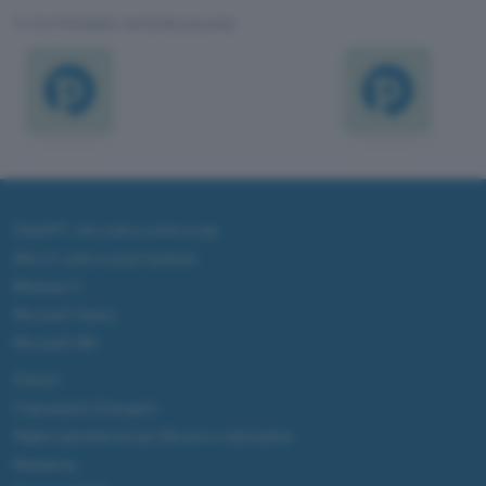
TI POTREBBE INTERESSARE
ChatGPT: che cos'è e come si usa
DALL·E cos'è e come funziona
Windows 11
Microsoft Teams
Microsoft 365
Fintech
Criptovalute Emergenti
Migliori piattaforme per Bitcoin e criptovalute
Metaverso