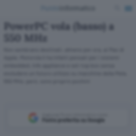
PowerPC vola (basso) a
550 MHz
Non sembrano destinati, almeno per ora, ai Mac di
Apple. Motorola li ha infatti pensati per i sistemi
embedded, info appliance e set-top box senza
escludere un futuro utilizzo su macchine della Mela.
550 MHz, però, sono proprio pochini
Aggiungi Punto Informatico come
Fonte preferita su Google