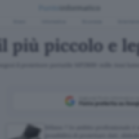
Green
Informatica
Sicurezza
Entertain
il più piccolo e l
egozi il proiettore portatile MP2800: mille Ansi lum
Aggiungi Punto Informatico 
Fonte preferita su Goog
Milano ? In ambito professionale è 
possibilità di proiettare dati, slide