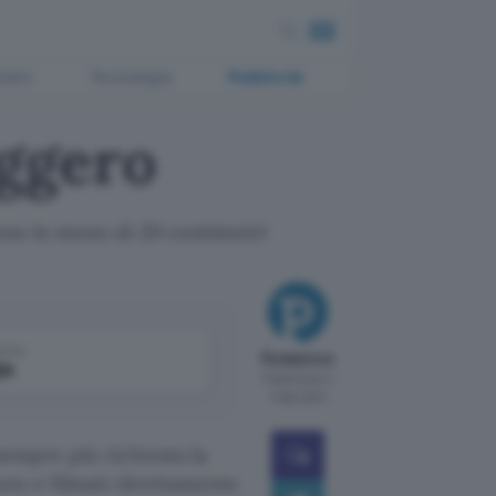
ment
Tecnologia
Pubblicità
eggero
ens in meno di 20 centimetri
come
Redazione
le
Pubblicato il
11 feb 2001
sempre più richiesta la
show e filmati direttamente