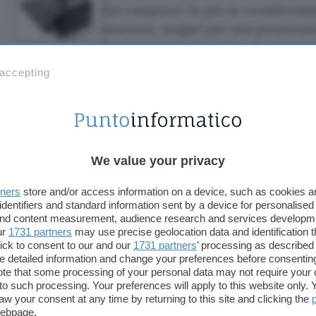
dal computer. In più se consideriam
muovere, magari per una presentazi
fondamentale che tutto sia verament
 accepting
Per rispondere a questa esigenza
Compaq
ha prese
multimediale più piccolo del mondo: il
Compaq MP
Projector
. Pesa 1,36 Kg, offre un involucro di mag
plastica e più leggero dell’alluminio, permette di re
tipiche dei viaggi di lavoro) e dimensioni ridottis
We value your privacy
Con una risoluzione XGA di 1024×768 punti e con 
tners
store and/or access information on a device, such as cookies 
identifiers and standard information sent by a device for personalised
pari a 1.000 ANSI lumens, il proiettore MP2800 res
 and content measurement, audience research and services developm
un’immagine nitida e brillante, posizionandosi al t
ur
1731 partners
may use precise geolocation data and identification 
fascia di mercato. L’MP2800 si sincronizza autom
ick to consent to our and our
1731 partners
’ processing as described 
detailed information and change your preferences before consenting
qualsiasi PC plug-and-play ed è provvisto di un
te that some processing of your personal data may not require your 
accessibile direttamente dallo schermo (on-screen
t to such processing. Your preferences will apply to this website only
aw your consent at any time by returning to this site and clicking the
regolazioni.
webpage.