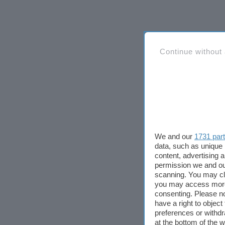
Continue without
We and our
1731 par
data, such as unique 
content, advertising
permission we and o
scanning. You may cl
you may access more 
consenting. Please no
have a right to objec
preferences or withdr
at the bottom of the 