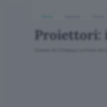
Offerte
Business
Fintech
Proiettori: 
Firmato da Compaq è arrivato nei n