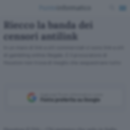
Riecco la banda dei
censori antilink
In un mare di link a siti commerciali ci sono link a siti
di gambling online illegale. E il procuratore di
Houston non trova di meglio che sequestrare tutto
Aggiungi Punto Informatico come
Fonte preferita su Google
Houston (USA) – Chi pensava che solo in Italia