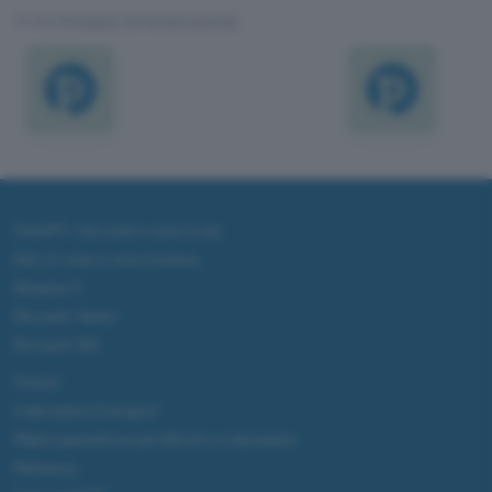
TI POTREBBE INTERESSARE
ChatGPT: che cos'è e come si usa
DALL·E cos'è e come funziona
Windows 11
Microsoft Teams
Microsoft 365
Fintech
Criptovalute Emergenti
Migliori piattaforme per Bitcoin e criptovalute
Metaverso