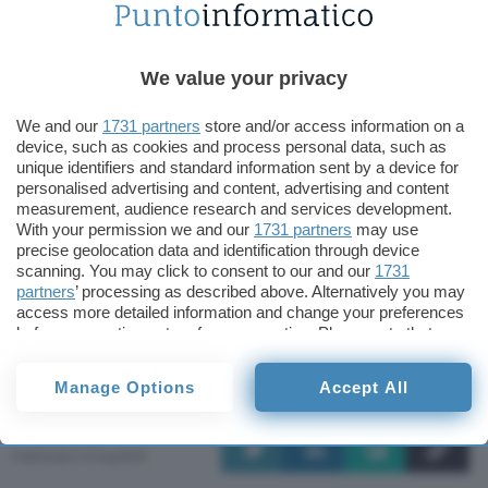
detto l’avvocato del sito – è tipico: si colpisce il
messaggero e non il mandante del messaggio”.
We value your privacy
Il giudice che si occuperà del caso ha per il
momento deciso di restituire all’azienda parte del
We and our
1731 partners
store and/or access information on a
device, such as cookies and process personal data, such as
materiale sequestrato ma ci vorranno giorni
unique identifiers and standard information sent by a device for
prima che le attività di MonetizeMedia.com
personalised advertising and content, advertising and content
measurement, audience research and services development.
possano tornare alla normalità, pur nella
With your permission we and our
1731 partners
may use
pendenza del procedimento.
precise geolocation data and identification through device
scanning. You may click to consent to our and our
1731
partners
’ processing as described above. Alternatively you may
Inutile dire che, come in altri casi, anche in
access more detailed information and change your preferences
questo le conseguenze del processo sulla liceità
before consenting or to refuse consenting. Please note that
dei link possono essere decisamente rilevanti sui
some processing of your personal data may not require your
consent, but you have a right to object to such processing. Your
comportamenti in rete e sulla libertà dei siti.
Manage Options
Accept All
preferences will apply to this website only. You can change
your preferences or withdraw your consent at any time by
Redazione
returning to this site and clicking the
privacy policy
button at the
Pubblicato il 14 lug 2000
bottom of the webpage.