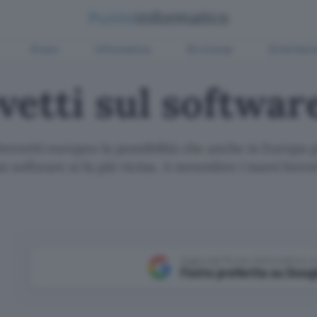
Green
Informatica
Sicurezza
Entertain
vetti sul softwar
o brevetti europeo la possibilità che anche in Europa
o software si fa più vicina. A novembre i nuovi bre
Aggiungi Punto Informatico 
Fonte preferita su Goog