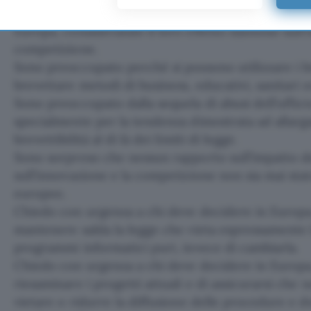
Sono preoccupato per i progetti di legalizzare i br
Europa, considerando il loro effetto dannoso sull’
competizione.
Sono preoccupato perché si possono utilizzare i br
brevettare metodi di business, educativi, sanitari e
Sono preoccupato dalla sequela di abusi dell’uffici
specialmente per la tendenza dimostrata ad allargar
brevettibilità al di là dei limiti di legge.
Sono sorpreso che nessun rapporto sull’impatto de
sull’innovazione e la competizione non sia mai stat
europee.
Chiedo con urgenza a chi deve decidere in Europa, a 
mantenere salda la legge che vieta espressamente la
programmi informatici puri, invece di cambiarla.
Chiedo con urgenza a chi deve decidere in Europa, a 
riesaminare i progetti attuali e di assicurarsi che n
vietare o ridurre la diffusione delle procedure e 