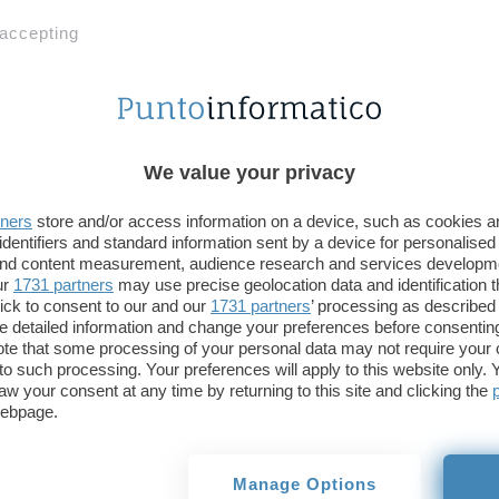
non solo del software “finito” ma anche di tutte le
c’è pure la libertà di espressione, in qualità di “con
 accepting
sviluppo.
A questo proposito, ormai da mesi gruppi organizz
no-patents
, stanno promuovendo iniziative e
rac
We value your privacy
Europa per evitare che a novembre venga presa una
La
petizione europea
è stata per il momento firma
tners
store and/or access information on a device, such as cookies 
Molte, ma ancora troppo poche per garantire la “f
identifiers and standard information sent by a device for personalised
trasformare l’evento di novembre in un forte segnal
 and content measurement, audience research and services developm
ur
1731 partners
may use precise geolocation data and identification 
proprio a quei paesi alle cui norme, questa volta c
ick to consent to our and our
1731 partners
’ processing as described 
uniformare.
detailed information and change your preferences before consenting
te that some processing of your personal data may not require your 
t to such processing. Your preferences will apply to this website only
Quanto viene vissuto in queste settimane da parte
aw your consent at any time by returning to this site and clicking the
sviluppatori è espresso al meglio nel testo stesso 
webpage.
essere utile riproporre:
Manage Options
“Petizione per un’Europa libera dai brevetti del so