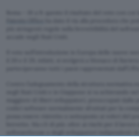
Roma – 10 a 9: questo il risultato del voto con cui
Patents Office
ha dato il via alla procedura che p
più stringenti regole sulla brevettibilità del softwa
accade negli Stati Uniti.
Il voto sull’introduzione in Europa delle nuove no
il 20 e il 29, infatti, si svolgerà a Monaco di Bavie
parteciperanno tutti i paesi rappresentati dall’Uffic
Contro l’adeguamento della struttura normativa e
negli Stati Uniti e in Giappone si va schierando
maggiore di liberi sviluppatori, preoccupati dalla po
codici software normalmente sfruttati per la com
possa essere ristretto o sottoposto ai voleri del p
brevetto. Ma c’è di più: oltre ai rischi per il lavoro
softwarehouse o degli sviluppatori indipendenti der