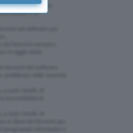
evetti sul software in
innovazione e la
evetti sul software per
cc.
o dei brevetti europeo,
e il raggio della
i brevetti del software
o pubblicato dalle autorità
tutti i livelli, di
 brevettibilità di
tutti i livelli, di
on si abusi dei brevetti per
dei programmi informatici e