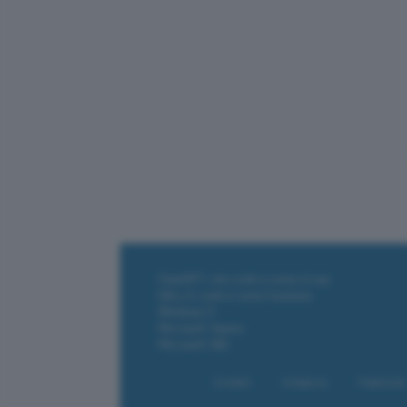
ChatGPT: che cos'è e come si usa
DALL·E cos'è e come funziona
Windows 11
Microsoft Teams
Microsoft 365
Contatti
Collabora
Pubblicità