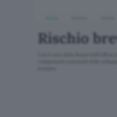
Offerte
Business
Fintech
Rischio bre
Con il voto della Board dell'Uffici
componenti essenziali dello svilupp
europea