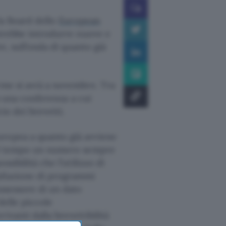
 la Board dello
European
otrebbe introdurre nuove e
re, sull’onda di quanto già
rme si avrà a novembre. Tra
ra una conferenza a cui
io dei brevetti.
uropea a quanto già avviene
 nel tempo un numero sempre
ssibilità che l’utilizzo di
pilazione di programmi
ossessore di un dato
 delle piccole
ivanti dalla brevettibilità