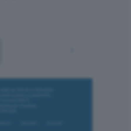
i wallet per Bitcoin e criptovalute
i antivirus gratis e a pagamento
e Terrestre DVB-T2
luzione per il business
i VPN 2025
liazione
Newsletter
Download