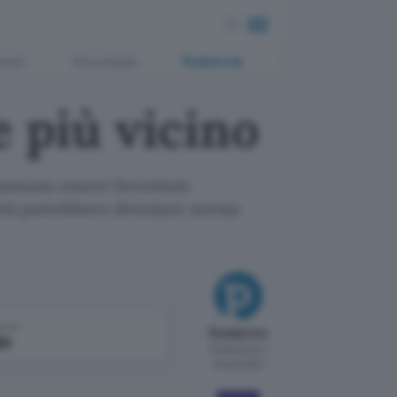
ment
Tecnologia
Pubblicità
e più vicino
 possano essere brevettati
vetti potrebbero diventare norma
come
Redazione
le
Pubblicato il
15 set 2000