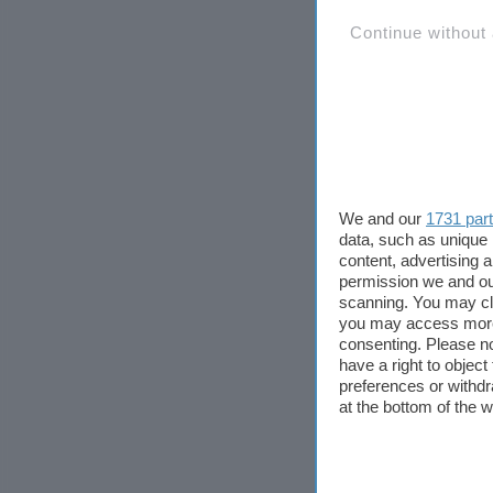
Continue without
We and our
1731 par
data, such as unique 
content, advertising
permission we and o
scanning. You may cl
you may access more 
consenting. Please no
have a right to objec
preferences or withdr
at the bottom of the 