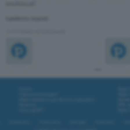
intellettuali”.
Lamberto Assenti
TI POTREBBE INTERESSARE
Fintech
Miglior
Criptovalute Emergenti
Miglior
Migliori piattaforme per Bitcoin e criptovalute
Digital
Metaverso
VPN, so
Tutto sugli NFT
Miglior
Cookie policy
Privacy policy
Note legali
Codice etico
Affi