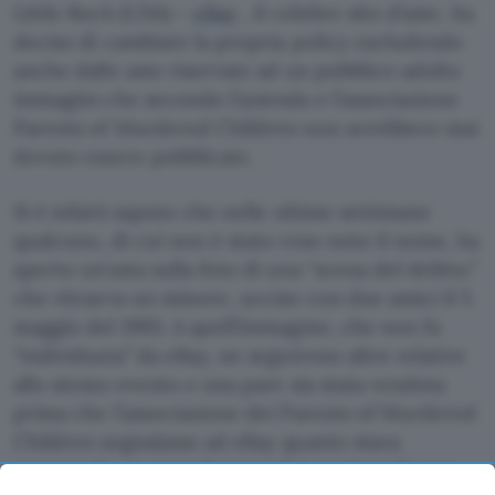
Little Rock (USA) –
eBay
, il celebre sito d’aste, ha
deciso di cambiare la propria policy escludendo
anche dalle aste riservate ad un pubblico adulto
immagini che secondo l’azienda e l’associazione
Parents of Murdered Children non avrebbero mai
dovuto essere pubblicate.
Si è infatti saputo che nelle ultime settimane
qualcuno, di cui non è stato reso noto il nome, ha
aperto un’asta sulla foto di una “scena del delitto”
che ritraeva un minore, ucciso con due amici il 5
maggio del 1993. A quell’immagine, che non fu
“individuata” da eBay, ne seguirono altre relative
allo stesso evento e una pare sia stata venduta
prima che l’associazione dei Parents of Murdered
Children segnalasse ad eBay quanto stava
avvenendo, su segnalazione dei genitori di uno