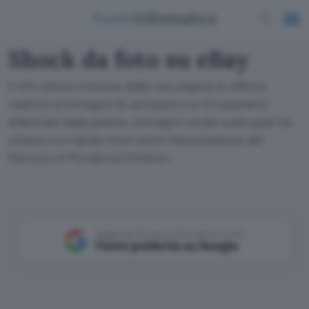
Shock da foto su eBay
Il sito d'aste rimuove dalle sue pagine le offerte
relative a immagini di autopsie e a ritrovamenti
effettuati dalla polizia. Immagini crude sulle quali ha
chiesto un rapido intervento l'associazione dei
Parents of Murdered Children
Aggiungi Punto Informatico come
Fonte preferita su Google