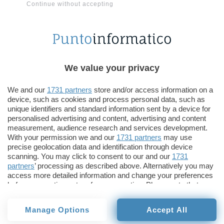
dei ragazzi uccisi, rimasti naturalmente scossi dal
Continue without accepting
ritrovamento.
eBay ha deciso così di censurare questo genere
di aste spiegando che è la prima volta che foto
del genere vengono cedute sul proprio sito ma
We value your privacy
ammettendo anche quanto sia difficile per lo staff
We and our
1731 partners
store and/or access information on a
dell’azienda monitorare tutto ciò che viene posto
device, such as cookies and process personal data, such as
all’asta: “Sono troppi gli oggetti messi a
unique identifiers and standard information sent by a device for
disposizione del pubblico perché venga
personalised advertising and content, advertising and content
measurement, audience research and services development.
effettuato un monitoraggio all’altezza”.
With your permission we and our
1731 partners
may use
precise geolocation data and identification through device
Il comportamento dell’azienda non ha comunque
scanning. You may click to consent to our and our
1731
partners
’ processing as described above. Alternatively you may
fermato le critiche dell’associazione secondo cui
access more detailed information and change your preferences
eBay potrebbe fare molto di più.
before consenting or to refuse consenting. Please note that
some processing of your personal data may not require your
consent, but you have a right to object to such processing. Your
Questo articolo contiene link di affiliazione: acquisti o ordini
Manage Options
Accept All
preferences will apply to this website only. You can change
effettuati tramite tali link permetteranno al nostro sito di
ricevere una commissione nel rispetto del
codice etico
. Le
your preferences or withdraw your consent at any time by