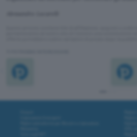
Alessandro Lucarelli
Questo articolo contiene link di affiliazione: acquisti o ordini e
permetteranno al nostro sito di ricevere una commissione ne
offerte potrebbero subire variazioni di prezzo dopo la pubbli
TI POTREBBE INTERESSARE
Fintech
Miglior
Criptovalute Emergenti
Miglior
Migliori piattaforme per Bitcoin e criptovalute
Digital
Metaverso
VPN, so
Tutto sugli NFT
Miglior