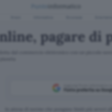
Green
Informatica
Sicurezza
Entertain
line, pagare di p
tta dal commercio elettronico con un piccolo sovra
 pianeta
Aggiungi Punto Informatico 
Fonte preferita su Goog
In attesa di norme che pongano limiti più severi all