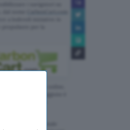
ibilizzare i navigatori su
o, dal nome
CarbonCart.com
e a lodevoli iniziative in
e propulsore per la
ltro sito di vendite online,
 sviluppatori si prefiggono è
raverso una pratica
utilizzati nella normale