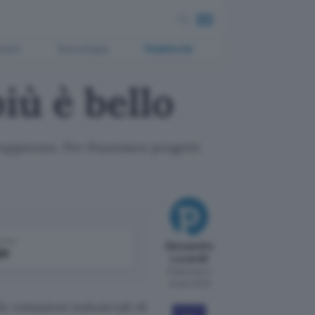
ment
Tecnologia
Pubblicità
iù è bello
pprezzo. Per finanziare progetti
come
Alessandro
le
Lucarelli
Pubblicato il
22 apr 2008
e emissioni industriali di