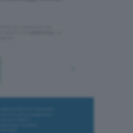
ffettuati tramite tali link
l rispetto del
codice etico
. Le
cazione.
i wallet per Bitcoin e criptovalute
i antivirus gratis e a pagamento
e Terrestre DVB-T2
luzione per il business
i VPN 2025