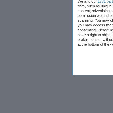
We and our
1731 par
data, such as unique 
content, advertising
permission we and o
scanning. You may cl
you may access more 
consenting. Please no
have a right to objec
preferences or withdr
at the bottom of the 