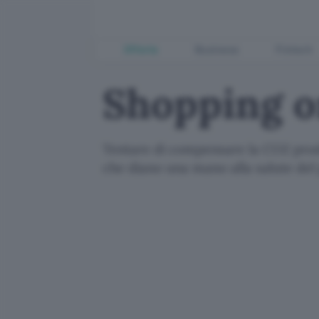
Offerte
Business
Fintech
Shopping on
Tentare di compensare la CO2 prodo
che diano una mano alla salute del