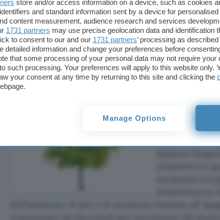
spedizione dei prodotti producono una certa quant
tners
store and/or access information on a device, such as cookies 
identifiers and standard information sent by a device for personalised
che potrebbe essere compensata
finanziando atti
 and content measurement, audience research and services developm
rimboschimento e progetti a energia rinnovabile
ur
1731 partners
may use precise geolocation data and identification 
attraverso il sito, l’utente contribuirà a neutralizz
ick to consent to our and our
1731 partners
’ processing as described 
detailed information and change your preferences before consenting
dovuto alla spedizione delle merci.
te that some processing of your personal data may not require your 
t to such processing. Your preferences will apply to this website only
Il sito consent
aw your consent at any time by returning to this site and clicking the
webpage.
del catalogo di
con una sovrat
Manage Options
Tale percentual
finanziare prog
limitare l’inqu
L’obiettivo è q
mediando tra gl
sostenimento de
dell’ambiente. Il sito è al momento finalista all’
Ima
organizzato da Microsoft per incentivare gli studen