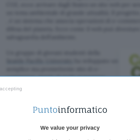
CO2, ecco arrivare dagli States un sito web per sens
un tema ambientale di grande attualità. Il progett
, è un sistema che associa operazioni di e-commerc
difesa del pianeta. Ecco come il web può diventar
salvaguardia dell’ambiente.
Un gruppo di giovani studenti della
Seattle Pacific University
ha sviluppato un
semplice ma promettente sito di e-
commerce, grazie al quale si possono
acquistare prodotti nel rispetto
 accepting
dell’ambiente
. Il sistema funziona come qualsiasi a
ma con una particolarità in più. L’obiettivo che gli
compensare l’emissione di anidride carbonica
att
chiamata
carbon neutral shopping
.
We value your privacy
I sostenitori di CarbonCart affermano che i veicoli 