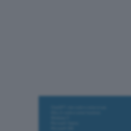
ChatGPT: che cos'è e come si usa
DALL·E cos'è e come funziona
Windows 11
Microsoft Teams
Microsoft 365