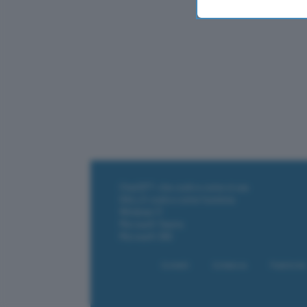
ChatGPT: che cos'è e come si usa
DALL·E cos'è e come funziona
Windows 11
Microsoft Teams
Microsoft 365
Contatti
Collabora
Pubblicità