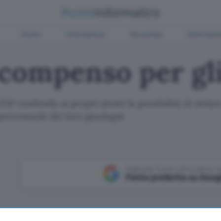
Green
Informatica
Sicurezza
Entertain
 compenso per gl
P2P vendendo ai propri utenti la possibilità di violare
percentuale dei loro guadagni
Aggiungi Punto Informatico 
Fonte preferita su Goog
I provider che forniscono connettività ADSL potr