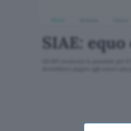
Offerte
Business
Fintech
SIAE: equo
Gli ISP cavalcano la passione per il 
dovrebbero pagare agli autori una 