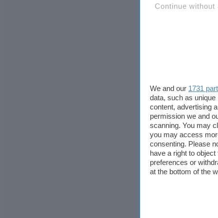
Continue without
We and our
1731 par
data, such as unique 
content, advertising
permission we and o
scanning. You may cl
you may access more 
consenting. Please no
have a right to objec
preferences or withdr
at the bottom of the 