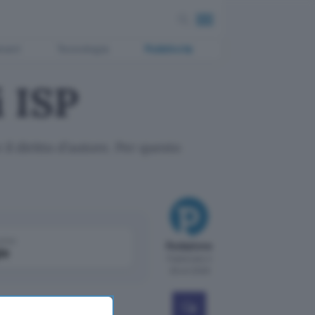
ment
Tecnologia
Pubblicità
i ISP
 il diritto d'autore. Per questo
come
Redazione
le
Pubblicato il
29 ott 2008
ebbero versare un