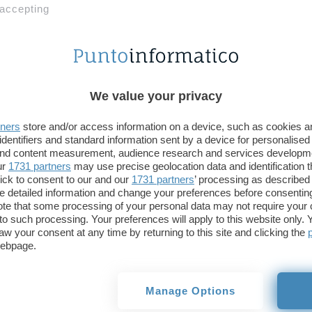
contributo capace di rifondere gli autori per le vi
 accepting
netizen: consiste in una sorta di equo compenso i
proposta SIAE per rimediare alla criminalità audiov
La SIAE
vede
quindi “un’azione forte e comune pe
We value your privacy
stabilito per legge un contributo in percentuale da
di tutti quei provider che forniscono a pagamento 
tners
store and/or access information on a device, such as cookies 
identifiers and standard information sent by a device for personalised
L’ADSL, infatti, a parere della SIAE “consente a mili
 and content measurement, audience research and services developm
ur
1731 partners
may use precise geolocation data and identification 
dalla rete, nella maggior parte dei casi evadendo il
ick to consent to our and our
1731 partners
’ processing as described 
di contenuto creativo: musica, film, libri, immagi
detailed information and change your preferences before consenting
di opera dell’ingegno messa a disposizione gratui
te that some processing of your personal data may not require your 
t to such processing. Your preferences will apply to this website only
numerosi peer to peer”.
aw your consent at any time by returning to this site and clicking the
webpage.
Secondo quanto riportato dalle agenzie di stampa, 
sosterrebbe che sia “profondamente ingiusto che i g
Manage Options
questa attività commerciale traggono enormi vant