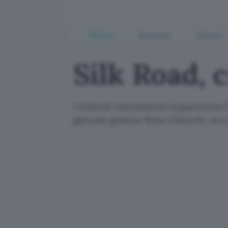
Offerte
Business
Fintech
Silk Road, 
I federali statunitensi sequestrano 
giovane gestore Ross Ulbricht, ac