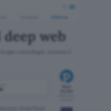
ment
Tecnologia
Pubblicità
el deep web
roghe e beni illegali. Arrestato il
come
Mauro
le
Vecchio
Pubblicato il
3 ott 2013
misterioso
Dread Pirate