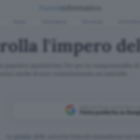
Green
Informatica
Sicurezza
Entertain
crolla l'impero d
la popolare piattaforma Tor per la compravendita di d
cusato anche di aver commissionato un omicidio
Aggiungi Punto Informatico 
Fonte preferita su Goog
Le
grinfie
delle autorità federali statunitensi sul 