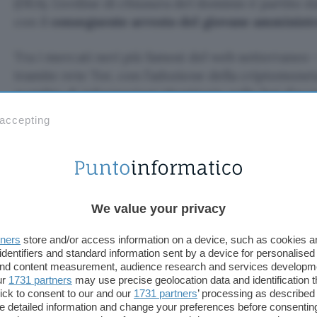
(DEA). L’ordine di chiusura del dominio è partito 
con il
conseguente arresto del giovane amminist
Tra i mercati neri più famosi del web sotterraneo 
tramite rete Tor, con l’adozione della criptomoneta
scambio di informazioni identitarie nelle fasi d’acqu
Road era da tempo nel mirino delle autorità statun
 accepting
smascherare il fantomatico
Dread Pirate Roberts
,
della droga online.
Nella
ricostruzione
offerta dalle autorità federali
commesso una serie di errori piuttosto banali, ce
We value your privacy
vero boss dell’underground cibernetico. Ulbricht 
sfruttato il nickname
Altoid
per entrare in alcuni
tners
store and/or access information on a device, such as cookies 
identifiers and standard information sent by a device for personalised
WordPress) del web
di sopra
, pubblicando numero
 and content measurement, audience research and services developm
Road. Come se non bastasse, Ulbricht ha lasciato al
ur
1731 partners
may use precise geolocation data and identification 
tanto di account – con il suo vero nome! – su Gm
ick to consent to our and our
1731 partners
’ processing as described 
detailed information and change your preferences before consenting