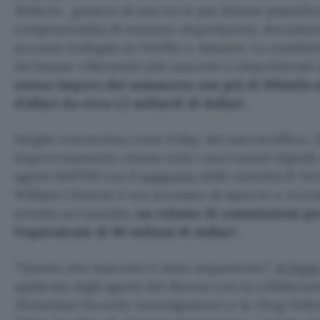
Roberts
, gestore di una tra le più famose piattafo
compravendita di sostanze stupefacenti, documenti 
account trafugati su Netflix o Amazon. La cosidde
dei bazaar cibernetici più nascosti e chiacchierat
esteso impero del sommerso con più di 100mila 
d’affari da circa 1,2 miliardi di dollari
.
Meglio conosciuta come l’eBay del narcotraffico, 
improvvisamente chiuso tutti i suoi tunnel digitali 
agenti dell’FBI con il
supporto
delle autorità di Ne
William Ulbricht è ora accusato di spaccio e ricic
avendo accumulato
un volume di commissioni per
l’equivalente di 80 milioni di dollari
.
“Questo sito nascosto è stato sequestrato”,
si legg
applicata dagli agenti del
Bureau
con la collaboraz
Homeland Security Investigations
) e la
Drug Enfo