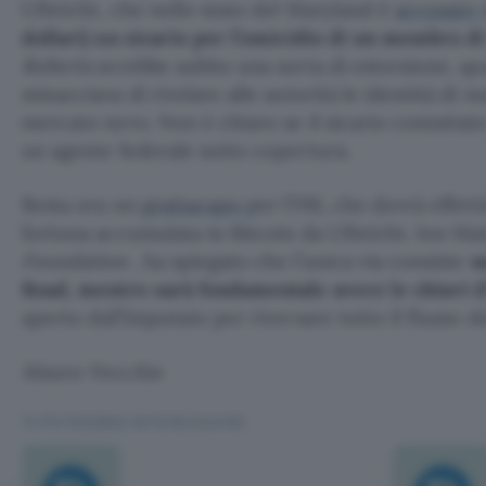
Ulbricht, che nello stato del Maryland è
accusato
dollari) un sicario per l’omicidio di un membro d
Roberts
avrebbe subito una sorta di estorsione, qu
minacciava di rivelare alle autorità le identità di nu
mercato nero. Non è chiaro se il sicario contattato
un agente federale sotto copertura.
Resta ora un
grattacapo
per l’FBI, che dovrà effet
fortuna accumulata in Bitcoin da Ulbricht. Jon Mat
Foundation
, ha spiegato che l’unica via consiste
n
Road, mentre sarà fondamentale avere le chiavi d
aperto dall’imputato per riversare tutto il flusso d
Mauro Vecchio
TI POTREBBE INTERESSARE