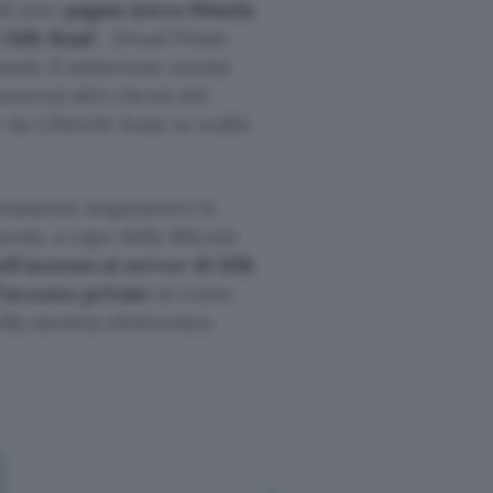
di aver
pagato (circa 80mila
i Silk Road
.
Dread Pirate
ando il misterioso utente
merosi altri clienti del
 da Ulbricht fosse in realtà
tivamente sequestrare la
onis, a capo della
Bitcoin
ell’accesso ai server di Silk
’accesso private
al conto
ella moneta elettronica.