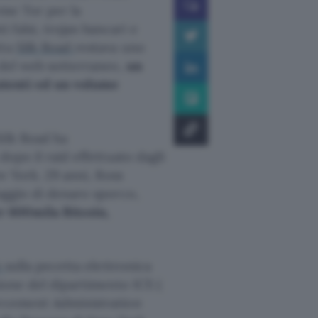
rme Tor per la
falsi, trojan bancari e
tta
Silk Road
restava uno
i del web sotterraneo,
un
utenti ed un volume
Silk Road ha
dopo il raid effettuato dagli
w York. 29 anni, Ross
laggio di denaro sporco,
 600mila Bitcoin,
e
sulla pecetta elettronica
ione del dipartimento ICE (
rcement Administration