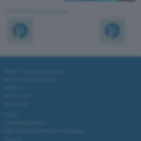
TI POTREBBE INTERESSARE
ChatGPT: che cos'è e come si usa
DALL·E cos'è e come funziona
Windows 11
Microsoft Teams
Microsoft 365
Fintech
Criptovalute Emergenti
Migliori piattaforme per Bitcoin e criptovalute
Metaverso