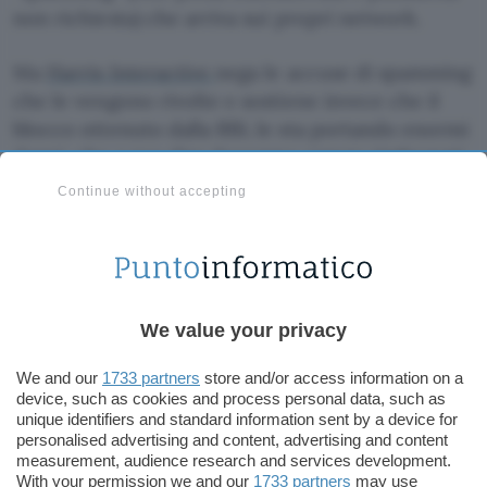
non richiesta) che arriva sui propri network.
Ma
Harris Interactive
nega le accuse di spamming
che le vengono rivolte e sostiene invece che il
blocco ottenuto dalla RBL le sta portando enormi
danni, che a suo dire dovranno essere rimborsati
dal
Mail Abuse Prevention System (MAPS)
(che
Continue without accepting
controlla la RBL) e dagli operatori che hanno
aderito al blocco.
L’azienda, che effettua rilevazioni di mercato e
sondaggi online, ha quindi provveduto a
We value your privacy
denunciare AOL, Microsoft, MAPS e altri.
Secondo Kelly Thompson, che guida il progetto
We and our
1733 partners
store and/or access information on a
device, such as cookies and process personal data, such as
MAPS, “Harris Interactive ha inviato posta a
unique identifiers and standard information sent by a device for
utenti che non l’hanno chiesta. E ha rifiutato di
personalised advertising and content, advertising and content
measurement, audience research and services development.
cambiare le proprie procedure per evitare che
With your permission we and our
1733 partners
may use