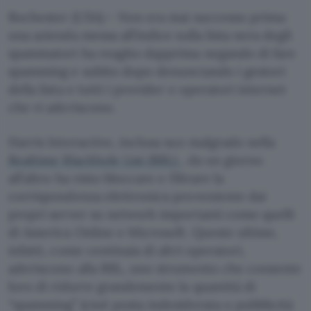
Rochester (USA) – Non era mai successo prima:
una azienda messa all’indice sulla lista nera degli
spammatori ha reagito dapprima negando di fare
spamming e subito dopo denunciando i gestori
della lista e tutti i provider e operatori internet
che vi aderiscono.
Harris Interactive, inclusa suo malgrado nella
Realtime Blackhole List (RBL)
, da un giorno
all’altro ha visto bloccare e filtrare la
corrispondenza elettronica proveniente dai
propri server su network importanti come quelli
di America Online e Microsoft. Queste ultime,
infatti, come centinaia di altri operatori,
aderiscono alla RBL, uno strumento che consente
loro di ridurre grandemente la quantità di
“spamming” (cioè posta indesiderata o pubblicità