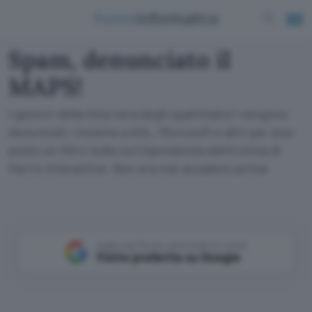
Spam, denunciato il
MAPS!
I gestori della lista nera degli spammatori vengono
denunciati, insieme a AOL, Microsoft e altri per aver
posto un filtro sulla corrispondenza elettronica di
Harris Interactive. Non era mai accaduto prima
Aggiungi Punto Informatico come
Fonte preferita su Google