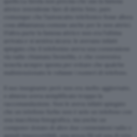
quello.La favola non precisa che uso la famosa
attrice intendesse fare di dette foto, pare
comunque che l’autoscatto telefonico fosse allora
cosa abbastanza comune anche per le non attrici.
D’altra parte la famosa attrice non era l’ultima
arrivata e si sentiva sicura: le avevano infatti
spiegato che il telefonino aveva una connessione
via radio chiamata Denteblu, e che conveniva
tenerla sempre spenta per evitare che qualche
malintenzionato le rubasse i numeri di telefono.
Il suo insegnante però non era molto aggiornato,
o almeno aveva semplificato troppo la
raccomandazione. Non le aveva infatti spiegato
che un telefono furbo non è solo un telefono con
una macchina fotografica, ma anche un
computer dotato di altre due connessioni radio e
quindi impercettibili, una senza fili ed una di rete