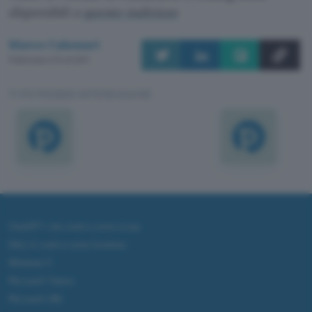
disponibili a
questo indirizzo
Marco Calamari
Pubblicato il 21 ott 2011
TI POTREBBE INTERESSARE
ChatGPT: che cos'è e come si usa
DALL·E cos'è e come funziona
Windows 11
Microsoft Teams
Microsoft 365