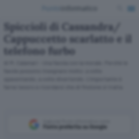
Spiccioli di Cassandra/
Cappuccetto scarlatto e il
telefono furbo
di M. Calamari - Una favola con la morale. Perché le
favole possono insegnare molto: a volte
spaventando, a volte divertendo. L'importante è
farne tesoro e ricordarsi che di finzione si tratta
Aggiungi Punto Informatico come
Fonte preferita su Google