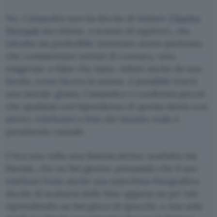
No, Cassandra non ha deciso di imitare
Charles
Perrault
ma ritiene, a scanso di equivoci, che
talvolta sia preferibile inventare storie piuttosto
che commentare notizie di cronaca, vere,
esagerate o false che siano. Infatti anche da una
favola, come faceva la nonna, è possibile trarre
una morale giusta. Cassandra vi conferma perciò
che qualsiasi corrispondenza di questa storia con
attrici, telefonini o foto del mondo reale è
puramente casuale.
C’era una volta una famosa attrice scarlatta ma
bionda, che un bel giorno, pensando che il suo
telefono fosse anche una macchina fotografica,
decise di scattarsi delle foto appena un po’ osé,
riprendendo un bel gioco di specchi, e non solo