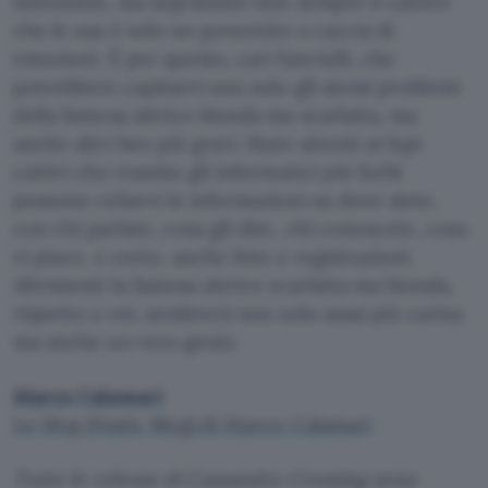
intenzioni, ma sopratutto non sempre il cattivo
che le usa è solo un poveretto a caccia di
emozioni. È per questo, cari fanciulli, che
potrebbero capitarvi non solo gli stessi problemi
della famosa attrice bionda ma scarlatta, ma
anche altri ben più gravi. State attenti ai lupi
cattivi che tramite gli informatici più furbi
possono rubarvi le informazioni su dove siete,
con chi parlate, cosa gli dite, chi conoscete, cosa
vi piace, e certo, anche foto e registrazioni.
Altrimenti la famosa attrice scarlatta ma bionda,
rispetto a voi, sembrerà non solo assai più carina
ma anche un vero genio.
Marco Calamari
Lo Slog (Static Blog) di Marco Calamari
Tutte le release di Cassandra Crossing sono