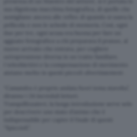
presenza di un Maestro del settore, si è portata la
sua dignitosa macchina fotografica, di quelle che
somigliano ancora alle reflex di quando si usava la
pellicola e non le schede di memoria. Così, ogni
due per tre, ogni scusa era buona per fare un
agguato fotografico a chi preparava il pranzo, al
nuovo arrivato che entrava, per cogliere
un’espressione diversa in un tratto familiare.
I teleobiettivi e la compensazione di movimento
aiutano molto in questi piccoli
divertissement
.
“Cassandra è proprio andata fuori tema stavolta”,
diranno i 24 increduli lettori.
Tranquillizzatevi, la lunga introduzione serve solo
per descrivere uno stato d’animo che è
indispensabile per capire il finale di questi
“Spiccioli”.