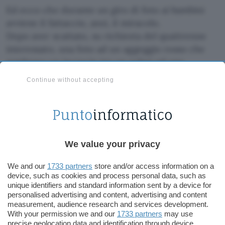
Ed ecco che durante un giro di foto ai bambini
avviene il fattaccio, anzi, il miracolo.
Dopo aver scattato, su richiesta del quattrenne
interessato, una foto ad un aggeggio rosso che
sembrava un incrocio tra un robot ed una
astronave fatta con i Lego, decido di fare un
Continue without accepting
ritratto all’orgoglioso padrone, presente il di lui
genitore.
Immediatamente il piccolo, forse in un accesso di
timidezza, si gira e si nasconde la faccia tra le
We value your privacy
mani: “No, NOOO!”.
We and our
1733 partners
store and/or access information on a
device, such as cookies and process personal data, such as
Abbasso immediatamente la macchina fotografica
unique identifiers and standard information sent by a device for
quasi fosse un’arma, perché la Forza della Privacy,
personalised advertising and content, advertising and content
anche dei bimbi, è potente in Cassandra, e faccio
measurement, audience research and services development.
With your permission we and our
1733 partners
may use
per andarmene.
precise geolocation data and identification through device