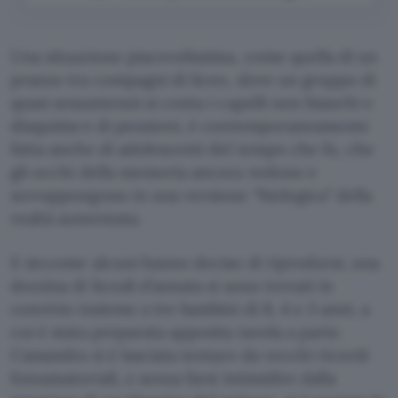
Una situazione piacevolissima, come quella di un
pranzo tra compagni di liceo, dove un gruppo di
quasi sessantenni si conta i capelli non bianchi e
disquisisce di pensioni, è contemporaneamente
fatta anche di adolescenti del tempo che fu, che
gli occhi della memoria ancora vedono e
sovrappongono in una versione “biologica” della
realtà aumentata.
E siccome alcuni hanno deciso di riprodursi, una
dozzina di liceali d’annata si sono trovati in
convivio insieme a tre bambini di 8, 4 e 3 anni, a
cui è stata preparata apposita tavola a parte.
Cassandra si è lasciata tentare da vecchi ricordi
fotoamatoriali, e senza farsi intimidire dalla