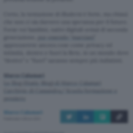
Certo, la tentazione di illudersi è forte, ma chissà
che non ci sia davvero una speranza per il futuro.
Forse voi bambini, nativi digitali ormai di seconda
generazione,
pur essendo “marziani”
apprezzerete ancora cose come privacy ed
intimità, dentro e fuori la Rete, in un mondo dove
“dentro” e “fuori” saranno sempre più indistinti.
Marco Calamari
Lo Slog (Static Blog) di Marco Calamari
L’archivio di Cassandra/ Scuola formazione e
pensiero
Marco Calamari
Pubblicato il 28 nov 2014