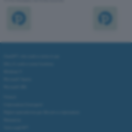
TI POTREBBE INTERESSARE
ChatGPT: che cos'è e come si usa
DALL·E cos'è e come funziona
Windows 11
Microsoft Teams
Microsoft 365
Fintech
Criptovalute Emergenti
Migliori piattaforme per Bitcoin e criptovalute
Metaverso
Tutto sugli NFT