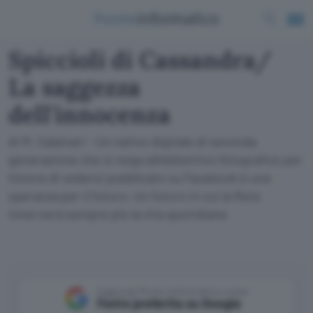
Spiccioli di Cassandra/
La saggezza
dell'innocenza
di M. Calamari - Un nativo digitale di seconda
generazione che si nega all'obbiettivo fotografico per
timore di vedersi pubblicato su Facebook è una
speranza per il futuro. Un futuro in cui la Rete
innerverà sempre più la vita quotidiana
Aggiungi Punto Informatico come
Fonte preferita su Google