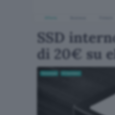
Offerte
Business
Fintech
SSD intern
di 20€ su 
Tecnologia
PC Hardware