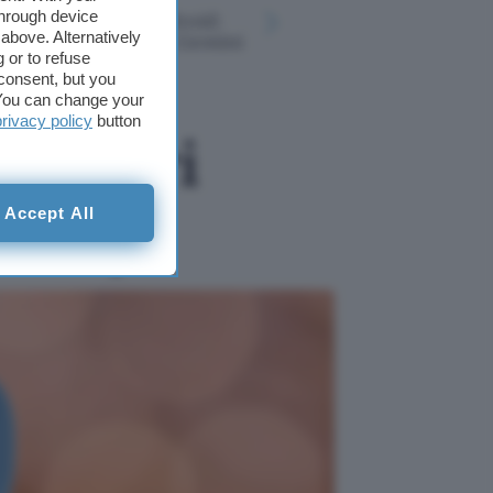
through device
scompare da Android:
non nascon
above. Alternatively
cosa cambia con Gemini
falle di Ap
 or to refuse
consent, but you
. You can change your
privacy policy
button
icolari
 eBay
Accept All