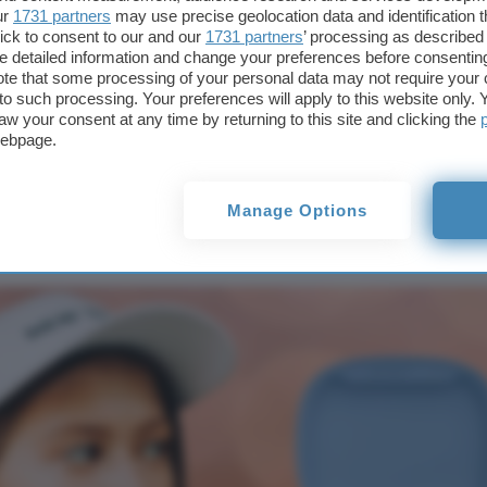
ur
1731 partners
may use precise geolocation data and identification 
auricolari Bluetooth
ick to consent to our and our
1731 partners
’ processing as described 
IP54 in offerta su eBay
detailed information and change your preferences before consenting
te that some processing of your personal data may not require your 
t to such processing. Your preferences will apply to this website only
aw your consent at any time by returning to this site and clicking the
ex: magnifici aur
webpage.
P54 in offerta su
Manage Options