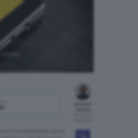
o Intenso
come
Giovanni
le
Arestia
Pubblicato il
26 gen 2023
 non vi accontentate di un