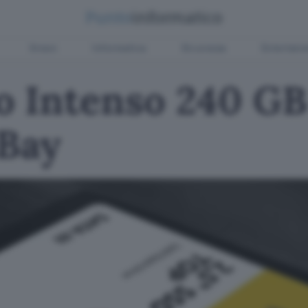
Green
Informatica
Sicurezza
Entertain
o Intenso 240 GB
eBay