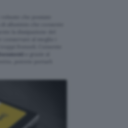
e robuste che possiate
a di alluminio che consente
ente la dissipazione del
 conservare al meglio i
 troppi fronzoli. Consente
documenti
e grazie al
etto, potrete portarli