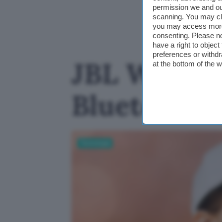
permission we and o
scanning. You may cl
you may access more 
consenting. Please no
have a right to objec
preferences or withdr
JBL Wave Fl
at the bottom of the 
Bluetooth I
Tecnologia