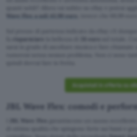
quanti soldi? Allora vai subito su eBay e potrai agg
Wave Flex a soli 43,99 euro
, invece che 69,99 euro
Sul prezzo di partenza indicato da eBay c’è dunq
fa
risparmiare
la bellezza di
26 euro
sul totale. Con
sarai in grado di ascoltare musica e fare chiamate a
rumorosi senza nessun problema. Non ci sono tanti
quindi dovrai fare in fretta.
Acquistali in offerta su e
JBL Wave Flex: comodi e perfor
I
JBL Wave Flex
garantiscono un suono eccellente,
di ottima qualità che spingono forte sui bassi e g
cristallino. Sono dotati della tecnologia
Smart Am