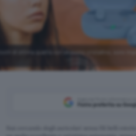
tooth di ottima qualità con un suono cristallino, sono im
Aggiungi Punto Informatico 
Fonte preferita su Goog
Stai cercando degli auricolari senza fili belli este
un audio eccellente e un’ottima autonomia, senza