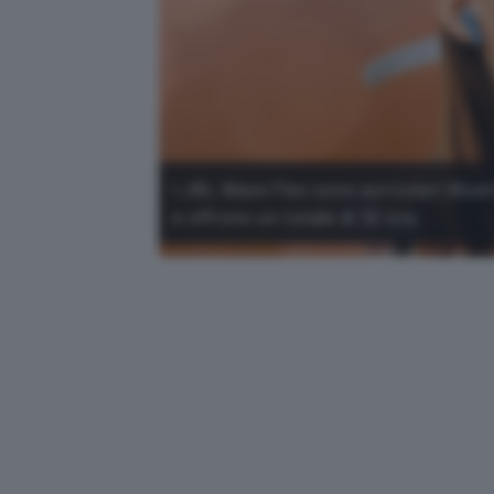
I JBL Wave Flex sono auricolari Blue
e offrono un totale di 32 ore.