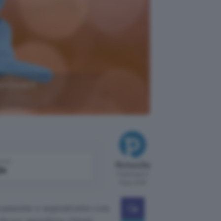
permeabili
come
Michea Elia
le
Pubblicato il
6 ago 2026
ticamente e soprattutto con
 dover spendere chissà