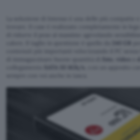
La soluzione di Intenso è una delle più compatte 
trovare. Il case è realizzato completamente in leg
di ridurre il peso al massimo agevolando sensibilm
calore. Il taglio in questione è quello da
240 GB
per
contenuti più importanti velocizzando il PC senza
di immagazzinare buone quantità di
foto
,
video
o
collegamento
SATA III 6Gb/s
, con un apposito cav
sempre con voi anche in tasca.