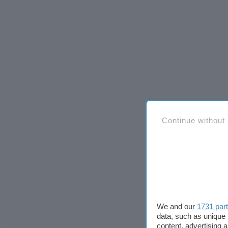
Continue without
We and our
1731 par
data, such as unique 
content, advertising