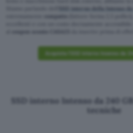
lento e macchinoso hard disk esterno, abbiamo la s
Stiamo parlando dell’
SSD interno della Intenso d
estremamente
compatto
(fattore forma 2,5 pollici)
eccellenti e con un costo decisamente accessibile
al
coupon sconto CASA23
da inserire prima di effe
Acquista l’SSD interno Insenso da 
SSD interno Intenso da 240 GB:
tecniche