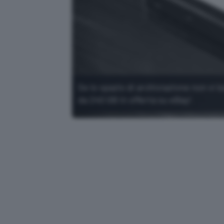
Se lo spazio di archiviazione non vi 
da 240 GB in offerta su eBay!