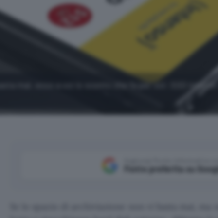
basta mai, ecco a voi lo sconto che fa per voi: SSD intern
Aggiungi Punto Informatico 
Fonte preferita su Goog
Se lo spazio di archiviazione non vi basta mai, ma