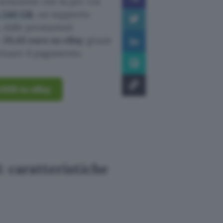
oluzione che fa per voi.
a 240 GB
, un supporto
, dalle prestazioni
:
20,43 euro su eBay
grazie
ttuare il pagamento.
240GB su eBay
 caratteristiche