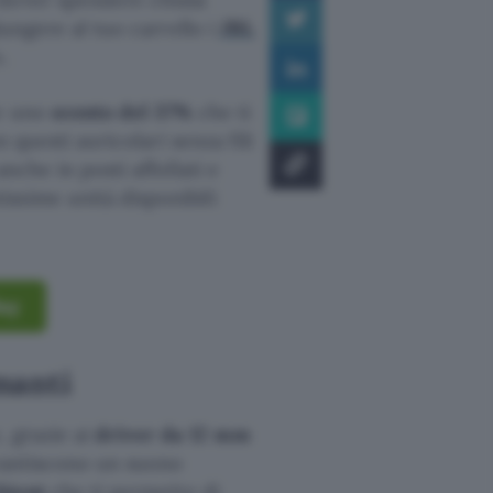
iungere al tuo carrello i
JBL
.
ue uno
sconto del 37%
che ti
 questi auricolari senza fili
nche in posti affollati e
ssime unità disponibili
Bay
manti
 grazie ai
driver da 12 mm
arantiscono un suono
bient
che ti permette di