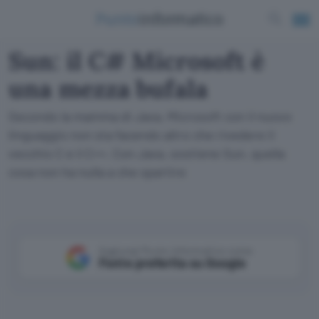
Sun: il C# Microsoft è
una mezza bufala
Secondo la mamma di Java, Microsoft con il nuovo
linguaggio non sta facendo altro che rivedere il
vecchio C e il C++. Con Java, sostiene Sun, quella
cosa non ha nulla a che spartire
Aggiungi Punto Informatico come
Fonte preferita su Google