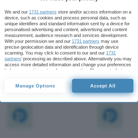
C# non è che “una nuova versione di C o C++”.
We and our
1731 partners
store and/or access information on a
device, such as cookies and process personal data, such as
Stando a Tim Lindholm, uno dei più noti
unique identifiers and standard information sent by a device for
ingegneri Sun, “il nuovo linguaggio ha accesso
personalised advertising and content, advertising and content
measurement, audience research and services development.
alle stesse librerie di Visual Basic e Visual C++, e
With your permission we and our
1731 partners
may use
questo significa che Microsoft ragiona su un
precise geolocation data and identification through device
linguaggio puro e non su una piattaforma. Non
scanning. You may click to consent to our and our
1731
partners
’ processing as described above. Alternatively you may
può essere minimamente paragonato a Java”.
access more detailed information and change your preferences
before consenting or to refuse consenting. Please note that
Redazione
some processing of your personal data may not require your
Pubblicato il 30 giu 2000
consent, but you have a right to object to such processing. Your
Manage Options
Accept All
preferences will apply to this website only. You can change
your preferences or withdraw your consent at any time by
TI POTREBBE INTERESSARE
returning to this site and clicking the
privacy policy
button at the
bottom of the webpage.