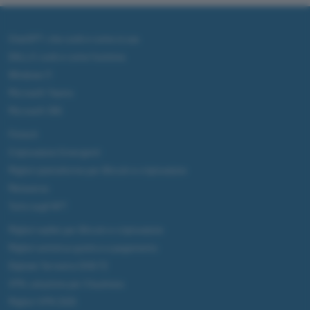
ChatGPT: che cos'è e come si usa
DALL·E cos'è e come funziona
Windows 11
Microsoft Teams
Microsoft 365
Fintech
Criptovalute Emergenti
Migliori piattaforme per Bitcoin e criptovalute
Metaverso
Tutto sugli NFT
Migliori wallet per Bitcoin e criptovalute
Migliori antivirus gratis e a pagamento
Digitale Terrestre DVB-T2
VPN, soluzione per il business
Migliori VPN 2025