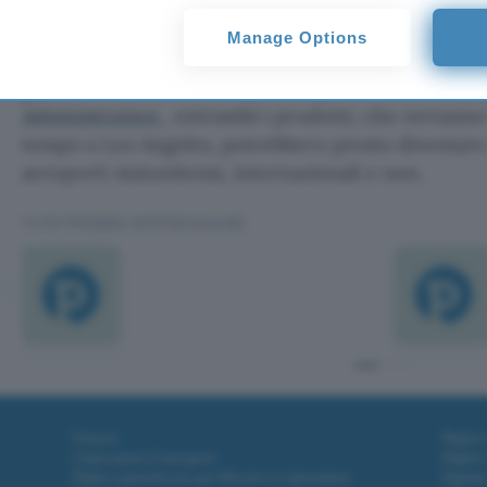
scanner.
Manage Options
Il prossimo passo sarà di affiancare al nuovo scanne
grado di individuare sostanze esplosive. Secondo 
Administration
, entrambi i prodotti, che verranno
tempo a Los Angeles, potrebbero presto diventare s
aeroporti statunitensi, internazionali e non.
TI POTREBBE INTERESSARE
Fintech
Miglior
Criptovalute Emergenti
Miglior
Migliori piattaforme per Bitcoin e criptovalute
Digital