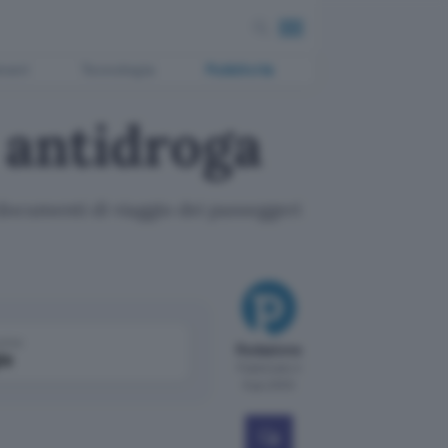
ment
Tecnologia
Pubblicità
 antidroga
 documenti di viaggio dei passeggeri
come
Redazione
le
Pubblicato il
6 giu 2000