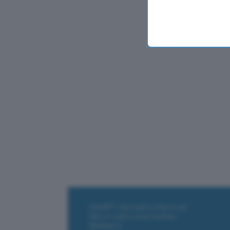
ChatGPT: che cos'è e come si usa
DALL·E cos'è e come funziona
Windows 11