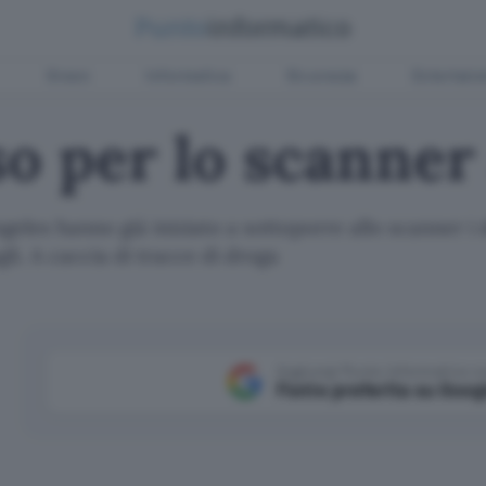
Green
Informatica
Sicurezza
Entertain
so per lo scanner
ngeles hanno già iniziato a sottoporre allo scanner i
gli. A caccia di tracce di droga
Aggiungi Punto Informatico 
Fonte preferita su Goog