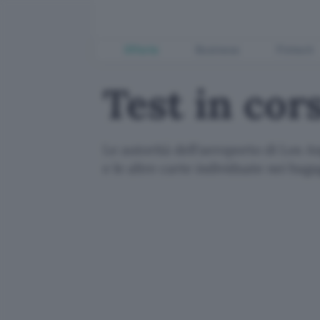
Offerte
Business
Fintech
Test in cor
Le autorità dell'aeroporto di Los A
e le altre carte individuate nei baga