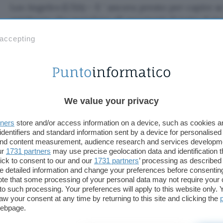
Los Angeles (USA) – E ‘ ancora presto per capire se
antidroga che popolano gli aeroporti di tutto il 
stanno sperimentando le autorità aeroportuali di L
 accepting
individuare tracce di sostanze stupefacenti su qua
Lo scanner, ancora in fase sperimentale, viene piaz
sistemi di indagine sui bagagli dei passeggeri e lavo
contrario dei raggi ad alta potenza utilizzati per v
We value your privacy
bagagli, il nuovo scanner digitale è pensato per ri
dicono i suoi sperimentatori, funziona. Pare infatt
tners
store and/or access information on a device, such as cookies 
identifiers and standard information sent by a device for personalised
scanner abbia già consentito alla polizia aeroportua
 and content measurement, audience research and services developm
sostanze stupefacenti in bagagli che erano già stati
ur
1731 partners
may use precise geolocation data and identification 
tradizionali.
ick to consent to our and our
1731 partners
’ processing as described 
detailed information and change your preferences before consenting
te that some processing of your personal data may not require your 
Non solo, chi ha maneggiato o maneggia sostanze 
t to such processing. Your preferences will apply to this website only
conservare dei residui sulle dita e sulle mani e tra
aw your consent at any time by returning to this site and clicking the
webpage.
passaporti e documenti di imbarco. Anche su quell