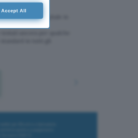
Accept All
r un rilevatore digitale in
la
Federal Aviation
 testati ancora per qualche
tandard in tutti gli
i wallet per Bitcoin e criptovalute
i antivirus gratis e a pagamento
e Terrestre DVB-T2