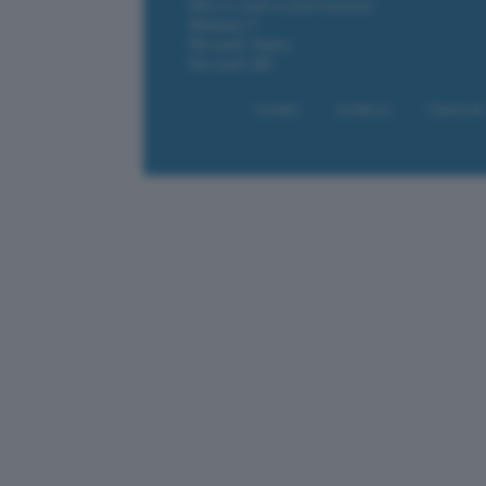
DALL·E cos'è e come funziona
Windows 11
Microsoft Teams
Microsoft 365
Contatti
Collabora
Pubblicità