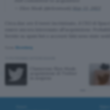
Still committed to acquisition
— Elon Musk (@elonmusk)
May 13, 2022
Circa due ore il tweet incriminato, il CEO di Space
essere ancora interessato all’acquisizione. Probab
fornite su spam bot e account falsi sono state sodd
Fonte:
Bloomberg
TI POTREBBE INTERESSARE
Clamoroso Elon Musk:
acquisizione di Twitter
in sospeso
Fintech
Miglior