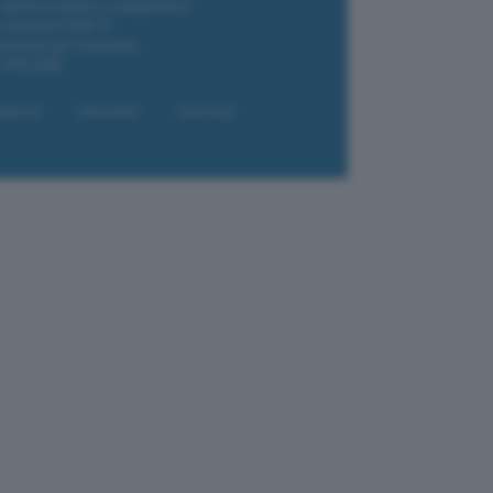
i antivirus gratis e a pagamento
e Terrestre DVB-T2
luzione per il business
i VPN 2025
liazione
Newsletter
Download