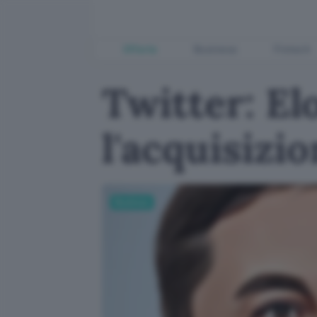
Offerte
Business
Fintech
Twitter: E
l'acquisizi
Business