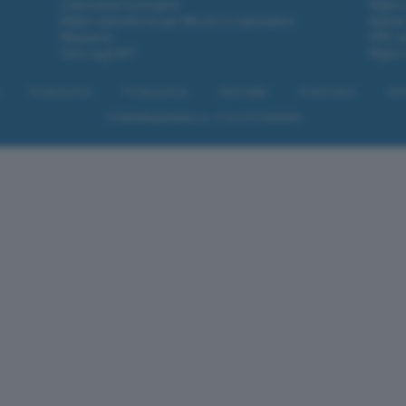
Criptovalute Emergenti
Miglior
Migliori piattaforme per Bitcoin e criptovalute
Digital
Metaverso
VPN, so
Tutto sugli NFT
Miglior
Cookie policy
Privacy policy
Note legali
Codice etico
Affi
© 2026
BlazeMedia srl
- P.Iva 14742231005