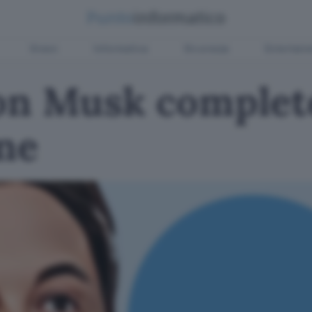
Green
Informatica
Sicurezza
Entertain
lon Musk complet
one