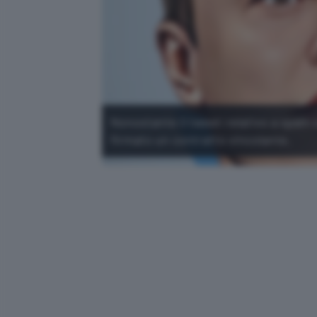
Nonostante il tweet relativo a spam 
firmato un contratto vincolante.