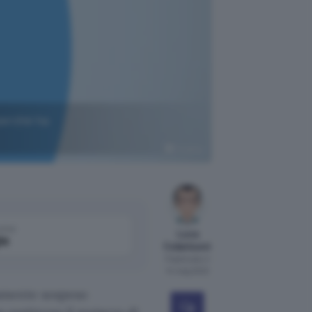
perché ha
Pixabay
come
Luca
le
Colantuoni
Pubblicato il
14 mag 2022
amente sospeso