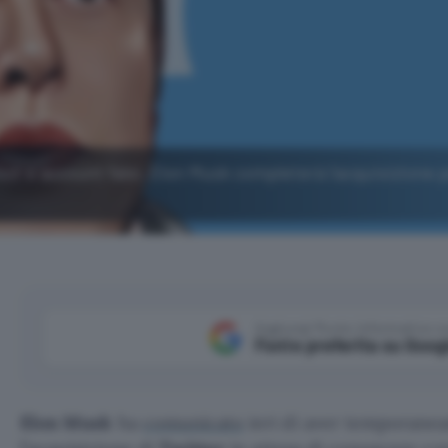
bot e account falsi, Elon Musk completerà l'acquisizione 
Aggiungi Punto Informatico 
Fonte preferita su Goog
Elon Musk
ha
comunicato
ieri di aver temporane