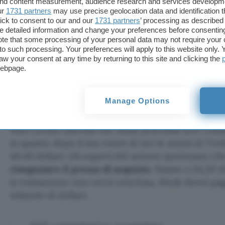
 and content measurement, audience research and services developm
al 5% di possibili account fasulli è presente da a
ur
1731 partners
may use precise geolocation data and identification 
inviata alla SEC.
ick to consent to our and our
1731 partners
’ processing as described 
detailed information and change your preferences before consenting
te that some processing of your personal data may not require your 
t to such processing. Your preferences will apply to this website only
Twitter deal temporarily on hold pending d
aw your consent at any time by returning to this site and clicking the
calculation that spam/fake accounts do ind
webpage.
than 5% of users
https://t.co/Y2t0QMuuyn
— Elon Musk (@elonmusk)
May 13, 2022
Manage Options
Matt Levine afferma che Musk potrebbe aver com
in quanto dopo il suo tweet di ieri le azioni di Twi
40,40 dollari. Gli esperti del settore ipotizzano ch
rinegoziare il prezzo di acquisto
, fissato a 54,20 
la transazione non verrà conclusa, Musk dovrà pa
miliardo di dollari.