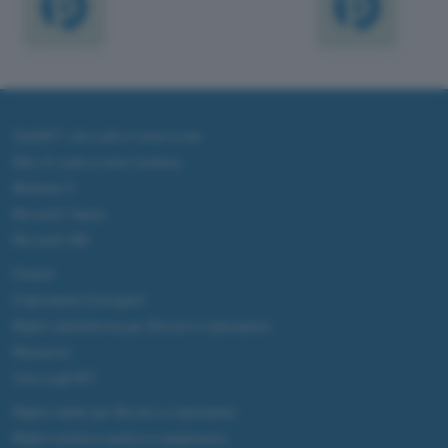
ChatGPT: che cos'è e come si usa
DALL·E cos'è e come funziona
Windows 11
Microsoft Teams
Microsoft 365
Fintech
Criptovalute Emergenti
Migliori piattaforme per Bitcoin e criptovalute
Metaverso
Tutto sugli NFT
Migliori wallet per Bitcoin e criptovalute
Migliori antivirus gratis e a pagamento