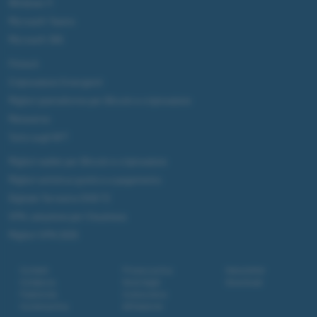
Windows 11
Microsoft Teams
Microsoft 365
Fintech
Criptovalute Emergenti
Migliori piattaforme per Bitcoin e criptovalute
Metaverso
Tutto sugli NFT
Migliori wallet per Bitcoin e criptovalute
Migliori antivirus gratis e a pagamento
Digitale Terrestre DVB-T2
VPN, soluzione per il business
Migliori VPN 2025
Contatti
Privacy policy
Newsletter
Collabora
Note legali
Download
Pubblicità
Codice etico
Cookie policy
Affiliazione