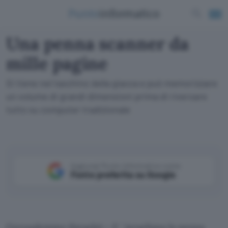
Una penna scanner da
mille pagine
Si tiene nel taschino della giacca e può memorizzare
un volume di grandi dimensioni prima di riversare
tutto su computer tradizionale
Aggiungi Punto Informatico come
Fonte preferita su Google
Gerusalemme (Israele) – E ‘ israeliana la penna