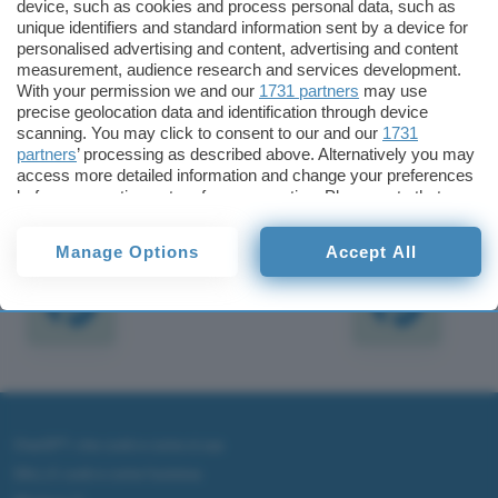
device, such as cookies and process personal data, such as
rapidamente, addirittura più velocemente di uno
unique identifiers and standard information sent by a device for
scanner da tavolo di media qualità. E i dati che
personalised advertising and content, advertising and content
measurement, audience research and services development.
così vengono raccolti possono essere riversati in
With your permission we and our
1731 partners
may use
qualsiasi applicazione testuale.
precise geolocation data and identification through device
scanning. You may click to consent to our and our
1731
Redazione
partners
’ processing as described above. Alternatively you may
access more detailed information and change your preferences
Pubblicato il 7 dic 1999
before consenting or to refuse consenting. Please note that
some processing of your personal data may not require your
TI POTREBBE INTERESSARE
consent, but you have a right to object to such processing. Your
Manage Options
Accept All
preferences will apply to this website only. You can change
your preferences or withdraw your consent at any time by
returning to this site and clicking the
privacy policy
button at the
bottom of the webpage.
ChatGPT: che cos'è e come si usa
DALL·E cos'è e come funziona