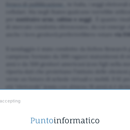
fresco di pubblicazione
, in Italia, i seggi elettoral
cellulari. Ma negli States qualcuno vorrebbe utilizz
per
sostituire urne, cabine e seggi
. È quanto risu
di mercato condotta oltreoceano, da cui emerge 
anche i loro genitori) preferirebbero votare
via 
Il sondaggio è stato condotto da Kelton Research
campione formato da 300 ragazzi statunitensi di et
anni e da 500 genitori americani (con figli nella me
riporta dati che proiettano l’istituto delle elezion
verso un futuro di schede virtuali e mobili. Il 61 pe
età “elettorale” (ossia con almeno 18 anni) si è det
di voto basato sui messaggi di testo, mentre l’80 
 accepting
tra i 13 e i 17 anni, meno importanti per le imminen
interessanti per quelle future
– ha dichiarato che
quest’anno, preferirebbe farlo via SMS anziché rec