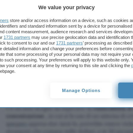
Indole tecnologica o
pigrizia elettorale
? Difficile
We value your privacy
sistema di voto sicuro ed affidabile da applicare all
dell’organizzazione delle elezioni si potrebbero tr
tners
store and/or access information on a device, such as cookies 
compagnie telefoniche. Con una benedizione
supe
identifiers and standard information sent by a device for personalised
l’indagine di Samsung, il voto via SMS piace ad oltre
 and content measurement, audience research and services developm
ur
1731 partners
may use precise geolocation data and identification 
democratici, repubblicani ed indipendenti intervist
ick to consent to our and our
1731 partners
’ processing as described 
detailed information and change your preferences before consenting
Ad onor del vero, il sondaggio sembra essere poc
te that some processing of your personal data may not require your 
t to such processing. Your preferences will apply to this website only
prefigura alcuna nuova tendenza, ma sarà considera
aw your consent at any time by returning to this site and clicking the
operatori di telefonia mobile. Oltre alle innumerev
webpage.
legate a spettacoli televisivi e reality show, potreb
a creare la scheda elettorale via SMS, infilando co
Manage Options
nei telefonini.
C’è un solo scoglio da superare: la
vulnerabilità d
comunicazione
, in cui si fa uso di un sistema di c
spiegato
appena due mesi fa, potrebbe essere viola
strumenti che costano mille dollari, o in 30 secon