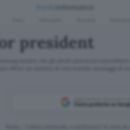
Green
Informatica
Sicurezza
Entertain
or president
sung mostra che gli utenti americani voterebbero v
può offrire un sistema di voto tramite messaggi di te
Aggiungi Punto Informatico 
Fonte preferita su Goog
Roma – Cabina elettorale o telefonino? In virtù di