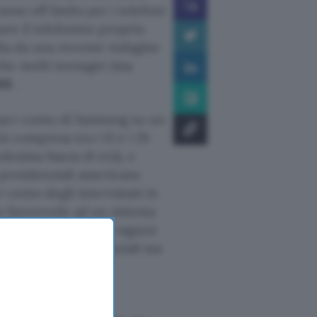
i sono off limits per i telefoni
are il telefonino proprio
lta da una recente indagine
che molti teenager (ma
SMS
.
 per conto di Samsung su un
à compresa tra i 13 e i 19
desima fascia di età), e
i presidenziali americane
r cento degli intervistati in
to favorevole ad un sistema
per cento dei
teen
– ragazzi
ti elezioni presidenziali ma
, se potesse votare
andosi alle urne.