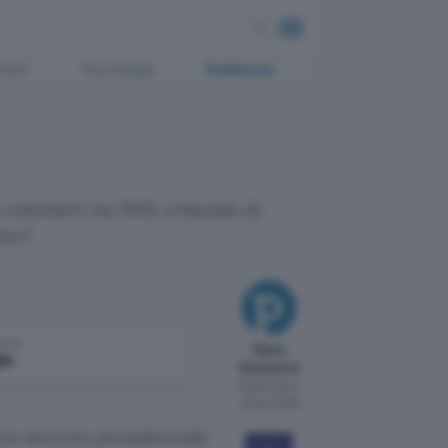
ment
Tecnologia
Pubblicità
olentieri via SMS, evitando di
sto?
come
Dario
le
Bonacina
Pubblicato il
23 apr 2008
 un decreto presidenziale