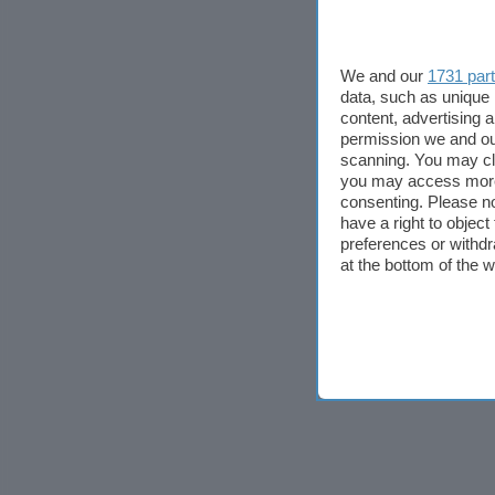
We and our
1731 par
data, such as unique 
content, advertising
permission we and o
scanning. You may cl
you may access more 
consenting. Please no
have a right to objec
preferences or withdr
at the bottom of the 