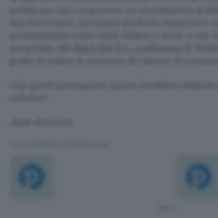
sofisticate che comportano un investimento di 100m
due ricercatori, che hanno preferito mantenere u
presentandosi come David Hulton e Steve, e che i
presentato alla
Black Hat D.C. conference
di Washi
grado di violare la sicurezza dei sistemi di comun
Con questi presupposti, quanti sarebbero disposti a
cellulari?
Dario Bonacina
TI POTREBBE INTERESSARE