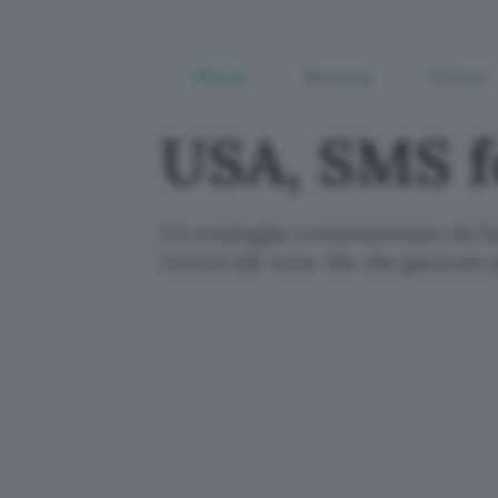
Offerte
Business
Fintech
USA, SMS f
Un sondaggio commissionato da Sam
recarsi alle urne. Ma che garanzie 