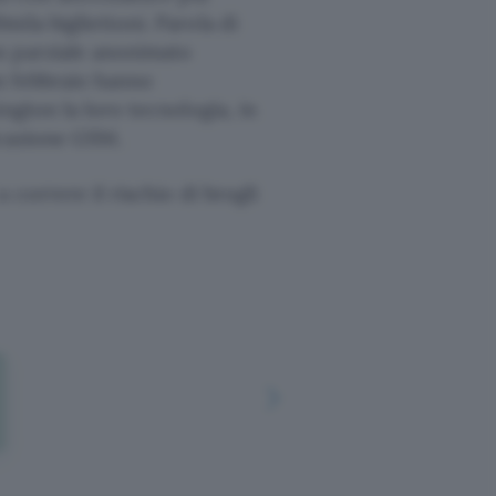
ila bigliettoni. Parola di
n parziale anonimato
n febbraio hanno
ngton la loro tecnologia, in
icazione GSM.
 correre il rischio di brogli