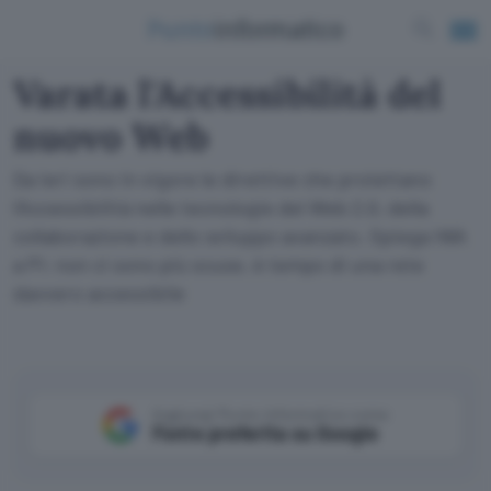
Varata l'Accessibilità del
nuovo Web
Da ieri sono in vigore le direttive che proiettano
l'Accessibilità nelle tecnologie del Web 2.0, della
collaborazione e dello sviluppo avanzato. Spiega IWA
a PI: non ci sono più scuse, è tempo di una rete
davvero accessibile
Aggiungi Punto Informatico come
Fonte preferita su Google