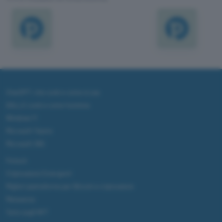
ChatGPT: che cos'è e come si usa
DALL·E cos'è e come funziona
Windows 11
Microsoft Teams
Microsoft 365
Fintech
Criptovalute Emergenti
Migliori piattaforme per Bitcoin e criptovalute
Metaverso
Tutto sugli NFT