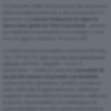
L’11 dicembre 2008 verrà ricordato dai sostenitori
dell’Accessibilità della rete e del web perché è il
giorno in cui
entrano finalmente in vigore le
nuove linee guida del Web Consortium
, pensate
per infiltrare in profondità le tecnologie e i tool
con cui oggi si costruisce “il nuovo web”.
Le Web Content Accessibility Guidelines (WCAG)
2.0, o WCAG 2.0,
sono ora una raccomandazione
ufficiale
del W3C. “Seguirle – scrive il
Consortium – renderà i contenuti
accessibili ad
un più alto numero di persone con disabilità
,
inclusa cecità e ipovisione, sordità e perdita di
udito, difficoltà di apprendimento, limitazioni
cognitive, limitata libertà di movimento, difficoltà
di parola, fotosensibilità e le combinazioni di
queste disabilità. Non solo, queste linee guida se