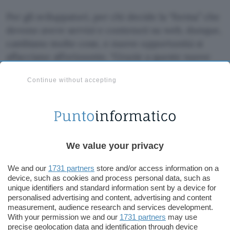
Per gli sviluppatori, per chi decide la “forma” che
devono avere servizi e contenuti su web, dunque,
cambiano molte cose, e nuove opportunità si
affacciano all’orizzonte. “Grazie a queste nuove
specifiche – sottolinea Scano – ora si potrà
Continue without accepting
riavviare la strada dell’accessibilità per le nuove
tipologie di applicazioni ed interfacce per il Web:
soluzioni basate su Ajax, RIA ecc., quindi in
definitiva l’uso avanzato di script, potranno
essere utilizzate garantendo l’accessibilità a tutti
We value your privacy
gli utenti, indipendentemente dalle disabilità”.
We and our
1731 partners
store and/or access information on a
Perché tutto questo superi i limiti dell’adozione
device, such as cookies and process personal data, such as
casuale, il passo successivo dovrà contemplare
unique identifiers and standard information sent by a device for
il
personalised advertising and content, advertising and content
recepimento delle nuove WCAG negli
measurement, audience research and services development.
ordinamenti nazionali
e su questo si concentrerà
With your permission we and our
1731 partners
may use
precise geolocation data and identification through device
il lavoro di chi ne ha sostenuto lo sviluppo. “Al