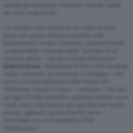
seguite garantiranno contenuti web più usabili
per tutti, in generale”.
C’è dunque tutto questo in un corpo di linee
guida che girano attorno a quattro nodi
fondamentali: creare contenuti, renderli fruibili,
comprensibili e interoperabili. “Si tratta di un
risultato atteso – spiega a
Punto Informatico
Roberto Scano
, Presidente di IWA ITALY da lungo
tempo coinvolto nel processo di sviluppo – che
arriva a 10 anni dall’uscita delle WCAG 1.0″.
“Dobbiamo renderci conto – continua – che sino
ad oggi a livello normativo qualsiasi nazione aveva
come unico riferimento una specifica del secolo
scorso, tagliando spesso fuori le nuove
tecnologie tra cui il cosiddetto Web
Collaborativo”.