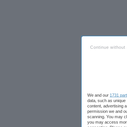
Continue without
We and our
1731 par
data, such as unique 
content, advertising
permission we and o
scanning. You may cl
you may access more 