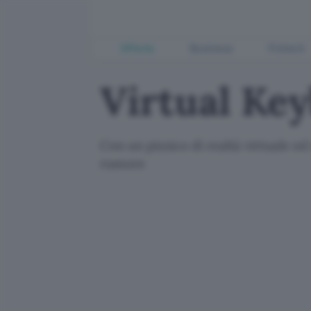
Offerte
Business
Fintech
Virtual Key
Con un pizzico di realtà virtuale ed
rumore