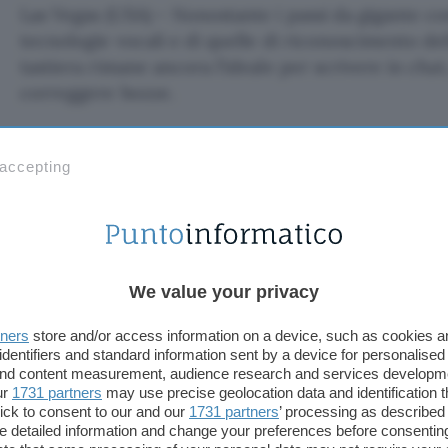
Las Vegas (USA) – Nonostante i passi da gigante c
tecnologie vocali e di quelle di riconoscimento del
tastiera rimane ancora l’ideale per scrivere in chat,
correggere bozze.
Senseboard, una giovanissima azienda svedese, pro
dimenticare agli utenti mobili la scomodità di port
 accepting
pieghevole o di scrivere su tastierine da puffi. Il p
presentato la sua Virtual Keybord (VK), una tecnol
di movimento ed un software basato sulle reti neura
lavorare gli utenti su di una qualsiasi superficie c
We value your privacy
una tastiera vera e propria.
tners
store and/or access information on a device, such as cookies 
Senseboard sostiene che il suo dispositivo è co
identifiers and standard information sent by a device for personalised
display – che ha il compito di proiettare l’immagine
 and content measurement, audience research and services developm
ur
1731 partners
may use precise geolocation data and identification 
e da due piccole cinture da legare alle mani in gra
ick to consent to our and our
1731 partners
’ processing as described 
delle dita e determinare con accuratezza i tasti (vi
detailed information and change your preferences before consenting