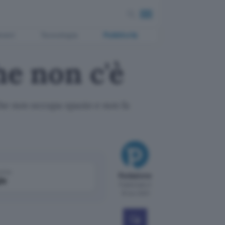
ment
Tecnologia
Pubblicità
he non c'è
a che non occupa spazio e non fa
come
Redazione
le
Pubblicato il
15 nov 2001