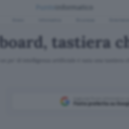
Green
Informatica
Sicurezza
Entertain
board, tastiera c
 un po' di intelligenza artificiale è nata una tastier
Aggiungi Punto Informatico 
Fonte preferita su Goog