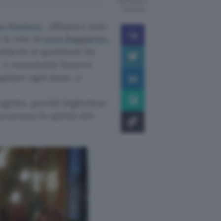
Pubblicato il
1 mar 2012
us Hunterz
, all’epoca noto
 la rete di
Luca Baggiarini
,
ebserie in questione ha
e, e nonostante fossero
regolare ogni mese, a
rogetto, perché Inglorious
ncarnano lo spirito del