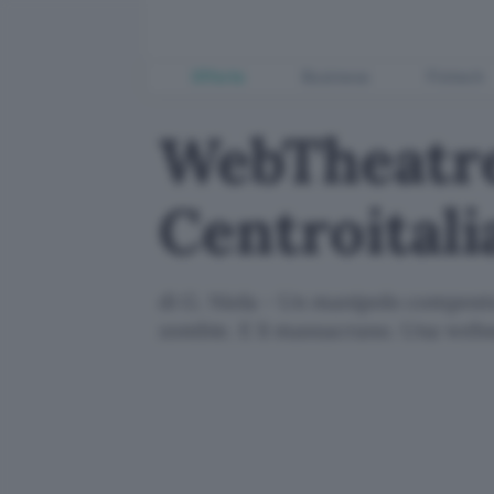
Offerte
Business
Fintech
WebTheatre
Centroitali
di G. Niola - Un manipolo composto 
zombie. E li massacrano. Una webse