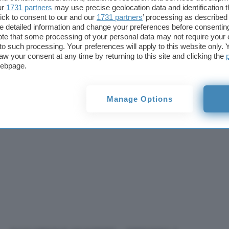
accettabilissimo anche il Golem nazista a bordo di
ur
1731 partners
may use precise geolocation data and identification 
ick to consent to our and our
Un peccato davvero che sia ferma al solo terzo ep
1731 partners
’ processing as described 
detailed information and change your preferences before consenting
parte dell’attività sia sulla
pagina Facebook
…
te that some processing of your personal data may not require your 
t to such processing. Your preferences will apply to this website only
aw your consent at any time by returning to this site and clicking the
INGLORIOUS HUNTERZ – EPISODIO 1
webpage.
Manage Options