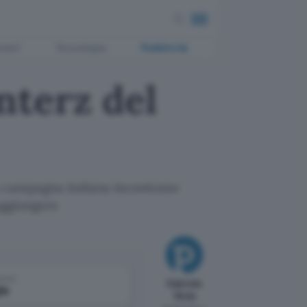
ment
Tecnologia
Pubblicità
terz del
la campagna italiana incontrano
aggiungere
come
Gabriele
le
Niola