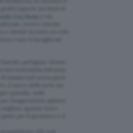
lla Resistenza, lo scenario è
grafici (specie nei titoli di
rande Uno Rosso
e via
rindhouse, ovvero cinema
ra e stende su tutto un velo
ziona e non si incaglia nei
ascisti, partigiani, donne,
del centroitalia infestata
 di massacrarli senza pietà
e, il succo della serie sta
gni episodio, nelle
 per l’esagerazione splatter
 migliori, quando tutto
 gusto per il grottesco e il
raesposizione, che mai