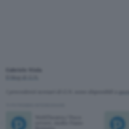
Gabriele Niola
Il blog di G.N.
I precedenti scenari di G.N. sono disponibili a
ques
TI POTREBBE INTERESSARE
WebTheatre/ Poco
orrore, molto Fiano
Romano