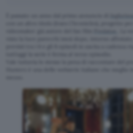
È passato un anno dal primo annuncio di
Inglorio
con un altro titolo (Iraes Chronicles), progetto per
videomaker già autore del fan film
Predatus
. La w
visto la luce parecchi mesi dopo, intorno all’estat
previsti tra i 6 e gli 8 episodi in uscita a cadenza 
tutt’oggi la serie è ferma al terzo episodio.
Vale tuttavia lo stesso la pena di raccontare del p
Hunterz è una delle webserie italiane che meglio i
mezzo.