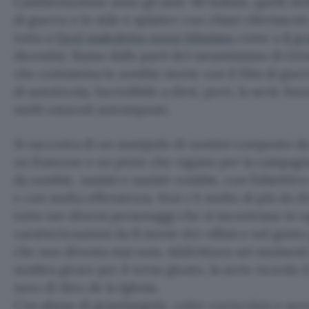
L’ambientazione sono gli anni ’40 italiani, quelli de
di guerra e lo stile è splatter con chiari riferimenti 
testa a
Quel maledetto treno blindato
come a
Il g
dicendo). Siamo dalle parti del tarantinismo di G
che contamina lo zombie movie con il film di guer
di autoironia. Incredibile a dirsi, però, la serie fun
molti ostacoli autoimposti.
Si racconta di un manipolo di uomini composto da f
un francese e un prete che vagano per la campagna 
da zombie, nazisti e nazisti-zombie, con l’obiettivo
e con molta efferatezza. Non c’è molto di più da dir
tutto nei diversi personaggi che si incontrano in o
caratterizzazioni da B movie dei
villain
e nel gusto
che non diventa mai noia. Addirittura nei momenti
sembra girare per il verso giusto, la serie ricorda il
nero di Alex de la Iglesia.
Con abuso di grandangolo, color correction e sov