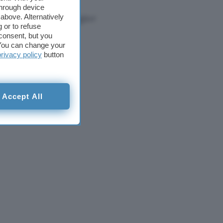
 un’astronave.
through device
isodio e che la maggior
above. Alternatively
 or to refuse
consent, but you
. You can change your
privacy policy
button
Accept All