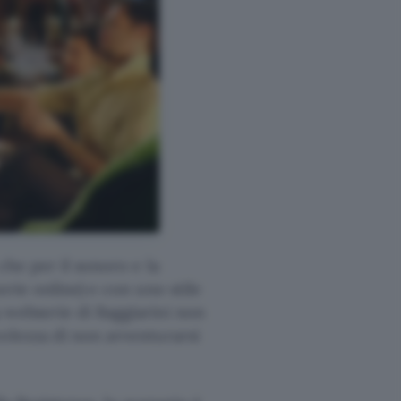
che per il sonoro e la
erie online) e con uno stile
 webserie di Baggiarini non
volezza di non avventurarsi