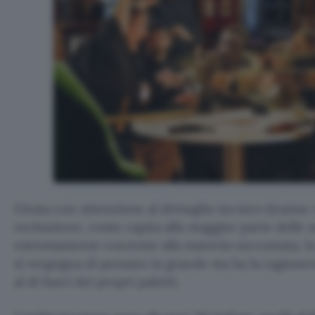
Girata con attenzione al dettaglio tecnico (tranne 
recitazione, come capita alla maggior parte delle s
estremamente coerente alla materia raccontata, la
si vergogna di pensare in grande ma ha la ragione
al di fuori dei propri paletti.