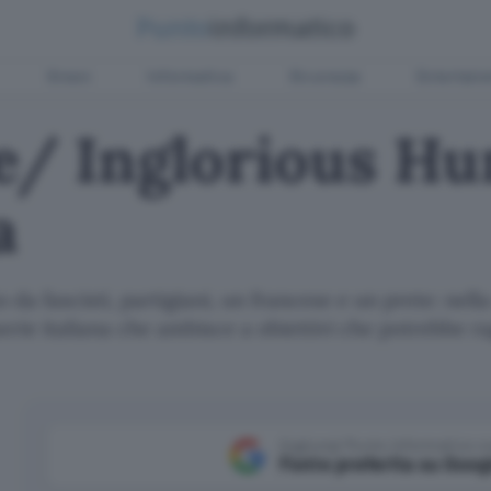
Green
Informatica
Sicurezza
Entertain
/ Inglorious Hun
a
da fascisti, partigiani, un francese e un prete: nel
rie italiana che ambisce a obiettivi che potrebbe r
Aggiungi Punto Informatico 
Fonte preferita su Goog