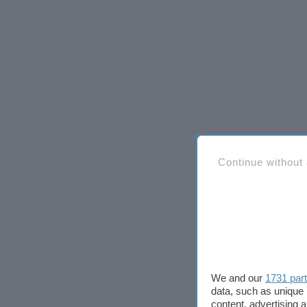
Continue without
We and our
1731 par
data, such as unique 
content, advertising