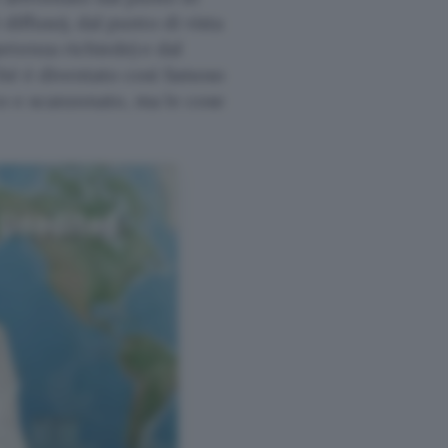
diffuso), dal punto di vista
etenza richiede) e dal
chè è diventato così famoso
to e scanzonato, ma le cose