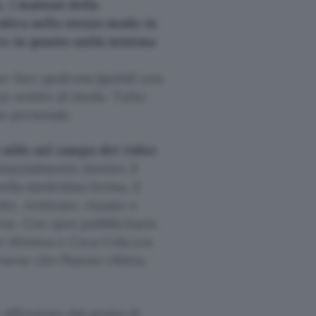
, i mattoni della
ltra nello stesso modo in
ro in quanto unità minima
 fare qualcosa (quindi una
un vestito di moda. Tutto
e personale.
 utile nel campo dei video
stanzialmente mentre il
ella medesima forma, il
to, remixato, riusato e
rse. Uno spot pubblicitario
to Mentos e Coca Cola era
sone che l’hanno rifatto,
affrontato dal punto di