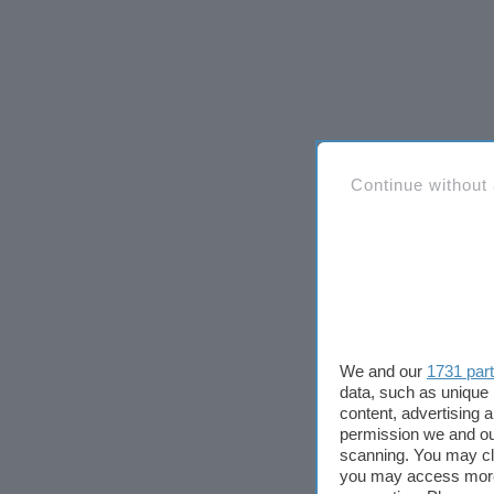
Continue without
We and our
1731 par
data, such as unique 
content, advertising
permission we and o
scanning. You may cl
you may access more 