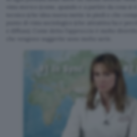
vista storico (come, quando e a partire da cosa si è 
tecnico (che idea nuova mette in piedi e che comp
punto di vista sociologico (che attrattiva ha e per
e diffuso). Come detto l’approccio è molto diverti
che vengono suggerite sono molto serie.