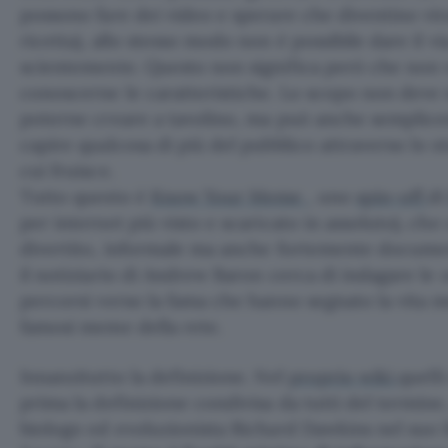
possono fare dei video e sperare che diventino vira
ricetta), allo stesso modo non è possibile dare il 
scientemente. Questo non significa però che non v
conoscerne le caratteristiche. Lo scopo non deve
poterne creare a tavolino, ma può anche semplice
capire qualcosa di più del pubblico attraverso lo st
cui fruisce.
Tutto questo è
Know Your Meme
, uno
spin-off
d
per internet più visto e scaricato in assoluto), che
divertito, informale ma anche fortemente docume
il notiziario di Andrew Baron cerca di indagare le or
percorsi verso la fama che hanno segnato la vita me
famosi meme della rete.
Innanzitutto la definizione. Nel
proprio wiki
quell
prima la definizione condivisa da tutti del termine,
biologo ed evoluzionista Richard Dawkins nel suo l