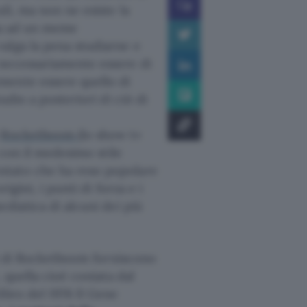
li, ma non ne esiste la
via ad un meme
alga la pena studiarne e
 necessariamente essere di
mente essere quello di
udio a posteriori di ciò di
i
Rocketboom
(lo show tv
 con il medesimo stile
ntato che ha reso popolare
igini, i punti di forza e i
diatica di alcuni dei più
i di Rocketboom forniscono
 quella cioè coniata dal
ibro del 1976 Il Gene