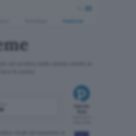
ment
Tecnologia
Pubblicità
eme
nte ad un'altra nello stesso modo in
 loro lo sanno
come
Gabriele
le
Niola
Pubblicato il
16 gen 2009
ideo virale (al massimo si