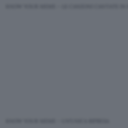
KNOW YOUR MEME – LE CANZONI CANTATE IN 
KNOW YOUR MEME – UN’UNICA RIPRESA