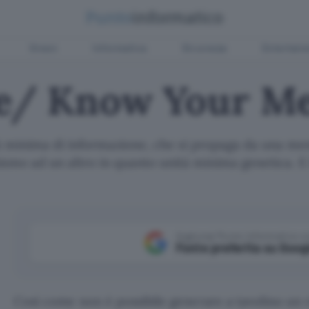
Green
Informatica
Sicurezza
Entertain
e/ Know Your M
tà minima di informazione, che si propaga da una me
ismo ad un altro in quanto unità minima genetica. E
Aggiungi Punto Informatico 
Fonte preferita su Goog
Così come non è possibile generare a tavolino un v