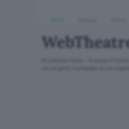
Offerte
Business
Fintech
WebTheatr
di Gabriele Niola - Il meme è l'uni
cui un gene si propaga da un organ