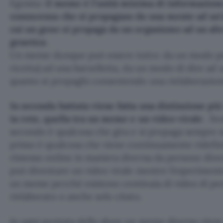
Egoista:
il meme è l’unità minima di informazione
conoscenza che si propagano da una mente ad un’a
cui un gene si propaga da un organismo ad un alt
genetica
.
Un meme dunque può essere tutto: da un modo per
ricetta) ad una barzelletta, da un modo di dire ad 
quanto si propaghi consentendo una rielaborazion
In seconda battuta viene fatta una distinzione più
in rete, quella tra un meme e un video virale
. So
secondo è qualcosa che gira e si propaga sempre n
primo è qualcosa che viene continuamente ridefini
rimesso online in maniera diversa da persone dive
può diventare un video virale mentre l’esperimen
un meme perchè esistono centinaia di video di per
rielaborato o anche solo citato.
In ogni puntata dello show un meme diverso viene 