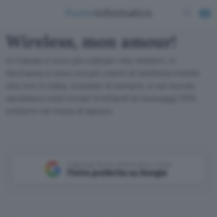
Wireless, mon amour!
In Irlanda ci sono più cellulari che telefoni, in
Germania ci sono ora più utenti di telefonia mobile
che non in Italia, la leader di sempre, e nel mondo
sarebbero stati inviati 9 miliardi di messaggi SMS
soltanto nel mese di agosto
Aggiungi Punto Informatico come
Fonte preferita su Google