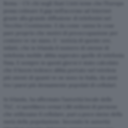
Roma – C’è chi negli Stati Uniti teme che l’Europa
possa colmare il gap nell’accesso ad Internet
grazie alla grande diffusione di telefonini nel
Vecchio Continente. E da come vanno le cose
pare proprio che motivi di preoccupazione per
costoro ve ne siano. E ‘ notizia di queste ore,
infatti, che in Irlanda il numero di utenze di
telefonia mobile abbia superato quelle di telefonia
fissa. E sempre in questi giorni è stato calcolato
che il boom tedesco abbia portato nel wireless
più utenti di quanti ve ne sono in Italia, da anni
tra i paesi più densamente popolati di cellulari.
In Irlanda, ha affermato l’autorità locale delle
TLC, vi sarebbero ormai 1,86 milioni di persone
che utilizzano il cellulare, pari a poco meno della
metà della popolazione. Secondo le autorità