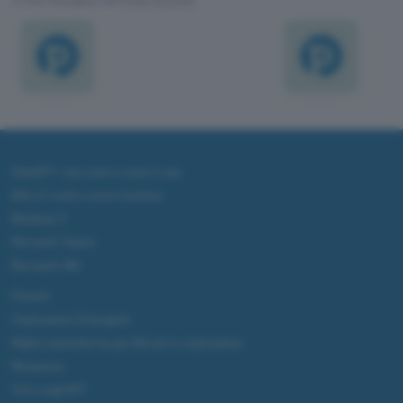
TI POTREBBE INTERESSARE
ChatGPT: che cos'è e come si usa
DALL·E cos'è e come funziona
Windows 11
Microsoft Teams
Microsoft 365
Fintech
Criptovalute Emergenti
Migliori piattaforme per Bitcoin e criptovalute
Metaverso
Tutto sugli NFT