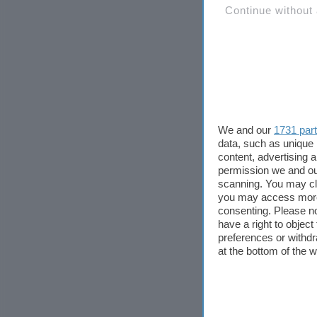
Continue without
We and our
1731 par
data, such as unique 
content, advertising
permission we and o
scanning. You may cl
you may access more 
consenting. Please no
have a right to objec
preferences or withdr
at the bottom of the 