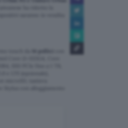
o Urban N3 e Unduro Urban
 taiwanese ha ridotto la
ispositivi saranno in vendita
ermo touch da
14 pollici
con
ntel Core i3-1115G4, Core
DR4, SSD PCIe fino a 1 TB,
.0 e LTE (opzionale),
ot microSD, tastiera
ive Stylus con alloggiamento