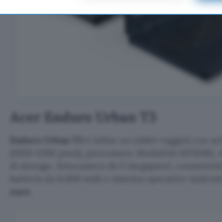
Acer Enduro Urban T3
Enduro Urban T3
è infine un tablet rugged con 
(1920×1200 pixel), processore MediaTek MT8385, 4
di storage, fotocamera da 5 megapixel, connettivi
batteria da 6.000 mAh e sistema operativo Android 
euro
.