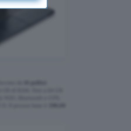
schermo da
10 pollici
 GB di RAM, fino a 64 GB
tà WiFi, Bluetooth e GPS,
11. Il prezzo base è
299,00