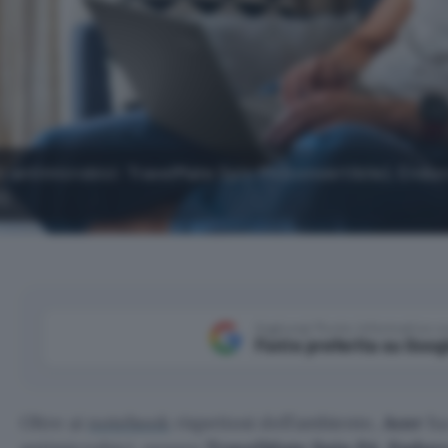
i antimicrobici: TravelMate Spin P4 (convertibile), Endu
).
Aggiungi Punto Informatico 
Fonte preferita su Goog
Oltre ai
notebook
rispettosi dell’ambiente,
Acer
ha