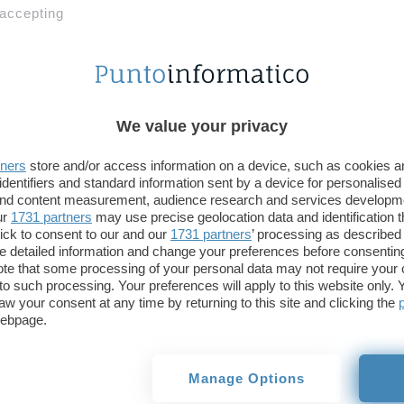
 accepting
Enduro Urban N3
è invece un notebook rugged ch
ambientali estreme. La dotazione hardware comp
da
14 pollici
, processori Intel Core di undicesima 
RAM DDR4, SSD e hard disk fino a 1 TB, scheda v
MX330, connettività Wi-Fi 6 e Bluetooth 5.0, quatt
We value your privacy
stereo e tastiera retroilluminata. Il prezzo base è
7
tners
store and/or access information on a device, such as cookies 
identifiers and standard information sent by a device for personalised
 and content measurement, audience research and services developm
ur
1731 partners
may use precise geolocation data and identification 
ick to consent to our and our
1731 partners
’ processing as described 
detailed information and change your preferences before consenting
te that some processing of your personal data may not require your 
t to such processing. Your preferences will apply to this website only
aw your consent at any time by returning to this site and clicking the
webpage.
Manage Options