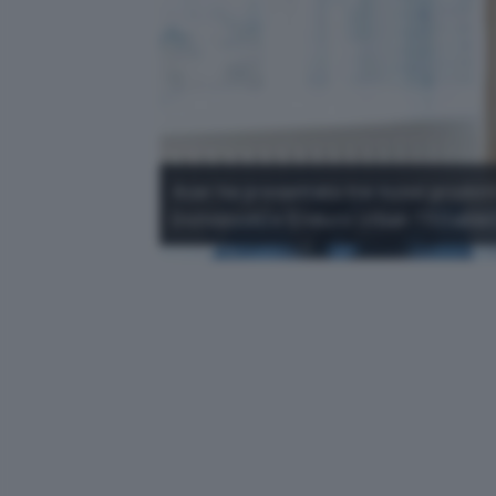
Acer ha presentato tre nuovi prodott
(notebook) e Enduro Urban T3 (tablet