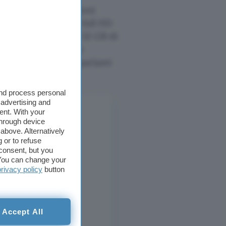
e supporta condizioni
rende uno schermo full HD
generazione, fino a 32 GB di
ideo NVIDIA GeForce
ro porte USB, altoparlanti
99,00 euro
.
and process personal
 advertising and
ent. With your
through device
above. Alternatively
 or to refuse
consent, but you
. You can change your
privacy policy
button
Accept All