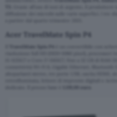
antimicrobici, ovvero
TravelMate Spin P4, Endur
T3
. Grazie all’uso di ioni di argento, il produttore
diffusione dei microbi sulle varie superfici. I tre d
a partire dal quarto trimestre 2021.
Acer TravelMate Spin P4
Il
TravelMate Spin P4
è un convertibile con sch
risoluzione full HD (1920×1080 pixel), processori I
i5-1135G7 e Core i7-1165G7, fino a 32 GB di RAM D
connettività Wi-Fi 6, Gigabit Ethernet, Bluetooth 5
altoparlanti stereo, tre porte USB, uscita HDMI, sl
retroilluminata, lettore di impronte digitali e Act
dedicato. Il prezzo base è
1.119,00 euro
.