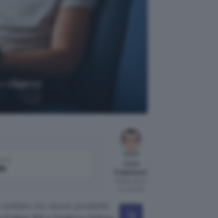
ro Urban N3
come
Luca
le
Colantuoni
Pubblicato il
14 ott 2021
 svelato tre nuovi prodotti