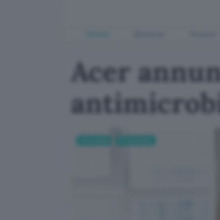
Offerte
Business
Fintech
Acer annunc
antimicrob
Tecnologia
PC Hardware