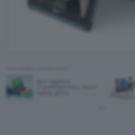
TI POTREBBE INTERESSARE
Acer Aspire e
TravelMate Vero: nuovi
laptop green
 e TravelMate Ve