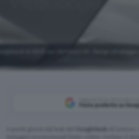
 Googlebook di ASUS con Aluminum OS. Design ultralegger
Aggiungi Punto Informatico 
Fonte preferita su Goog
A pochi giorni dal leak del
Googlebook
di Lenovo, 
immagini promozionali finite online rivelano il de