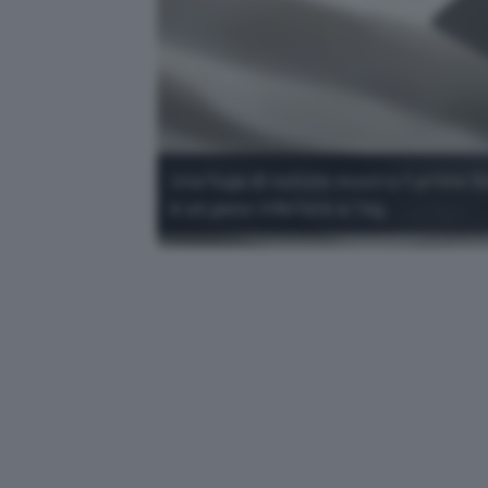
Una fuga di notizie mostra il primo
e un peso inferiore a 1 kg.