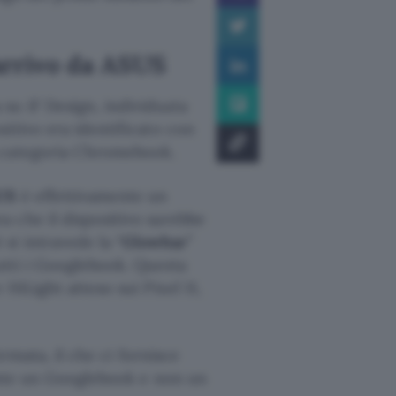
arrivo da ASUS
su iF Design, individuata
itivo era identificato con
a categoria Chromebook.
US
è effettivamente un
a che il dispositivo sarebbe
si intravede la “
Glowbar
”
utti i Googlebook. Questa
HiLight atteso sui Pixel 11,
ermata, il che ci fornisce
mente un Googlebook e non un