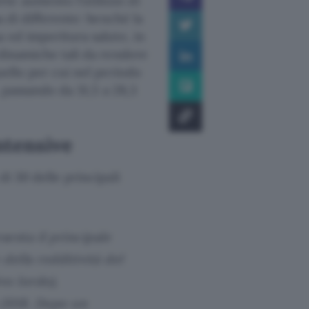
te aumento l’utilizzo di
a di differente: benché la
a ed imperitura salute, in
 dinamiche tali da rendere
uello per cui nel periodo
, passando da 31,5 a 28,3
ntensive
di 30 delle principali
senta il principale
 della redditività del
vo lordo),
6-2018. Dopo un