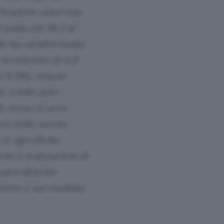
lessione osservata
0 passa dal 38,5 al
he ha caratterizzato
r scendendo di 0,9
al 9,5%), rimane
. L’utile ante-
8, torna in area
ora nello scorso
 le specifiche
ti e svalutazioni di
, naturalmente
etto e sul risultato