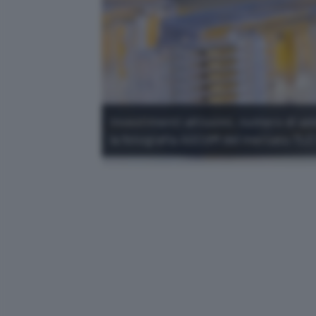
Investimenti altissimi, numero di add
la fotografia AGCOM del mercato TLC 