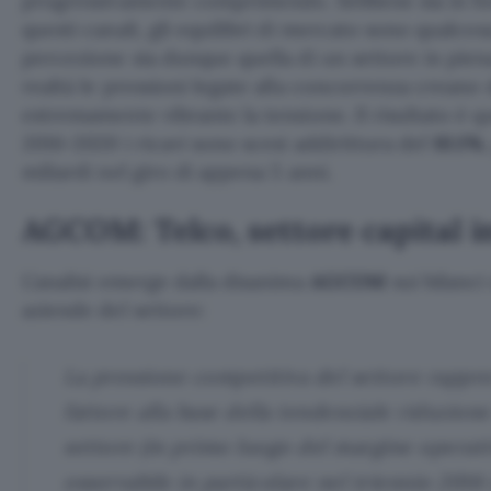
progressivamente comprimendo. Sebbene sia in for
questi canali, gli equilibri di mercato sono qualcos
percezione sia dunque quella di un settore in pien
realtà le pressioni legate alla concorrenza creano
estremamente vibrante la tensione. Il risultato è q
2016-2020 i ricavi sono scesi addirittura del
10.1%
miliardi nel giro di appena 5 anni.
AGCOM: Telco, settore capital i
L’analisi emerge dalla disanima
AGCOM
sui bilanci 
aziende del settore:
La pressione competitiva del settore rappre
fattore alla base della tendenziale riduzione
settore (in primo luogo del margine operati
osservabile in particolare nel triennio 201