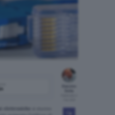
ambizioni:
come
Giacomo
le
Dotta
Pubblicato il
7 dic 2021
 elettroniche
si stanno