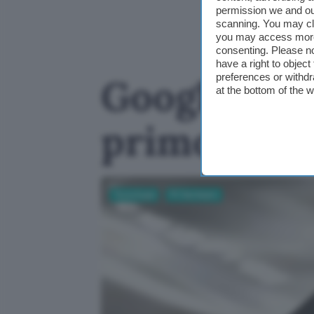
permission we and o
scanning. You may cl
you may access more 
consenting. Please no
have a right to objec
preferences or withdr
Googlebook
at the bottom of the 
primo lapt
Tecnologia
PC Hardware