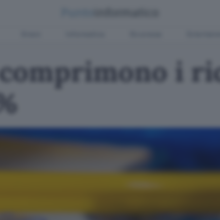
Green
Informatica
Sicurezza
Entertain
comprimono i ric
1%