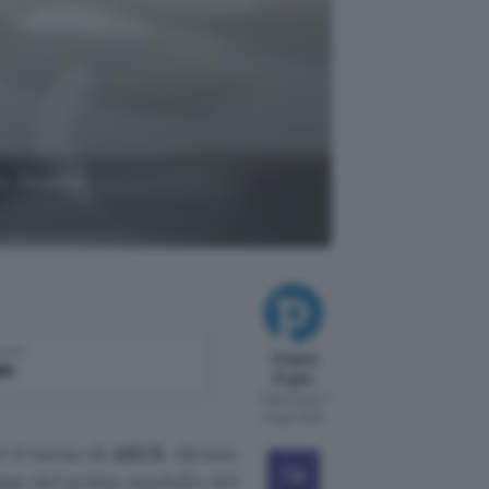
o, Glowbar
come
Tiziana
le
Foglio
Pubblicato il
6 ago 2026
è il turno di
ASUS
. Alcune
sign del primo modello del