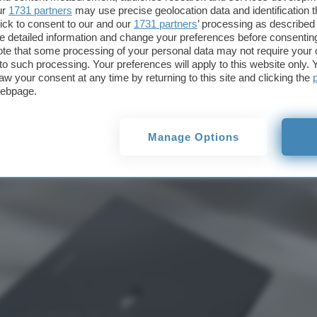
ur
1731 partners
may use precise geolocation data and identification 
laptop con Aluminum
ick to consent to our and our
1731 partners
’ processing as described 
OS
detailed information and change your preferences before consenting
te that some processing of your personal data may not require your 
t to such processing. Your preferences will apply to this website only
aw your consent at any time by returning to this site and clicking the
 di ASUS, come sa
webpage.
op con Aluminu
Manage Options