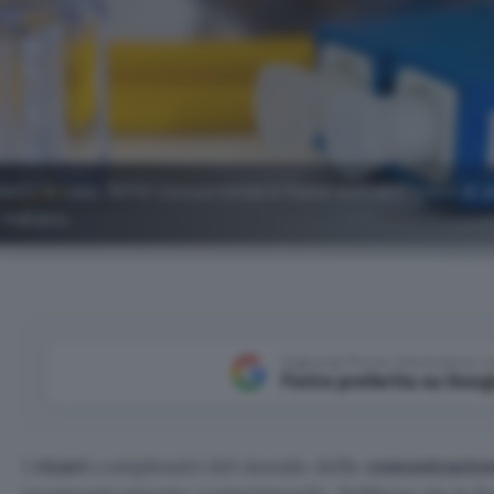
etti in calo, forte concorrenza e nuovi entranti pieni di 
italiano.
Aggiungi Punto Informatico 
Fonte preferita su Goog
I
ricavi
complessivi del mondo delle
comunicazioni