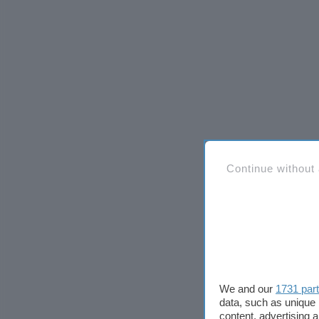
Continue without
We and our
1731 par
data, such as unique 
content, advertising