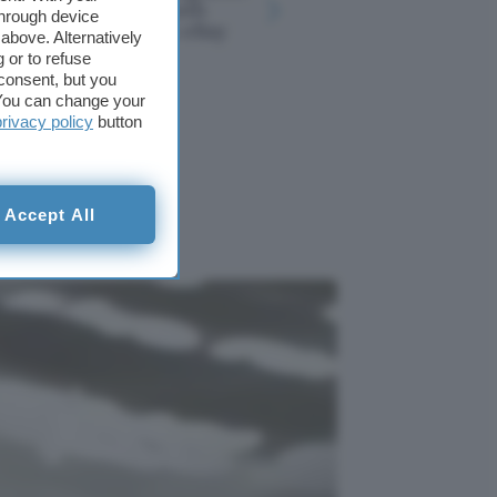
auricolari Bluetooth
scompare 
through device
IP54 in offerta su eBay
cosa camb
above. Alternatively
 or to refuse
consent, but you
. You can change your
privacy policy
button
rà il
m OS
Accept All