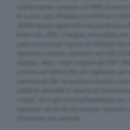
miglioramento ottenuto nel 2019, la nuova f
lo scorso anno (l’ebitda tra il 2019 ed il 202
36,6%) appare legata alla crisi pandemica c
l’esercizio 2020. Il margine netto (Ebit), pu
punti percentuali rispetto al 2019 (dal 10,4 
superiore a quanto registrato nel 2016 (7,8%)
imposte, dopo i valori negativi del 2017-201
positiva nel 2019 (3,7%), per migliorare anc
esercizio (6,2%). Va tuttavia ricordato come
politiche aziendali in materia di ammortamen
cespiti, oltre agli oneri sull’indebitamento
impattino sul livello del margine operativo n
d’esercizio ante imposte.