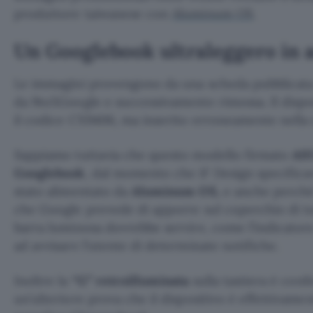
produttore taiwanese con
Aluminum OS
.
Un Googlebook ultraleggero in 
Le immagini provengono da una scheda pubblicata 
da 9to5Google e successivamente rimossa. Il dispos
il codice CX9406, ma inserito erroneamente nell
Sappiamo tuttavia che questo modello firmato
AS
Googlebook
, dal momento che iF Design specificav
stato alimentato da
Aluminum OS,
e anche perché 
che Google prevede di apporre sul coperchio di t
barra luminosa dovrebbe servire, come l’indicatore 
ad avvisare l’utente di determinate notifiche.
Inoltre la
“G” retroilluminata
sulla tastiera è conf
un’ulteriore prova che il dispositivo è effettiva