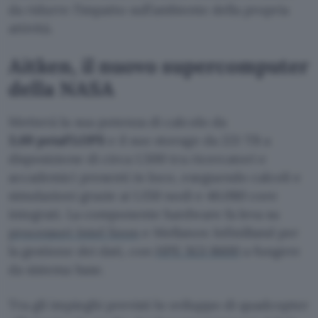
da ridurre l’impatto sull’ambiente della propria
attività.
Aitken, il nuovo supercomputer
della NASA
Metterà la sua potenza di calcolo da
3,69 petaFLOPS
e il suo storage da 221 TB a
disposizione di circa 1.500 tra ricercatori e
accademici presenti in loco, eseguendo calcoli e
simulazioni grazie ai 1.150 nodi e 46.080 core
integrati. La componente hardware fa leva su
processori Intel Xeon
e Mellanox InfiniBand per
la gestione dei dati, con
HPE SGI 8600
a fungere
da sistema base.
Tra gli impieghi previsti lo sviluppo di quadcopter