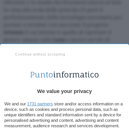
efficienti e lo studio dei fenomeni interni al Sole.
In cima alla scala delle priorità c’è però il
perfezionamento della tecnologia necessaria per
portare a termine con successo il progetto
Artemis
il cui intento è quello di riportare il
genere umano sulla
Luna
a mezzo secolo di
distanza dalla
missione Apollo 11
, con l’obiettivo di
dar vita a un avamposto realizzato sulla superficie
Continue without accepting
del nostro satellite.
We value your privacy
We and our
1731 partners
store and/or access information on a
device, such as cookies and process personal data, such as
unique identifiers and standard information sent by a device for
personalised advertising and content, advertising and content
measurement, audience research and services development.