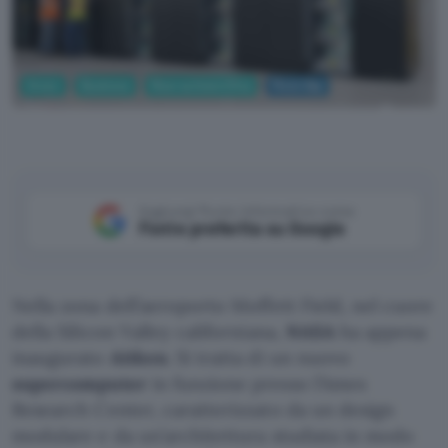
Green
Business
Ricerca Scientifica
Moon Day
NASA
Aggiungi Punto Informatico come
Fonte preferita su Google
Nella zona dell’aeroporto Moffett Field, nel cuore
della Silicon Valley californiana,
NASA
ha appena
inaugurato
Aitken
. Si tratta di un nuovo
supercomputer
in funzione presso l’Ames
Research Center, caratterizzato da un design
modulare e da un’architettura studiata in modo