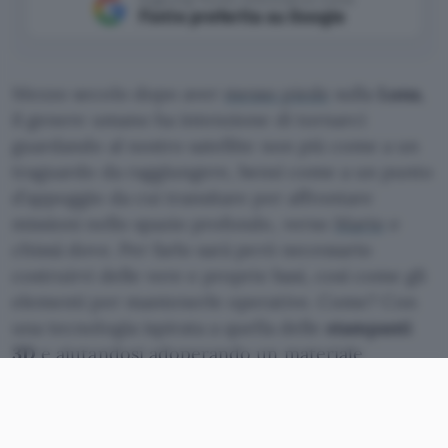
Fonte preferita su Google
Mezzo secolo dopo aver
messo piede
sulla
Luna
,
il genere umano ha intenzione di tornarci
guardando al nostro satellite non più come a un
traguardo da raggiungere, bensì come a un punto
d’appoggio da cui transitare per affrontare
missioni nello spazio profondo, verso
Marte
e
chissà dove. Per farlo sarà però necessario
costruirvi delle vere e proprie basi, così come gli
elementi per mantenerle operative. Come? Con
una tecnologia ispirata a quella delle
stampanti
3D
e aiutandosi adoperando un materiale
presente in loco.
Sulla Luna con le stampanti 3D