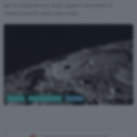
per la realizzazione degli oggetti necessari al
mantenimento delle basi lunari.
Business
Ricerca Scientifica
Moon Day
NASA, Unsplash
Aggiungi Punto Informatico come