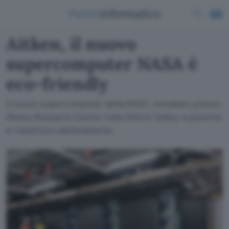
Aitken, il nuovo
supercomputer NASA è
eco-friendly
Il nuovo supercomputer della NASA, installato presso
l'Ames Research Center nella Silicon Valley, è potente
e rispettoso dell'ambiente.