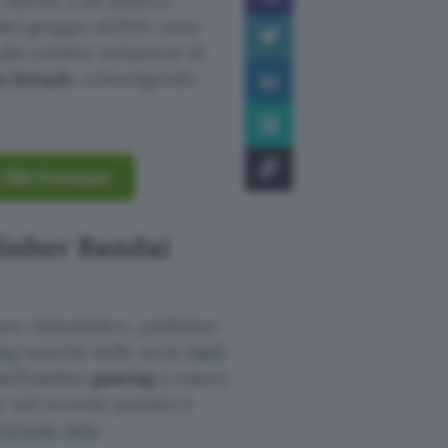
n merito a un attacco
a del gruppo ALPHV, noto
lla celebre violazione di
a breach
, coinvolgendo
on 360 Premium
lisher Bandai
ttore videoludico, publisher
ing
nonché delle serie
Dark
dell’ambito
gaming
a essere
: nel recente passato è
ctronic Arts
.