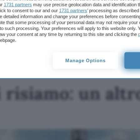
permetteranno al nostro sito di ricevere una commissione ne
ur
1731 partners
may use precise geolocation data and identification 
offerte potrebbero subire variazioni di prezzo dopo la pubbli
ick to consent to our and our
1731 partners
’ processing as described 
detailed information and change your preferences before consenting
Fonte:
Eurogamer
te that some processing of your personal data may not require your 
t to such processing. Your preferences will apply to this website only
TI POTREBBE INTERESSARE
aw your consent at any time by returning to this site and clicking the
webpage.
Marriott, ci risiamo: un
altro data breach
Manage Options
i risiamo: un altr