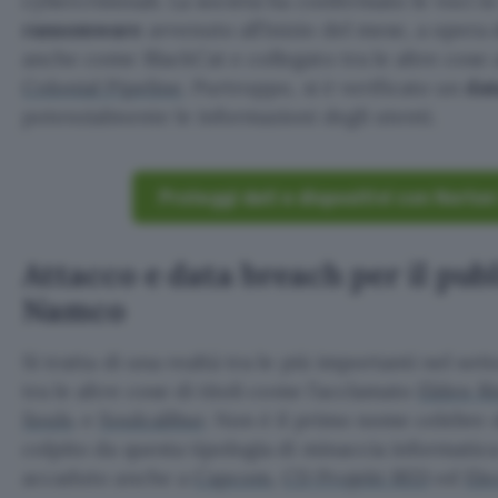
cybercriminali. La società ha confermato le voci i
ransomware
avvenuto all’inizio del mese, a oper
anche come BlackCat e collegato tra le altre cose a
Colonial Pipeline
. Purtroppo, si è verificato un
dat
potenzialmente le informazioni degli utenti.
Proteggi dati e dispositivi con Nort
Attacco e data breach per il pub
Namco
Si tratta di una realtà tra le più importanti nel se
tra le altre cose di titoli come l’acclamato
Elden R
Souls
. e
Soulcalibur
. Non è il primo nome celebre 
colpito da questa tipologia di minaccia informatica
accaduto anche a
Capcom
,
CD Projekt RED
ed
Ele