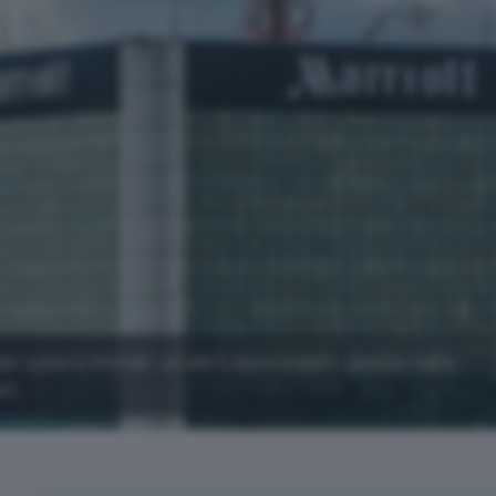
dei cybercriminali: un altro data breach, questa volta
ri.