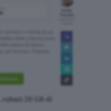
come
Davide
le
Tommasi
Pubblicato il
7 lug 2022
re ricettive è vittima di un
’ambito della cybersecurity
500 milioni di clienti
ta, per fortuna, l’impatto
l Protection
 rubati 20 GB di