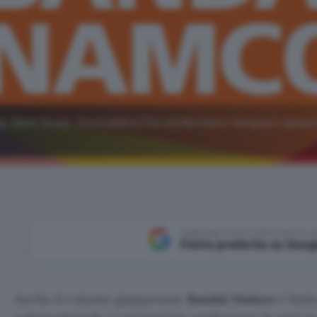
g, Dark Souls, Soulcalibur) ha confermato l'attacco rans
Aggiungi Punto Informatico 
Fonte preferita su Goog
Anche il colosso giapponese
Bandai Namco
è finit