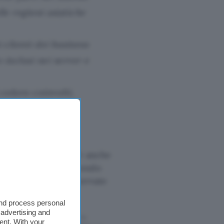
le regioni asiatiche
i clienti dei business
 inclusi nei server e
 coloro coinvolti,
to da questo
 sconto del 57%)
c’è anche
ato più oscuro del mondo
one informazioni riservate
and process personal
 advertising and
ffettuati tramite tali link
ent. With your