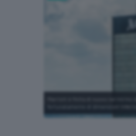
Marriott è finita di nuovo nel mirino 
fortunatamente di dimensioni inferio