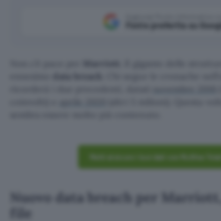
Aggiungi Punto Informatico 
Fonte preferita su Goog
Non c’è pace per
Marriott
. Il gigante delle struttu
ennesimo
data breach
. Chi segue le cronache nell
ricorderà i due precedenti, datati
novembre 2018
(
coinvolti) e
aprile 2020
(altri 5 milioni). Questa vol
sembra essere molto più contenuto.
Metti al sicuro i tuoi dati con McAfee Tota
Nuovo data breach per Marriott,
file