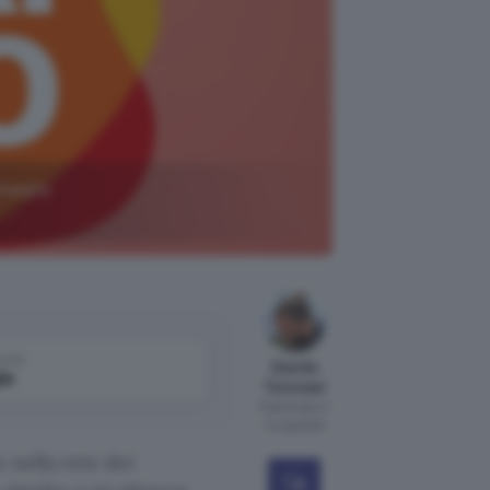
omware
come
Davide
le
Tommasi
Pubblicato il
14 lug 2022
o nella rete dei