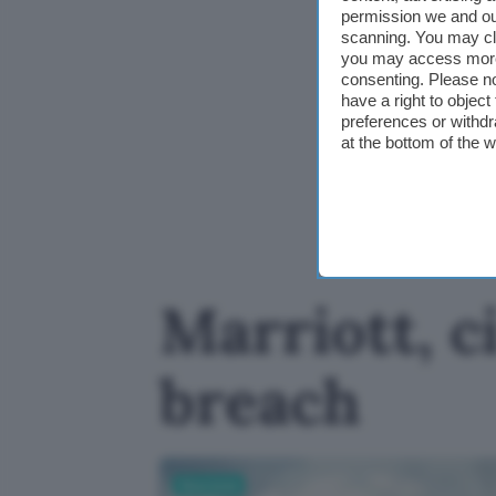
permission we and o
scanning. You may cl
you may access more 
consenting. Please no
have a right to objec
preferences or withdr
at the bottom of the 
Marriott, c
breach
Sicurezza