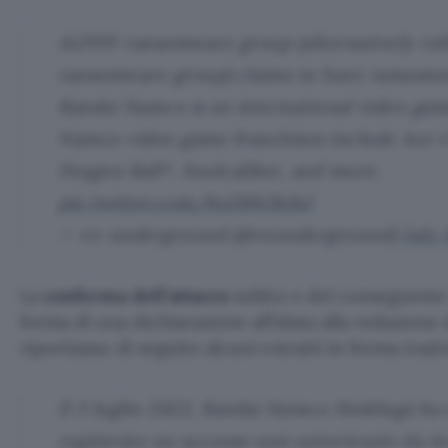
ALPHV ransomware group (alternatively ref
ransomware group) claims to have ransome
Bandai Namco is an international video gam
Namco video game franchises include Ace 
Dragon Ball*, Soulcaliber, and more.
pic.twitter.com/hxZ6N2kSxl
— vx-underground (@vxunderground)
July 
La
conferma dell’attacco
subito e del conseguente 
forma di una dichiarazione affidata alla redazione 
riportiamo di seguito alcuni estratti in forma trado
Il 3 luglio 2022, Bandai Namco Holdings ha
registrato un accesso non autorizzato da ter