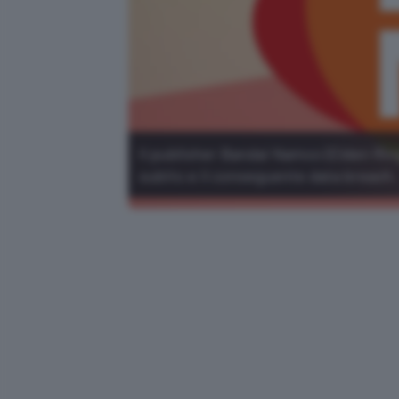
Il publisher Bandai Namco (Elden Rin
subito e il conseguente data breach.