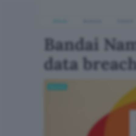
Offerte
Business
Fintech
Bandai Nam
data breac
Sicurezza