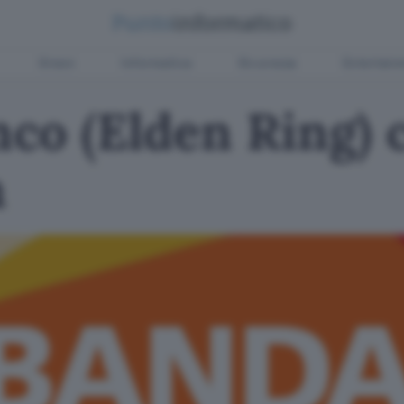
Green
Informatica
Sicurezza
Entertain
co (Elden Ring) 
h