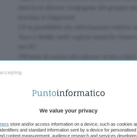
interni di diverse compagnie del gruppo nel
(escluso il Giappone).
C’è la possibilità che informazioni relative a
Toys e Hobby nelle regioni asiatiche fossero
nei PC.
Offriamo le nostre più sincere scuse a tutti
per ogni problema o preoccupazione causa
 accepting
incidente.
Tra le funzionalità di
Norton 360 Premium (oggi in
Dark Web Monitoring
. Lo strumento analizza il l
online e avvisa l’utente se sono messe in circolazi
We value your privacy
che lo riguardano.
tners
store and/or access information on a device, such as cookies 
identifiers and standard information sent by a device for personalised
Questo articolo contiene link di affiliazione: acquisti o ordini e
 and content measurement, audience research and services developm