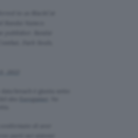
erred to as BlackCat
d Bandai Namco.
e publisher. Bandai
Combat, Dark Souls,
11, 2022
data breach è giunta sotto
del sito
Eurogamer
. Ne
tta.
 confermato di aver
ze parti nei sistemi