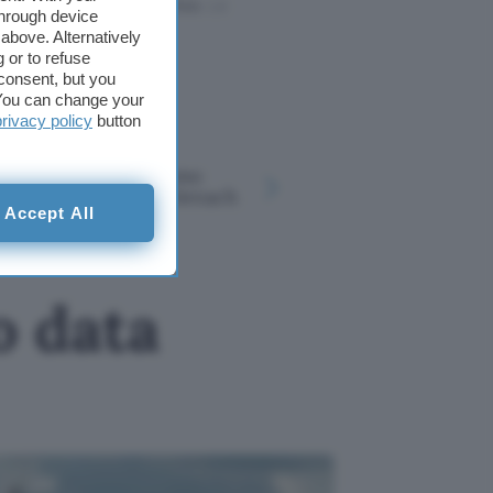
l rispetto del
codice etico
. Le
through device
cazione.
above. Alternatively
 or to refuse
consent, but you
. You can change your
privacy policy
button
Cina: maxi
Comune di Palermo
a un milia
conferma il data breach
cittadini
Accept All
o data