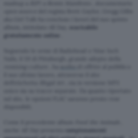
mashup a
RiP!: a Remix Manifesto
, documentario
open source
del regista Brett Gaylor, Gregg Gillis
aka Girl Talk ha concluso i lavori del suo quinto
album, intitolato All Day,
scaricabile
gratuitamente online
.
Seguendo le orme di Radiohead e Nine Inch
Nails, il DJ di Pittsburgh, grande adepto della
remixing culture
, ha
scelto
di offrire al pubblico
il suo ultimo lavoro, attraverso il sito
dell’etichetta
Illegal Art
, sia in versione MP3
unico sia su tracce separate. Da quanto riportato
sul sito, le opzioni FLAC saranno presto rese
disponibili.
Come il precedente album
Feed the Animals
,
anche
All Day
presenta
campionamenti