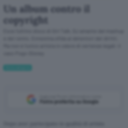
Un album contro il
copyright
Esce l'ultimo disco di Girl Talk, DJ amante del mashup
e dei remix. Ennesima sfida ai detentori dei diritti.
Ma non è l'unico artista in odore di vertenze legali: il
caso Pogo-Disney
Senza categoria
Aggiungi Punto Informatico come
Fonte preferita su Google
Dopo aver partecipato in qualità di artista