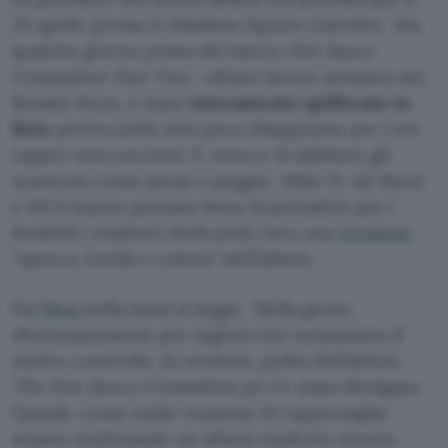
25 aprile presso il
Madison Square Gaerden
. Ma
qualche giorno prima del lancio
Hot Sauce
Committee Part Two
, ultimo lavoro artistico dei
Beastie Boys, è stato
interamente spifferato in
Rete
provocando non poco disappunto per i tre
rapper newyorchesi. E, invece di additare gli
scariconi come pirati o peggio, Mike D, Ad-Rock
e MCA hanno pensato bene di prendere per i
fondelli i traditori dedicando loro una
versione
“sporca, lurida e cattiva” dell’album.
Sul
blog
della band si legge: “Bella gente,
sfortunatamente per ragioni che sorpassano il
nostro controllo, la versione
pulita
dell’album
The Hot Sauce Committee pt 2
è stata divulgata.
Quindi, come ostile reazione di rappresaglia
stiamo realizzando un album esplicito ovvero