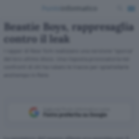
Beastie Boys, rappresaglia
contro il leak
I rapper di New York realizzano una versione "sporca"
del loro ultimo disco. Una risposta provocatoria nei
confronti di chi ha rubato le tracce per spiattellarle
anzitempo in Rete
Aggiungi Punto Informatico come
Fonte preferita su Google
La premiere del nuovo album era prevista per il