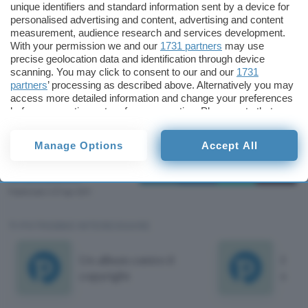
preso parte alcune star tra cui Seth Rogen, Jack
unique identifiers and standard information sent by a device for
personalised advertising and content, advertising and content
Black, Danny McBride, Elijah Wood, Will Ferrell e
measurement, audience research and services development.
Susan Sarandon.
With your permission we and our
1731 partners
may use
precise geolocation data and identification through device
scanning. You may click to consent to our and our
1731
L’intero album uscirà sul mercato discografico il
partners
’ processing as described above. Alternatively you may
3 maggio.
access more detailed information and change your preferences
before consenting or to refuse consenting. Please note that
some processing of your personal data may not require your
Cristina Sciannamblo
consent, but you have a right to object to such processing. Your
Manage Options
Accept All
preferences will apply to this website only. You can change
Cristina
your preferences or withdraw your consent at any time by
Sciannamblo
returning to this site and clicking the
privacy policy
button at the
bottom of the webpage.
Pubblicato il 27 apr 2011
TI POTREBBE INTERESSARE
Un album contro il
P2P, 
copyright
signo