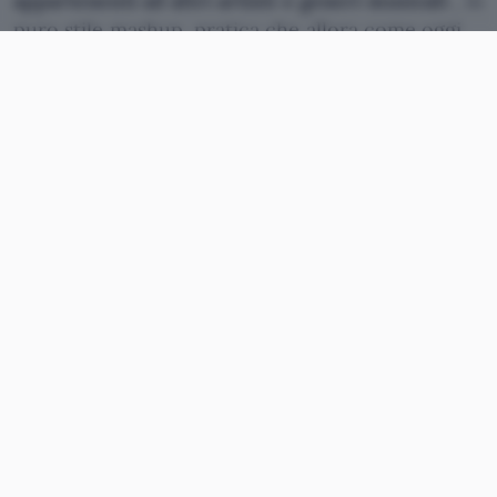
appartenenti ad altri artisti e generi musicali
, in
puro stile mashup, pratica che allora come oggi
ha causato diverse preoccupazioni ai manager
discografici circa la legalità dell’operazione. Da
parte sua Girl Talk, come aveva ampiamente
spiegato nel documentario di Gaylor, sostiene
che
la legge sul copyright sia un’arma per
soffocare la creatività degli artisti
e continua a
chiedere l’istituzione di leggi che possano
difendere la sua arte.
Analogamente alla mossa audace di Trent Reznor,
il quale decise di offrire la propria musica a
mezzo Torrent,
l’intento di Gillis è quello di
raggiungere i propri fan nel modo più facile e
veloce che esiste
. Postando l’album in versione
“free download” sul sito dell’etichetta
discografica, Girl Talk è riuscito a raggiungere i