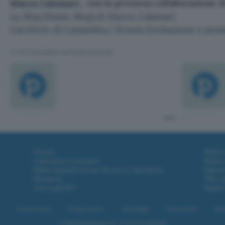
Marco Calamari
, con la preziosa collaborazione 
Lo Slog (Static Blog) di Marco Calamari
L’archivio di Cassandra/ Scuola formazione e pens
TI POTREBBE INTERESSARE
Fintech
Miglior
Criptovalute Emergenti
Miglior
Migliori piattaforme per Bitcoin e criptovalute
Digital
Metaverso
VPN, so
Tutto sugli NFT
Miglior
Cookie policy
Privacy policy
Note legali
Codice etico
Affi
© 2026
BlazeMedia srl
- P.Iva 14742231005