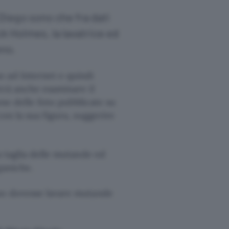
 Diego sono che fra dati
k Holmes, la lavatrice ed
eno.
o ad Internet e quindi
trà anche esaminare il
one delle foto pubblicate su
con la sua figura, suggerire
a taglia delle mutande ed
ganiche.
uno dovesse lavare mutande