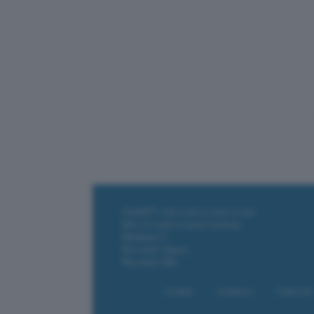
ChatGPT: che cos'è e come si usa
DALL·E cos'è e come funziona
Windows 11
Microsoft Teams
Microsoft 365
Contatti
Collabora
Pubblicità