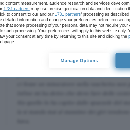
un carico pesante, probabilmente le coper
 and content measurement, audience research and services developm
ur
1731 partners
may use precise geolocation data and identification 
Lo mette l’anticalcare? Perché qui l’acqua è
ick to consent to our and our
1731 partners
’ processing as described 
quindi bisogna metterne ogni tanto, ma n
detailed information and change your preferences before consenting
te that some processing of your personal data may not require your 
azzeccato, lo metto, ma non sempre)
. Comu
t to such processing. Your preferences will apply to this website only
aw your consent at any time by returning to this site and clicking the
che mette va bene, ci sono tanti che esage
webpage.
metterne un po’ meno per i delicati.
Questo, però, il tecnico lo ha detto dopo av
Manage Options
smontare, credo lo abbia più dedotto dall’e
perché il detersivo dei delicati lo metto sem
ci fosse un misuratore nella vaschetta non 
Infine mi ha detto che devo fare delle centr
Ma quello lo ha capito dalle spazzole del m
la si manda mai al massimo dei giri tendono 
bava.