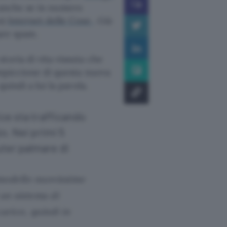
o, anche se in numero
o)
Internet delle Cose
. Già
are spam.
toria di vita vissuta che
impiccione di questa nuova
uindi a lui la parola.
ice sta trafficando
o. Nei primi 5
ter palmare di
 modello nuovissimo
un sistema di
arico, quindi in