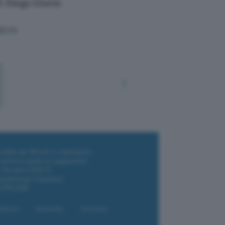
di Diego Giorio
iero
i wallet per Bitcoin e criptovalute
i antivirus gratis e a pagamento
e Terrestre DVB-T2
luzione per il business
i VPN 2025
liazione
Newsletter
Download