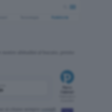
ment
Tecnologia
Pubblicità
 nostre abitudini al bucato, presto
come
Marco
le
Calamari
Pubblicato il
12 set 2014
ose si citano sempre
conigli