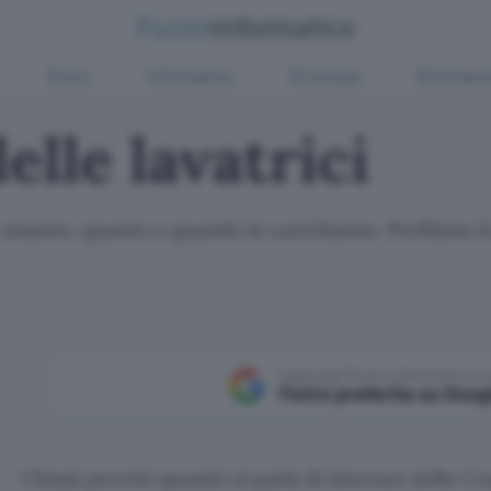
Green
Informatica
Sicurezza
Entertain
elle lavatrici
usiamo, quanto e quando le carichiamo. Profilano le
Aggiungi Punto Informatico 
Fonte preferita su Goog
Chissà perché quando si parla di Internet delle C