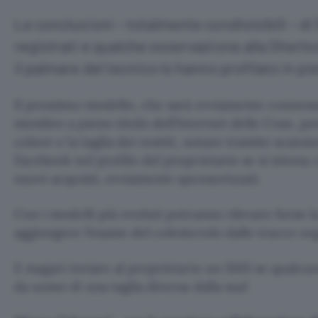
Le conclusioni – totalmente condivisibili – di
registrati e qualche osservazione alla Sherloc
il palmare del tecnico lo hanno profilato in pi
Il prossimo modello, che sarà ovviamente conness
membro a pieno titolo dell’Internet delle Cose, po
colore e la taglia dei vestiti, notare tramite scansi
Facebook nel profilo del proprietario se si intona 
nuovi acquisti, ovviamente sponsorizzati.
Con i modelli più evoluti potranno rilevare forse l
aggiungere l’esame del colesterolo dalle tracce or
E magari inviare al proprietario un SMS se qualc
da uomo di una taglia diversa dalla sua!