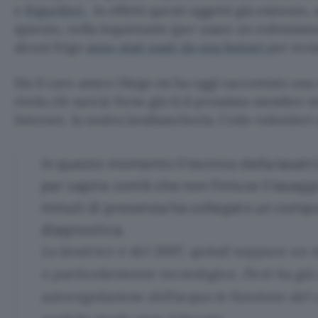
e
frigoriferi
. In effetti questi oggetti già esiston
sparuto, nella inquietante (per usare un eufemism
alcuni frigo
sono stati usati da una botnet
per invi
Ma il caro amico Diego mi ha oggi raccontato una s
rivela chi sarà (o forse già è) il prossimo membro 
Internet, la nostra lavabiancheria. Cedo volentieri q
In questo momento il tecnico della lavatr
per capire com’è che non finisce il lavaggi
minuti di presenza ha collegato un compu
diagnostica.
La lavatrice è del 2007, quindi neppure un
o particolarmente tecnologico. Però ha già 
autoregolazione dell’acqua in funzione del c